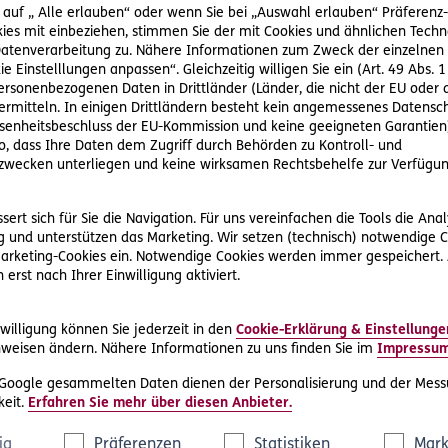
t, weil die Lenkerin des vorderen Wagens im Stadtgebiet unerwa
 auf „ Alle erlauben“ oder wenn Sie bei „Auswahl erlauben“ Präferenz-, 
.
ies mit einbeziehen, stimmen Sie der mit Cookies und ähnlichen Techn
tenverarbeitung zu. Nähere Informationen zum Zweck der einzelnen 
ich vorgeschriebenen Mindestabstand eingehalten, kann aber d
ie Einstelllungen anpassen“. Gleichzeitig willigen Sie ein (Art. 49 Abs. 1
idet durch den Unfall leichte Prellungen und wird im Spital am
personenbezogenen Daten in Drittländer (Länder, die nicht der EU ode
rmitteln. In einigen Drittländern besteht kein angemessenes Datensc
örperverletzung kann jeden treffen
enheitsbeschluss der EU-Kommission und keine geeigneten Garantien)
e Anzeige wegen fahrlässiger Körperverletzung zugestellt. Da er
ko, dass Ihre Daten dem Zugriff durch Behörden zu Kontroll- und
erten der D.A.S. Rechtsschutz AG. Die Juristin des RechtsServic
wecken unterliegen und keine wirksamen Rechtsbehelfe zur Verfügun
sierten D.A.S. Partneranwälte. Dieser vertritt die Interessen vo
rreichen. Die damit verbundenen Kosten übernimmt die D.A.S.
ert sich für Sie die Navigation. Für uns vereinfachen die Tools die Ana
 und unterstützen das Marketing. Wir setzen (technisch) notwendige C
 beim Lenken fremder Fahrzeuge
 Marketing-Cookies ein. Notwendige Cookies werden immer gespeichert.
Privat-Rechtsschutz Premium
abgesichert. Darin enthalten ist
erst nach Ihrer Einwilligung aktiviert.
r-Vertrags-Rechtsschutz).
willigung können Sie jederzeit in den
Cookie-Erklärung & Einstellunge
ist er als Lenker eines fremden Fahrzeugs (Leihwagen) für di
weisen ändern. Nähere Informationen zu uns finden Sie im
Impressu
 die Verteidigung in Strafverfahren vor Gerichten und Verwa
 Google gesammelten Daten dienen der Personalisierung und der Mess
eit.
Erfahren Sie mehr über diesen Anbieter.
utz bietet ihm Schutz für das Lenken fremder Fahrzeuge bei Ve
rträgen von Mietfahrzeugen oder bei Reparaturen von Leihwäge
ig
Präferenzen
Statistiken
Mark