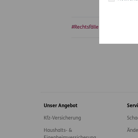
#Rechtsfälle
#Auto & Motor
Inhaltsübersicht
Unser Angebot
Serv
Kfz-Versicherung
Scha
Haushalts- &
Ände