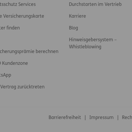
tsschutz Services
Durchstarten im Vertrieb
e Versicherungskarte
Karriere
ter finden
Blog
Hinweisgebersystem –
Whistleblowing
icherungsprämie berechnen
 Kundenzone
tsApp
Vertrag zurücktreten
Footer-Links
Barrierefreiheit
Impressum
Rech