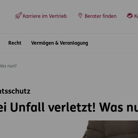
Top-Navigation
Karriere im Vertrieb
Berater finden
K
Recht
Vermögen & Veranlagung
 Was nun?
htsschutz
ei Unfall verletzt! Was n