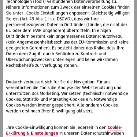
Technologien (Tools) verbundenen Datenverarbeitung zu.
Diese beraten die Kundin zu ihrer Situation und schlagen
Nähere Informationen zum Zweck der einzelnen Cookies finden
vor, zu versuchen, die Sache außergerichtlich zu lösen. Die
Sie unter „Cookie Einstelllungen anpassen“. Gleichzeitig willigen
D.A.S. Kundin würde gerne auf den Weg zum Anwalt und
Sie ein (Art. 49 Abs. 1 lit a DSGVO), dass wir Ihre
Gericht verzichten und willigt ein. Im Zuge der
D.A.S.
personenbezogenen Daten in Drittländer (Länder, die nicht der
®
EU oder dem EWR angehören) übermitteln. In einigen
Direkthilfe
setzen die Juristen ein Schreiben an den
Drittländern besteht kein angemessenes Datenschutzniveau
Bekannten auf und fordern ihn dazu auf, den Laptop
(kein Angemessenheitsbeschluss der EU-Kommission und keine
zurückzugeben. Darin stellen sie auch klar, dass andernfalls
geeigneten Garantien). Es besteht daher das Risiko, dass Ihre
ein Anwalt mit dem Fall beauftragt wird. Sichtlich hat die
Daten dem Zugriff durch Behörden zu Kontroll- und
®
D.A.S. Direkthilfe
gewirkt. Denn bereits zwei Wochen
Überwachungszwecken unterliegen und keine wirksamen
Rechtsbehelfe zur Verfügung stehen.
später wird Frau P. der Laptop per Post zugestellt. Die D.A.S.
Kundin ist sehr froh, ihr Eigentum wieder zu haben.
Dadurch verbessert sich für Sie die Navigation. Für uns
Herausgabe-Rechtsschutz für den Privatbereich
vereinfachen die Tools die Analyse der Websitenutzung und
unterstützen das Marketing. Wir setzen (technisch) notwendige
Cookies, Statistik- und Marketing-Cookies ein. Notwendige
Zum Glück ist Frau P. durch den
D.A.S. Start-Rechtsschutz
Cookies werden immer gespeichert. Alle anderen Cookies
Privat
versichert. In ihrer umfassenden Basisabsicherung
werden erst nach Ihrer Einwilligung aktiviert.
ist auch der Herausgabe-Rechtsschutz enthalten. Mit
diesem können Eigentumsansprüche geltend gemacht
oder abgewehrt werden. Auch für die Herausgabe von
Ihre Cookie-Einwilligung können Sie jederzeit in den
Cookie-
Motorfahrzeugen und Zubehör ist Frau P. versichert, weil sie
Erklärung & Einstellungen
in unseren Datenschutzhinweisen