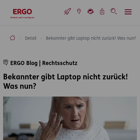
Inhaltsbereich (Access Key: 0)
Hauptnavigation (Access Key: 1)
Top-Navigation (Access Key: 2)
Inhaltsübersicht (Access Key: 3)
Footer-Links (Access Key: 4)
Top-Navigation
zur Startseite
ERGO Versicherung Aktiengesellschaft
Detail
Bekannter gibt Laptop nicht zurück! Was nun?
Inhaltsbereich
ERGO Blog | Rechtsschutz
Bekannter gibt Laptop nicht zurück!
Was nun?