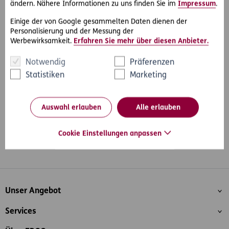
ändern. Nähere Informationen zu uns finden Sie im
Impressum
.
zusätzlich den Fahrzeug-Rechtsschutz gewählt hat.
Einige der von Google gesammelten Daten dienen der
Personalisierung und der Messung der
Werbewirksamkeit.
Erfahren Sie mehr über diesen Anbieter.
#Rechtsfälle
Teilen
Notwendig
Präferenzen
Statistiken
Marketing
Auswahl erlauben
Alle erlauben
Cookie Einstellungen anpassen
Whatsapp
Facebook
Instagram
LinkedIn
Blog
Inhaltsübersicht
Unser Angebot
Services