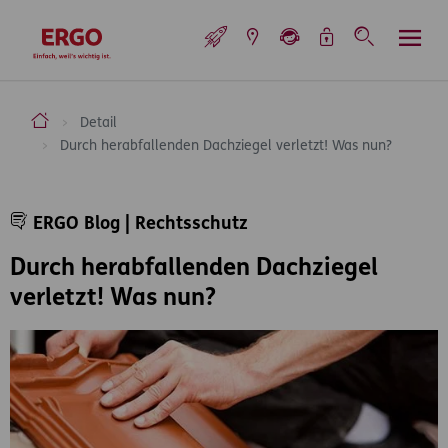
Inhaltsbereich (Access Key: 0)
Hauptnavigation (Access Key: 1)
Top-Navigation (Access Key: 2)
Inhaltsübersicht (Access Key: 3)
Footer-Links (Access Key: 4)
Top-Navigation
zur Startseite
ERGO Versicherung Aktiengesellschaft
Detail
Durch herabfallenden Dachziegel verletzt! Was nun?
Inhaltsbereich
ERGO Blog | Rechtsschutz
Durch herabfallenden Dachziegel
verletzt! Was nun?