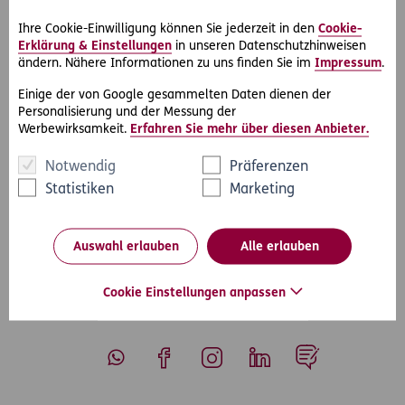
dient zur Durchsetzung von Schadenersatzansprüchen
aufgrund gesetzlicher Haftpflichtbestimmungen wegen
Ihre Cookie-Einwilligung können Sie jederzeit in den
Cookie-
Personen-, Sach- oder Vermögensschäden.
Erklärung & Einstellungen
in unseren Datenschutzhinweisen
Für Firmenkunden ist der Schadenersatz-Rechtsschutz
ändern. Nähere Informationen zu uns finden Sie im
Impressum
.
ebenfalls bereits in der
Einige der von Google gesammelten Daten dienen der
Basisabsicherung – dem D.A.S. Profi-Rechtsschutz –
Personalisierung und der Messung der
enthalten.
Werbewirksamkeit.
Erfahren Sie mehr über diesen Anbieter.
Notwendig
Präferenzen
Statistiken
Marketing
#Rechtsfälle
#Schadensersatz
Teilen
Auswahl erlauben
Alle erlauben
Cookie Einstellungen anpassen
Whatsapp
Facebook
Instagram
LinkedIn
Blog