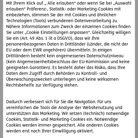
AG, welche ihm dazu raten, eine Schadenersatzforderung
Mit Ihrem Klick auf „ Alle erlauben“ oder wenn Sie bei „Auswahl
erlauben“ Präferenz-, Statistik- oder Marketing-Cookies mit
zu stellen. Um mit der gegnerischen Partei in Kontakt zu
einbeziehen, stimmen Sie der mit Cookies und ähnlichen
treten und die Verhandlungen zu führen, wird einer der
Technologien (Tools) verbundenen Datenverarbeitung zu.
rund 500 spezialisierten D.A.S. Partneranwälte
Nähere Informationen zum Zweck der einzelnen Cookies finden
eingeschaltet.
Sie unter „Cookie Einstelllungen anpassen“. Gleichzeitig willigen
Sie ein (Art. 49 Abs. 1 lit a DSGVO), dass wir Ihre
Die Haftpflichtversicherung des Hausbesitzers erklärt sich
personenbezogenen Daten in Drittländer (Länder, die nicht der
EU oder dem EWR angehören) übermitteln. In einigen
dazu bereit, die Schadenersatzforderung zu bezahlen und
Drittländern besteht kein angemessenes Datenschutzniveau
schlägt eine außergerichtliche Einigung vor. Herr R. ist mit
(kein Angemessenheitsbeschluss der EU-Kommission und keine
dem Vorschlag einverstanden, da er sich den Gang vor
geeigneten Garantien). Es besteht daher das Risiko, dass Ihre
Gericht ersparen möchte.
Daten dem Zugriff durch Behörden zu Kontroll- und
Überwachungszwecken unterliegen und keine wirksamen
Die D.A.S. übernimmt die Kosten der Vertretung durch den
Rechtsbehelfe zur Verfügung stehen.
D.A.S. Partneranwalt.
Dadurch verbessert sich für Sie die Navigation. Für uns
D.A.S. Schadenersatz-Rechtsschutz bei Personen-, Sach-
vereinfachen die Tools die Analyse der Websitenutzung und
oder Vermögensschäden
unterstützen das Marketing. Wir setzen (technisch) notwendige
Cookies, Statistik- und Marketing-Cookies ein. Notwendige
In seinem
D.A.S. Start-Rechtsschutz Privat
hat Herr R.
Cookies werden immer gespeichert. Alle anderen Cookies
werden erst nach Ihrer Einwilligung aktiviert.
auch den
Schadenersatz-Rechtsschutz
inkludiert. Dieser