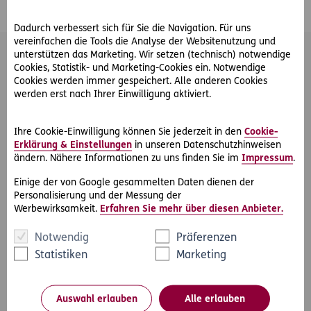
Dadurch verbessert sich für Sie die Navigation. Für uns
vereinfachen die Tools die Analyse der Websitenutzung und
unterstützen das Marketing. Wir setzen (technisch) notwendige
Das könnte Sie auch interessieren
Cookies, Statistik- und Marketing-Cookies ein. Notwendige
Cookies werden immer gespeichert. Alle anderen Cookies
werden erst nach Ihrer Einwilligung aktiviert.
Ihre Cookie-Einwilligung können Sie jederzeit in den
Cookie-
Erklärung & Einstellungen
in unseren Datenschutzhinweisen
ändern. Nähere Informationen zu uns finden Sie im
Impressum
.
Einige der von Google gesammelten Daten dienen der
Personalisierung und der Messung der
Werbewirksamkeit.
Erfahren Sie mehr über diesen Anbieter.
#Job
#Home-Office
Notwendig
Präferenzen
Statistiken
Marketing
2021-10-01
Ergonomie am Arbeitsplatz – Teil 1
ERGO gibt in einer dreiteiligen Serie Tipps für Ergonomie am
Auswahl erlauben
Alle erlauben
Arbeitsplatz, um das Wohlbefinden zu steigern und Schäden