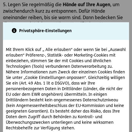
5. Legen Sie regelmäßig die
Hände auf Ihre Augen
, um
zwischendurch kurz zu entspannen. Dafür Hände
aneinander reiben, bis sie warm sind. Dann bedecken Sie
die Augen mit leicht gewölbten Handflächen. Nun
schließen Sie die Augen, atmen tief durch und beobachten
Privatsphäre-Einstellungen
was bei geschlossen Augen zu sehen ist bis Sie nur noch
tiefes Schwarz sehen. Genießen Sie diesen
Mit Ihrem Klick auf „ Alle erlauben“ oder wenn Sie bei „Auswahl
Entspannungszustand.
erlauben“ Präferenz-, Statistik- oder Marketing-Cookies mit
einbeziehen, stimmen Sie der mit Cookies und ähnlichen
Technologien (Tools) verbundenen Datenverarbeitung zu.
Nähere Informationen zum Zweck der einzelnen Cookies finden
Hinweis
Sie unter „Cookie Einstelllungen anpassen“. Gleichzeitig willigen
Der hier dargestellte Inhalt dient nur Informationszwecken.
Sie ein (Art. 49 Abs. 1 lit a DSGVO), dass wir Ihre
Dieser ersetzt keinesfalls den Arztbesuch oder die fachliche
personenbezogenen Daten in Drittländer (Länder, die nicht der
Beratung in Apotheken und Gesundheitseinrichtungen.
EU oder dem EWR angehören) übermitteln. In einigen
Drittländern besteht kein angemessenes Datenschutzniveau
(kein Angemessenheitsbeschluss der EU-Kommission und keine
geeigneten Garantien). Es besteht daher das Risiko, dass Ihre
Daten dem Zugriff durch Behörden zu Kontroll- und
Überwachungszwecken unterliegen und keine wirksamen
#Job
#Home-Office
Teilen
Rechtsbehelfe zur Verfügung stehen.