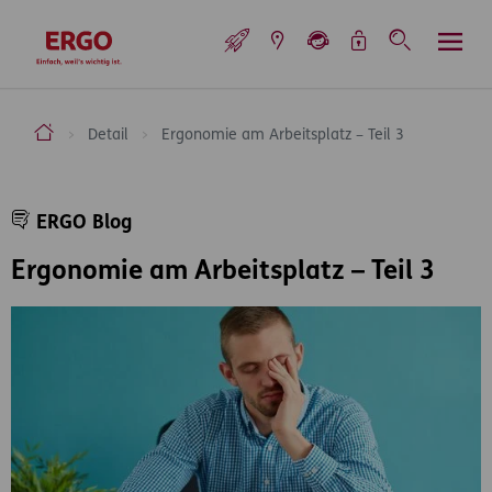
Inhaltsbereich (Access Key: 0)
Hauptnavigation (Access Key: 1)
Top-Navigation (Access Key: 2)
Inhaltsübersicht (Access Key: 3)
Footer-Links (Access Key: 4)
Top-Navigation
zur Startseite
ERGO Versicherung Aktiengesellschaft
Detail
Ergonomie am Arbeitsplatz – Teil 3
Inhaltsbereich
ERGO Blog
Ergonomie am Arbeitsplatz – Teil 3