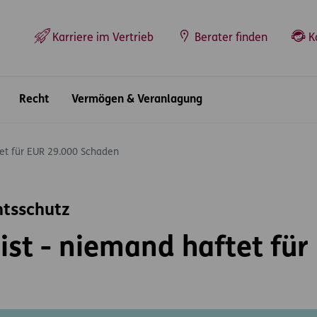
Top-Navigation
Karriere im Vertrieb
Berater finden
K
Recht
Vermögen & Veranlagung
tet für EUR 29.000 Schaden
htsschutz
eist - niemand haftet fü