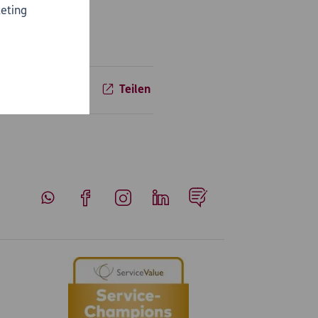
eting
Teilen
Whatsapp
Facebook
Instagram
LinkedIn
Blog