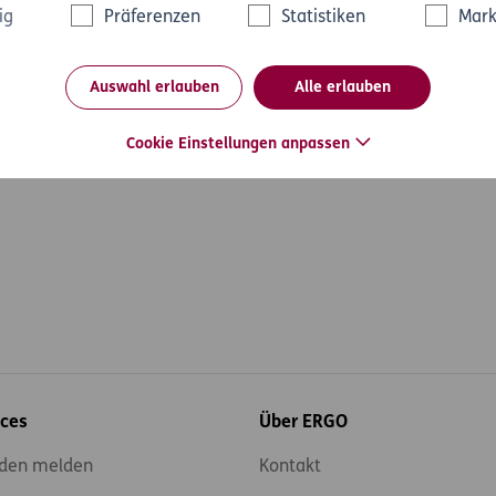
ig
Präferenzen
Statistiken
Mark
en Schaden selbst tragen.
Auswahl erlauben
Alle erlauben
& Reisen
#Reise
Cookie Einstellungen anpassen
ices
Über ERGO
den melden
Kontakt