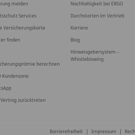
rung melden
Nachhaltigkeit bei ERGO
tsschutz Services
Durchstarten im Vertrieb
e Versicherungskarte
Karriere
ter finden
Blog
Hinweisgebersystem –
Whistleblowing
icherungsprämie berechnen
 Kundenzone
tsApp
Vertrag zurücktreten
Footer-Links
Barrierefreiheit
Impressum
Rech