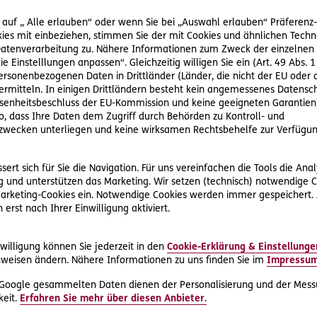
 auf „ Alle erlauben“ oder wenn Sie bei „Auswahl erlauben“ Präferenz-, 
ies mit einbeziehen, stimmen Sie der mit Cookies und ähnlichen Techn
ür eine Kreuzfahrt der Extraklasse: Am 06.01.2010 um 07:05 Uh
tenverarbeitung zu. Nähere Informationen zum Zweck der einzelnen 
ch Ushuaia (Argentinien) und dann mit dem Schiff in die Antark
ie Einstelllungen anpassen“. Gleichzeitig willigen Sie ein (Art. 49 Abs. 1
ft gebucht. Der Reisepreis beträgt EUR 29.070. Am Abend vor 
personenbezogenen Daten in Drittländer (Länder, die nicht der EU ode
dass sich bereits ab 23:00 Uhr Belag auf den Flughafenpisten bil
rmitteln. In einigen Drittländern besteht kein angemessenes Datensc
enheitsbeschluss der EU-Kommission und keine geeigneten Garantien)
 schon um 01:30 Uhr mit den Räumungsarbeiten beginnt, liegt
ko, dass Ihre Daten dem Zugriff durch Behörden zu Kontroll- und
ing nicht starten kann. Die Maschine muss auch noch enteist w
wecken unterliegen und keine wirksamen Rechtsbehelfe zur Verfügun
r H. kann damit den Anschlussflug um 10:15 in Frankfurt nicht
das Kreuzfahrtschiff noch erreicht werden kann.
ert sich für Sie die Navigation. Für uns vereinfachen die Tools die Ana
 und unterstützen das Marketing. Wir setzen (technisch) notwendige C
einer Reiseversicherung EUR 3.000; den Rest in Höhe von EUR 
 Marketing-Cookies ein. Notwendige Cookies werden immer gespeichert.
lschaft erstattet bekommen.
erst nach Ihrer Einwilligung aktiviert.
ür den verspäteten Abflug nicht, weil die Pistenräumung nicht 
willigung können Sie jederzeit in den
Cookie-Erklärung & Einstellunge
rf gemacht werden kann.
weisen ändern. Nähere Informationen zu uns finden Sie im
Impressu
 Google gesammelten Daten dienen der Personalisierung und der Mess
ber haftet nicht: Zwischen ihm und Herrn H. besteht nämlich ke
eit.
Erfahren Sie mehr über diesen Anbieter.
 wegen mangelhafter Pistenräumung begründen könnte.