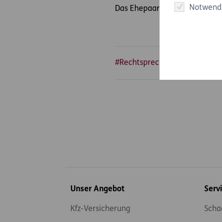
Notwend
Das Ehepaar H. muss also sein
#Rechtsprechung
#Urlaub 
Inhaltsübersicht
Unser Angebot
Serv
Kfz-Versicherung
Scha