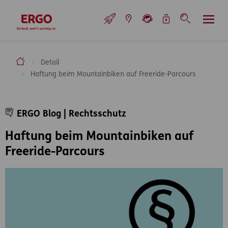
Inhaltsbereich (Access Key: 0)
Hauptnavigation (Access Key: 1)
Top-Navigation (Access Key: 2)
Inhaltsübersicht (Access Key: 3)
Footer-Links (Access Key: 4)
Top-Navigation
zur Startseite
ERGO Versicherung Aktiengesellschaft
Detail
Haftung beim Mountainbiken auf Freeride-Parcours
Inhaltsbereich
ERGO Blog | Rechtsschutz
Haftung beim Mountainbiken auf
Freeride-Parcours