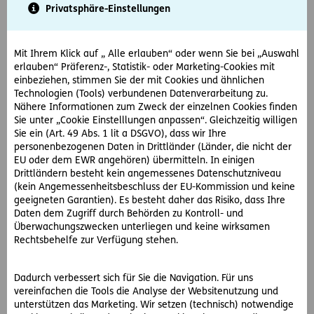
Privatsphäre-Einstellungen
Der Fall kommt zum Obersten Gerichtshof (OGH).
So hat der OGH entschieden:
Mit Ihrem Klick auf „ Alle erlauben“ oder wenn Sie bei „Auswahl
erlauben“ Präferenz-, Statistik- oder Marketing-Cookies mit
einbeziehen, stimmen Sie der mit Cookies und ähnlichen
Der OGH sprach aus, dass es aus rechtlicher Sicht darauf
Technologien (Tools) verbundenen Datenverarbeitung zu.
ankommt, ob sich der Biker auf die Gefahrensituation
Nähere Informationen zum Zweck der einzelnen Cookies finden
einstellen konnte. Er bejahte diese Frage im konkreten Fall:
Sie unter „Cookie Einstelllungen anpassen“. Gleichzeitig willigen
Da der Kläger den Parcours bereits einmal absolviert habe
Sie ein (Art. 49 Abs. 1 lit a DSGVO), dass wir Ihre
und somit das Risiko kannte, habe er eigenverantwortlich
personenbezogenen Daten in Drittländer (Länder, die nicht der
EU oder dem EWR angehören) übermitteln. In einigen
gehandelt. Er hätte auch aufgrund von Hinweisen durch
Drittländern besteht kein angemessenes Datenschutzniveau
andere Radler wissen müssen, dass die Brücke gefährlich
(kein Angemessenheitsbeschluss der EU-Kommission und keine
ist. Das Gefahrenpotential der Strecke konnte zudem ein
geeigneten Garantien). Es besteht daher das Risiko, dass Ihre
durchschnittlicher Mountainbiker bereits am
Daten dem Zugriff durch Behörden zu Kontroll- und
Eingangsbereich der Strecke feststellen. In einem Freeride-
Überwachungszwecken unterliegen und keine wirksamen
Parcours sind jedoch technische Herausforderungen und
Rechtsbehelfe zur Verfügung stehen.
Hindernisse geradewegs erwünscht, so der OGH, damit
technisch versierte Fahrer ihre Fertigkeiten, zB durch hohe
Dadurch verbessert sich für Sie die Navigation. Für uns
Sprünge, trainieren können.
vereinfachen die Tools die Analyse der Websitenutzung und
unterstützen das Marketing. Wir setzen (technisch) notwendige