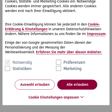
Bedeutung für die Praxis:
Cookies, Statistik- und Marketing-Cookies ein. Notwendige
Cookies werden immer gespeichert. Alle anderen Cookies
werden erst nach Ihrer Einwilligung aktiviert.
Die Absolvierung eines Trails auf einem Freeride-Parcours
setzt zunächst voraus, dass sich die Radler von den
Gefahrenstellen einen persönlichen Eindruck machen
Ihre Cookie-Einwilligung können Sie jederzeit in den
Cookie-
können. Fazit: Die fehlende Eigenverantwortung des Bikers
Erklärung & Einstellungen
in unseren Datenschutzhinweisen
oder ungenügende Beherrschung des Fahrrades werden
ändern. Nähere Informationen zu uns finden Sie im
Impressum
.
grundsätzlich nicht durch eine Haftung des Veranstalters
Einige der von Google gesammelten Daten dienen der
kompensiert. Oft geht auch schon aus der Gestaltung des
Personalisierung und der Messung der
Startbereiches hervor, dass für die Absolvierung der
Werbewirksamkeit.
Erfahren Sie mehr über diesen Anbieter.
Strecke besondere Vorsicht geboten und eine vorherige
eingehende Besichtigung dringend erforderlich ist.
Notwendig
Präferenzen
Statistiken
Marketing
Auswahl erlauben
Alle erlauben
#Rechtsprechung
#Sport & Outdoor
Teilen
Cookie Einstellungen anpassen