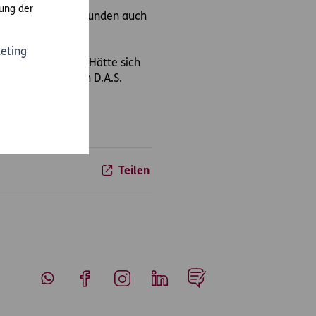
ung der
e D.A.S. für ihre Kunden auch
eting
nsicht zu bringen. Hätte sich
0 spezialisierten D.A.S.
Teilen
Whatsapp
Facebook
Instagram
LinkedIn
Blog