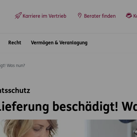
Top-Navigation
Karriere im Vertrieb
Berater finden
K
Recht
Vermögen & Veranlagung
igt! Was nun?
htsschutz
Lieferung beschädigt! W