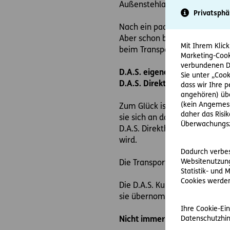
Außenstehlampe im Internet b
Privatsphä
Nach ein paar Tagen klingelt d
Aber schon beim ersten Blick
Mit Ihrem Klick
beim Transport passiert sein.
Marketing-Cook
verbundenen Da
D.A.S. eigene Juristen nutzen
Sie unter „Cook
D.A.S. Direkthilfe®
dass wir Ihre 
angehören) übe
(kein Angemess
Zum Glück ist Frau R. Kundin b
daher das Risi
sie sich an das D.A.S. RechtsS
Überwachungsz
D.A.S. Direkthilfe® setzt er e
wird.
Dadurch verbess
Websitenutzung
Die Transportfirma willigt ein
Statistik- und
Cookies werden 
Die D.A.S. Kundin hat sich mi
sie übernommen. Und der Einsa
Ihre Cookie-Ein
Datenschutzhin
Nicht immer werden Anwalt u