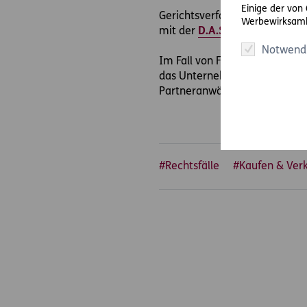
Einige der von
Gerichtsverfahren sind oft la
Werbewirksamk
mit der
D.A.S. Direkthilfe®
vo
Notwend
Im Fall von Frau R. hat ein Sc
das Unternehmen aber nicht ko
Partneranwälten zurückgreife
#Rechtsfälle
#Kaufen & Ver