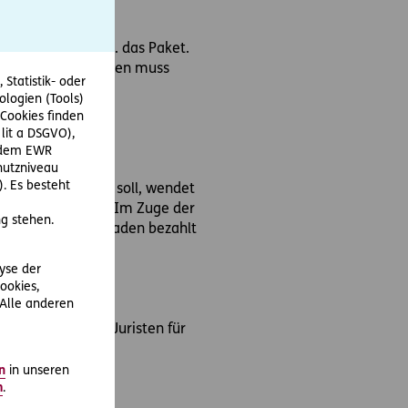
e öffnete Marion R. das Paket.
g hatte. Der Schaden muss
Statistik- oder
ologien (Tools)
Cookies finden
 lit a DSGVO),
r dem EWR
hutzniveau
. Es besteht
m besten vorgehen soll, wendet
bernimmt den Fall. Im Zuge der
g stehen.
der entstandene Schaden bezahlt
lyse der
ookies,
 Alle anderen
aben die D.A.S. Juristen für
n
in unseren
m
.