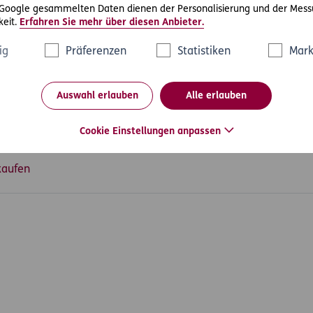
 Google gesammelten Daten dienen der Personalisierung und der Mess
ngwierig, teuer und nervenaufreibend. Umso besser also, dass di
eit.
Erfahren Sie mehr über diesen Anbieter.
rgeht. Ganz ohne Anwalt und Gericht.
ig
Präferenzen
Statistiken
Mark
hreiben der D.A.S. Juristen genügt, um die Transportfirma zur Ei
operativ gezeigt, so hätte Frau R. auf ein Netzwerk aus rund 50
n können.
Auswahl erlauben
Alle erlauben
Cookie Einstellungen anpassen
kaufen