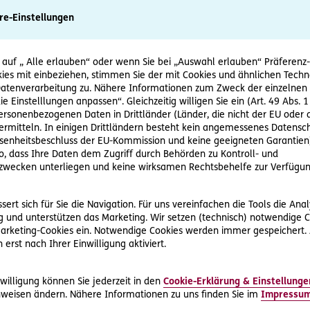
estellt.
re-Einstellungen
er Paketlieferant und bringt die Lampe vorbei. Voller Vorfreud
 sieht sie, dass der Lampenschirm aus Glas einen großen Sprun
 auf „ Alle erlauben“ oder wenn Sie bei „Auswahl erlauben“ Präferenz-, 
ies mit einbeziehen, stimmen Sie der mit Cookies und ähnlichen Techn
tenverarbeitung zu. Nähere Informationen zum Zweck der einzelnen 
 außergerichtliche
ie Einstelllungen anpassen“. Gleichzeitig willigen Sie ein (Art. 49 Abs. 1
personenbezogenen Daten in Drittländer (Länder, die nicht der EU ode
rmitteln. In einigen Drittländern besteht kein angemessenes Datensc
enheitsbeschluss der EU-Kommission und keine geeigneten Garantien)
ei der D.A.S. Rechtsschutz AG. Um zu erfahren, wie sie jetzt a
ko, dass Ihre Daten dem Zugriff durch Behörden zu Kontroll- und
ervice unter
0800 386 300
. Einer der D.A.S. eigenen Juristen ü
wecken unterliegen und keine wirksamen Rechtsbehelfe zur Verfügun
in Schreiben an die Transportfirma auf. Darin fordert er, dass 
ert sich für Sie die Navigation. Für uns vereinfachen die Tools die Ana
 und unterstützen das Marketing. Wir setzen (technisch) notwendige C
 und bezahlt Frau R. die Kosten einer neuen Lampe.
 Marketing-Cookies ein. Notwendige Cookies werden immer gespeichert.
erst nach Ihrer Einwilligung aktiviert.
t ihrem Rechtsproblem nicht selbst herumschlagen müssen, das h
tz der D.A.S. Direkthilfe® war für sie kostenlos.
willigung können Sie jederzeit in den
Cookie-Erklärung & Einstellunge
weisen ändern. Nähere Informationen zu uns finden Sie im
Impressu
nd Gericht benötigt