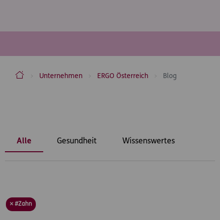
ERGO Versicherung Aktiengesellschaft
Unternehmen
ERGO Österreich
Blog
Inhaltsbereich
Alle
Gesundheit
Wissenswertes
× #Zahn