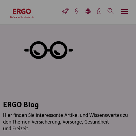
Inhaltsbereich (Access Key: 0)
Hauptnavigation (Access Key: 1)
Top-Navigation (Access Key: 2)
Inhaltsübersicht (Access Key: 3)
Footer-Links (Access Key: 4)
Top-Navigation
zur Startseite
ERGO Blog
Hier finden Sie interessante Artikel und Wissenswertes zu
den Themen Versicherung, Vorsorge, Gesundheit
und Freizeit.