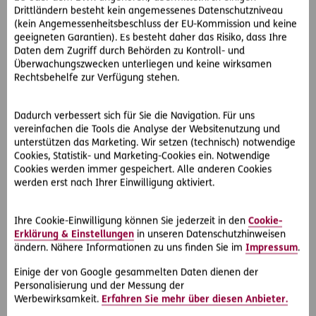
Wird bei einem Privatverkauf die Originalrechnung
Drittländern besteht kein angemessenes Datenschutzniveau
mitgegeben, kann der Gewährleistungsanspruch
(kein Angemessenheitsbeschluss der EU-Kommission und keine
gegenüber dem Erstverkäufer bzw. Händler aufrecht
geeigneten Garantien). Es besteht daher das Risiko, dass Ihre
bleiben. Dazu müssen allerdings die Rechte vom Verkäufer
Daten dem Zugriff durch Behörden zu Kontroll- und
an den Käufer abgetreten werden. Den Händlern reicht in
Überwachungszwecken unterliegen und keine wirksamen
Rechtsbehelfe zur Verfügung stehen.
der Praxis oftmals die Vorlage der Originalrechnung. Ob
eine vorhandene Garantie auch für einen Zweiterwerber
gilt, ist im jeweiligen Garantievertrag nachzulesen.
Dadurch verbessert sich für Sie die Navigation. Für uns
vereinfachen die Tools die Analyse der Websitenutzung und
Betrug beim Online-Shopping
unterstützen das Marketing. Wir setzen (technisch) notwendige
Die steigende Beliebtheit von privaten Online-Käufen bietet
Cookies, Statistik- und Marketing-Cookies ein. Notwendige
auch Kriminellen eine Plattform, sich unrechtmäßig zu
Cookies werden immer gespeichert. Alle anderen Cookies
bereichern. Selbst wenn der Großteil der Verkäufe
werden erst nach Ihrer Einwilligung aktiviert.
problemlos abläuft, besteht das Risiko, an Betrüger zu
geraten. Bei Internetbetrug denken viele automatisch an
Ihre Cookie-Einwilligung können Sie jederzeit in den
Cookie-
einen Käufer, der die bestellte und bereits bezahlte Ware
Erklärung & Einstellungen
in unseren Datenschutzhinweisen
nicht erhält. Keine Seltenheit sind auch Fälschungen statt
ändern. Nähere Informationen zu uns finden Sie im
Impressum
.
echter Markenware.
Einige der von Google gesammelten Daten dienen der
Personalisierung und der Messung der
Das Risiko liegt allerdings nicht nur auf Käufer-, sondern
Werbewirksamkeit.
Erfahren Sie mehr über diesen Anbieter.
auch auf Verkäuferseite. Wird man etwa als Verkäufer