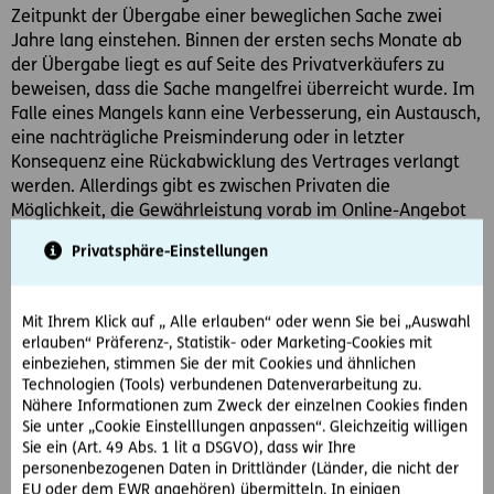
Zeitpunkt der Übergabe einer beweglichen Sache zwei
Jahre lang einstehen. Binnen der ersten sechs Monate ab
der Übergabe liegt es auf Seite des Privatverkäufers zu
beweisen, dass die Sache mangelfrei überreicht wurde. Im
Falle eines Mangels kann eine Verbesserung, ein Austausch,
eine nachträgliche Preisminderung oder in letzter
Konsequenz eine Rückabwicklung des Vertrages verlangt
werden. Allerdings gibt es zwischen Privaten die
Möglichkeit, die Gewährleistung vorab im Online-Angebot
auszuschließen. Für ausdrücklich oder schlüssig
Privatsphäre-Einstellungen
zugesicherte Eigenschaften müssen Verkäufer trotz des
Ausschlusses einstehen. Doch was versteht man eigentlich
unter einem Mangel? Juristisch betrachtet ist es die
Mit Ihrem Klick auf „ Alle erlauben“ oder wenn Sie bei „Auswahl
Abweichung der Ist- von der vertraglich geregelten Soll-
erlauben“ Präferenz-, Statistik- oder Marketing-Cookies mit
Beschaffenheit einer Sache; beispielsweise in Bezug auf die
einbeziehen, stimmen Sie der mit Cookies und ähnlichen
gelieferte Menge, die Art der Sache, auf fehlerhafte Waren
Technologien (Tools) verbundenen Datenverarbeitung zu.
oder auf einen Mangel aufgrund von falschen
Nähere Informationen zum Zweck der einzelnen Cookies finden
Sie unter „Cookie Einstelllungen anpassen“. Gleichzeitig willigen
Werbeversprechen.
Sie ein (Art. 49 Abs. 1 lit a DSGVO), dass wir Ihre
personenbezogenen Daten in Drittländer (Länder, die nicht der
Originalrechnung
EU oder dem EWR angehören) übermitteln. In einigen