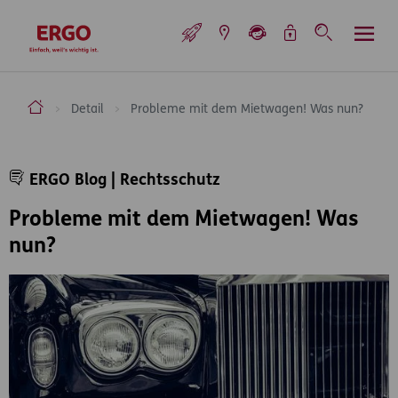
Inhaltsbereich (Access Key: 0)
Hauptnavigation (Access Key: 1)
Top-Navigation (Access Key: 2)
Inhaltsübersicht (Access Key: 3)
Footer-Links (Access Key: 4)
Top-Navigation
zur Startseite
ERGO Versicherung Aktiengesellschaft
Detail
Probleme mit dem Mietwagen! Was nun?
Inhaltsbereich
ERGO Blog | Rechtsschutz
Probleme mit dem Mietwagen! Was
nun?