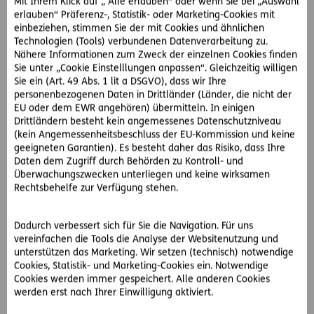
Mit Ihrem Klick auf „ Alle erlauben“ oder wenn Sie bei „Auswahl
erlauben“ Präferenz-, Statistik- oder Marketing-Cookies mit
D.A.S. Direkthilfe® als außergerichtliche Konfliktlösung
einbeziehen, stimmen Sie der mit Cookies und ähnlichen
Technologien (Tools) verbundenen Datenverarbeitung zu.
Verärgert wendet sich Herr H. an das D.A.S. RechtsService.
Nähere Informationen zum Zweck der einzelnen Cookies finden
Im Zuge der D.A.S. Direkthilfe® verfasst der D.A.S. Jurist ein
Sie unter „Cookie Einstelllungen anpassen“. Gleichzeitig willigen
Schreiben, in welchem er die Mietwagenfirma dazu
Sie ein (Art. 49 Abs. 1 lit a DSGVO), dass wir Ihre
personenbezogenen Daten in Drittländer (Länder, die nicht der
auffordert, die Mietgebühr zurück zu überweisen.
EU oder dem EWR angehören) übermitteln. In einigen
Andernfalls würde Herrn H. ein spezialisierter D.A.S.
Drittländern besteht kein angemessenes Datenschutzniveau
Partneranwalt zur Seite gestellt werden.
(kein Angemessenheitsbeschluss der EU-Kommission und keine
geeigneten Garantien). Es besteht daher das Risiko, dass Ihre
Da die Mietwagenfirma ein kostspieliges Gerichtverfahren
Daten dem Zugriff durch Behörden zu Kontroll- und
vermeiden möchte, lenkt sie ein und erstattet Herrn H. das
Überwachungszwecken unterliegen und keine wirksamen
Rechtsbehelfe zur Verfügung stehen.
Geld zurück.
Lenker-Vertrags-Rechtsschutz für Probleme mit
Dadurch verbessert sich für Sie die Navigation. Für uns
Mietfahrzeugen
vereinfachen die Tools die Analyse der Websitenutzung und
unterstützen das Marketing. Wir setzen (technisch) notwendige
Herr H. hat in seinem
Start-Rechtsschutz
Privat den
Cookies, Statistik- und Marketing-Cookies ein. Notwendige
Lenker-Rechtsschutz
inklusive
Cookies werden immer gespeichert. Alle anderen Cookies
Lenker-Vertrags-Rechtsschutz enthalten. Der Lenker-
werden erst nach Ihrer Einwilligung aktiviert.
Vertrags-Rechtsschutz hilft bei Vertragsstreitigkeiten mit