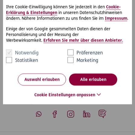
fremden Fahrzeugen. Das können z. B. Probleme mit
Ihre Cookie-Einwilligung können Sie jederzeit in den
Cookie-
Verträgen von Mietfahrzeugen oder bei Reparaturen sein.
Erklärung & Einstellungen
in unseren Datenschutzhinweisen
ändern. Nähere Informationen zu uns finden Sie im
Impressum
.
In diesem Fall hat bereits die
D.A.S. Direkthilfe®
als
außergerichtliche Konfliktlösungsmethode ausgereicht, um
Einige der von Google gesammelten Daten dienen der
Personalisierung und der Messung der
ein Einlenken der Mietwagenfirma zu erreichen.
Werbewirksamkeit.
Erfahren Sie mehr über diesen Anbieter.
Notwendig
Präferenzen
Statistiken
Marketing
#Rechtsfälle
#Auto & Motorrad
Teilen
Auswahl erlauben
Alle erlauben
Cookie Einstellungen anpassen
Whatsapp
Facebook
Instagram
LinkedIn
Blog