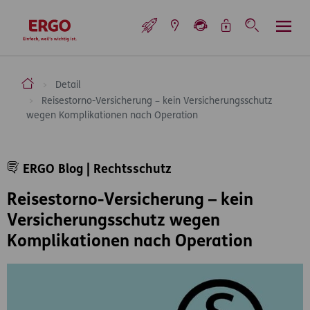
Inhaltsbereich (Access Key: 0)
Hauptnavigation (Access Key: 1)
Top-Navigation (Access Key: 2)
Inhaltsübersicht (Access Key: 3)
Footer-Links (Access Key: 4)
Top-Navigation
zur Startseite
ERGO Versicherung Aktiengesellschaft
Detail
Reisestorno-Versicherung – kein Versicherungsschutz
wegen Komplikationen nach Operation
Inhaltsbereich
ERGO Blog | Rechtsschutz
Reisestorno-Versicherung – kein
Versicherungsschutz wegen
Komplikationen nach Operation