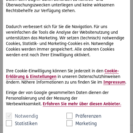
jedoch kommt es zu einem längeren Heilungsverlauf,
Überwachungszwecken unterliegen und keine wirksamen
sodass die Klägerin im Zeitpunkt des Reiseantritts
Rechtsbehelfe zur Verfügung stehen.
tatsächlich die Reise nicht antreten kann.
Die Reisestorno-Versicherung verweigert die Zahlung.
Dadurch verbessert sich für Sie die Navigation. Für uns
vereinfachen die Tools die Analyse der Websitenutzung und
unterstützen das Marketing. Wir setzen (technisch) notwendige
Cookies, Statistik- und Marketing-Cookies ein. Notwendige
Cookies werden immer gespeichert. Alle anderen Cookies
werden erst nach Ihrer Einwilligung aktiviert.
#Rechtsprechung
#Versicherungsrecht
Teilen
#Urlaub & Reisen
Ihre Cookie-Einwilligung können Sie jederzeit in den
Cookie-
Erklärung & Einstellungen
in unseren Datenschutzhinweisen
ändern. Nähere Informationen zu uns finden Sie im
Impressum
.
Einige der von Google gesammelten Daten dienen der
Personalisierung und der Messung der
Werbewirksamkeit.
Erfahren Sie mehr über diesen Anbieter.
Notwendig
Präferenzen
Whatsapp
Facebook
Instagram
LinkedIn
Blog
Statistiken
Marketing