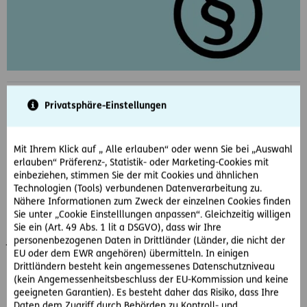
04.06.2014
Teilen
Privatsphäre-Einstellungen
Mit Ihrem Klick auf „ Alle erlauben“ oder wenn Sie bei „Auswahl
erlauben“ Präferenz-, Statistik- oder Marketing-Cookies mit
Was ist passiert?
einbeziehen, stimmen Sie der mit Cookies und ähnlichen
Die Klägerin bucht ½ Jahr vor dem geplanten Reisebeginn
Technologien (Tools) verbundenen Datenverarbeitung zu.
eine Kreuzfahrt plus Reisestorno-Versicherung.
Nähere Informationen zum Zweck der einzelnen Cookies finden
Sie unter „Cookie Einstelllungen anpassen“. Gleichzeitig willigen
Am Tag der Buchung ist die Klägerin nicht reisefähig, kann
Sie ein (Art. 49 Abs. 1 lit a DSGVO), dass wir Ihre
jedoch bei einem komplikationslosen Heilungsverlauf nach
personenbezogenen Daten in Drittländer (Länder, die nicht der
EU oder dem EWR angehören) übermitteln. In einigen
einer geplanten Operation damit rechnen, dass sie bis zum
Drittländern besteht kein angemessenes Datenschutzniveau
Antritt der Reise gesund ist.
(kein Angemessenheitsbeschluss der EU-Kommission und keine
geeigneten Garantien). Es besteht daher das Risiko, dass Ihre
Die geplante Operation wird nach Buchung durchgeführt,
Daten dem Zugriff durch Behörden zu Kontroll- und