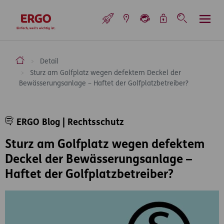
Inhaltsbereich (Access Key: 0)
Hauptnavigation (Access Key: 1)
Top-Navigation (Access Key: 2)
Inhaltsübersicht (Access Key: 3)
Footer-Links (Access Key: 4)
Top-Navigation
zur Startseite
ERGO Versicherung Aktiengesellschaft
Detail
Sturz am Golfplatz wegen defektem Deckel der
Bewässerungsanlage – Haftet der Golfplatzbetreiber?
Inhaltsbereich
ERGO Blog | Rechtsschutz
Sturz am Golfplatz wegen defektem
Deckel der Bewässerungsanlage –
Haftet der Golfplatzbetreiber?