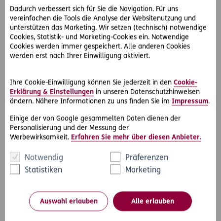
verletzt werden, wenn die Gefahr erkennbar und
Dadurch verbessert sich für Sie die Navigation. Für uns
voraussehbar ist.
vereinfachen die Tools die Analyse der Websitenutzung und
unterstützen das Marketing. Wir setzen (technisch) notwendige
Mit freiem Auge ist im konkreten Fall die defekte
Cookies, Statistik- und Marketing-Cookies ein. Notwendige
Cookies werden immer gespeichert. Alle anderen Cookies
Schachtabdeckung nicht sichtbar gewesen.
werden erst nach Ihrer Einwilligung aktiviert.
Auch bei häufigeren Sichtkontrollen wäre der Defekt nicht
aufgefallen.
Ihre Cookie-Einwilligung können Sie jederzeit in den
Cookie-
Erklärung & Einstellungen
in unseren Datenschutzhinweisen
ändern. Nähere Informationen zu uns finden Sie im
Impressum
.
Die vertragliche Verkehrssicherungspflicht darf nicht
überspannt werden und findet die Grenze in der
Einige der von Google gesammelten Daten dienen der
Zumutbarkeit, was vom Einzelfall abhängt, so der OGH.
Personalisierung und der Messung der
Werbewirksamkeit.
Erfahren Sie mehr über diesen Anbieter.
Der Beklage hat daher keinen Schadenersatz zu leisten, da
er seinen Verpflichtungen nachgekommen ist.
Notwendig
Präferenzen
Statistiken
Marketing
Die Vorinstanzen haben laut OGH keine Fehlbeurteilung
vorgenommen.
Auswahl erlauben
Alle erlauben