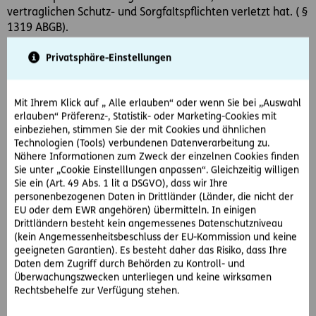
vertraglichen Schutz- und Sorgfaltspflichten verletzt hat. ( §
1319 ABGB).
Privatsphäre-Einstellungen
Sowohl das Erstgericht als auch das Berufungsgericht
weisen die Klage ab. Begründet wird dies damit, dass der
Betreiber nur soweit Vorkehrungen zu treffen hat, wie die
Mit Ihrem Klick auf „ Alle erlauben“ oder wenn Sie bei „Auswahl
zu verhindernde Gefahr auch absehbar ist. Der
erlauben“ Präferenz-, Statistik- oder Marketing-Cookies mit
Golfplatzbetreiber hat alle Verpflichtungen erfüllt, da die
einbeziehen, stimmen Sie der mit Cookies und ähnlichen
Gefahrenquelle – der defekte Deckel - nicht zu sehen
Technologien (Tools) verbundenen Datenverarbeitung zu.
gewesen ist. Eine ständige Kontrolle ist gewöhnlich nicht
Nähere Informationen zum Zweck der einzelnen Cookies finden
nötig.
Sie unter „Cookie Einstelllungen anpassen“. Gleichzeitig willigen
Sie ein (Art. 49 Abs. 1 lit a DSGVO), dass wir Ihre
personenbezogenen Daten in Drittländer (Länder, die nicht der
Der Fall kommt zum Obersten Gerichtshof.
EU oder dem EWR angehören) übermitteln. In einigen
Drittländern besteht kein angemessenes Datenschutzniveau
So hat der OGH entschieden:
(kein Angemessenheitsbeschluss der EU-Kommission und keine
geeigneten Garantien). Es besteht daher das Risiko, dass Ihre
Nach § 1319 ABGB können laut OGH vom Betreiber nur
Daten dem Zugriff durch Behörden zu Kontroll- und
Schutzvorkehrungen verlangt werden, die
Überwachungszwecken unterliegen und keine wirksamen
Rechtsbehelfe zur Verfügung stehen.
vernünftigerweise nach der Verkehrsauffassung zu
erwarten sind. Die gebotene Sorgfalt kann nur dann