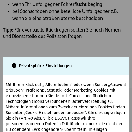
wenn Ihr Unfallgegner Fahrerflucht beging
bei Sachschäden ohne beteiligte Unfallgegner z.B.
wenn Sie eine Straßenlaterne beschädigen
Tipp:
Für eventuelle Rückfragen sollten Sie nach Namen
und Dienststelle des Polizisten fragen.
Privatsphäre-Einstellungen
#Auto
#Unfall
Teilen
Mit Ihrem Klick auf „ Alle erlauben“ oder wenn Sie bei „Auswahl
erlauben“ Präferenz-, Statistik- oder Marketing-Cookies mit
einbeziehen, stimmen Sie der mit Cookies und ähnlichen
Das könnte Sie auch interessieren
Technologien (Tools) verbundenen Datenverarbeitung zu.
Nähere Informationen zum Zweck der einzelnen Cookies finden
Sie unter „Cookie Einstelllungen anpassen“. Gleichzeitig willigen
Sie ein (Art. 49 Abs. 1 lit a DSGVO), dass wir Ihre
personenbezogenen Daten in Drittländer (Länder, die nicht der
EU oder dem EWR angehören) übermitteln. In einigen