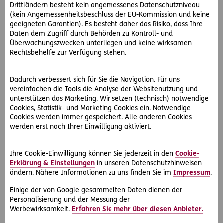
Drittländern besteht kein angemessenes Datenschutzniveau
(kein Angemessenheitsbeschluss der EU-Kommission und keine
geeigneten Garantien). Es besteht daher das Risiko, dass Ihre
Daten dem Zugriff durch Behörden zu Kontroll- und
Überwachungszwecken unterliegen und keine wirksamen
Rechtsbehelfe zur Verfügung stehen.
#Auto
Dadurch verbessert sich für Sie die Navigation. Für uns
2026-04-21
vereinfachen die Tools die Analyse der Websitenutzung und
unterstützen das Marketing. Wir setzen (technisch) notwendige
Autounfall – was tun und wie verhalte ich mich
Cookies, Statistik- und Marketing-Cookies ein. Notwendige
richtig?
Cookies werden immer gespeichert. Alle anderen Cookies
werden erst nach Ihrer Einwilligung aktiviert.
Unsere Schritt-für-Schritt-Anleitung mit Checkliste zum
Download zeigt Ihnen, was nach einem Autounfall zu tun ist.
Ihre Cookie-Einwilligung können Sie jederzeit in den
Cookie-
Erklärung & Einstellungen
in unseren Datenschutzhinweisen
ändern. Nähere Informationen zu uns finden Sie im
Impressum
.
Einige der von Google gesammelten Daten dienen der
Personalisierung und der Messung der
Werbewirksamkeit.
Erfahren Sie mehr über diesen Anbieter.