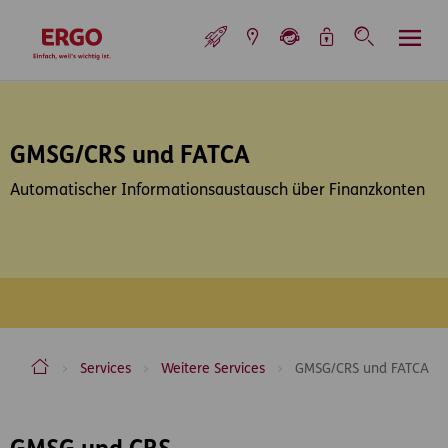
Inhaltsbereich (Access Key: 0)
Hauptnavigation (Access Key: 1)
Top-Navigation (Access Key: 2)
Inhaltsübersicht (Access Key: 3)
Footer-Links (Access Key: 4)
Top-Navigation
zur Startseite
GMSG/CRS und FATCA
Automatischer Informationsaustausch über Finanzkonten
ERGO Versicherung Aktiengesellschaft
Services
Weitere Services
GMSG/CRS und FATCA
Inhaltsbereich