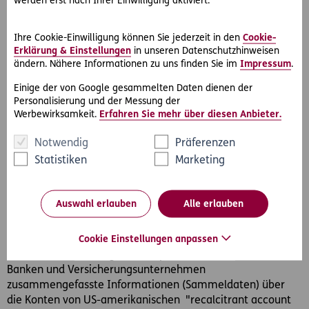
werden erst nach Ihrer Einwilligung aktiviert.
Internetseite der OECD
Standard für den automatischen Informationsaustausch
Ihre Cookie-Einwilligung können Sie jederzeit in den
Cookie-
über Finanzkonten
Erklärung & Einstellungen
in unseren Datenschutzhinweisen
ändern. Nähere Informationen zu uns finden Sie im
Impressum
.
Einige der von Google gesammelten Daten dienen der
FATCA
Personalisierung und der Messung der
Werbewirksamkeit.
Erfahren Sie mehr über diesen Anbieter.
Der
Foreign Account Tax Compliance Act
(FATCA)
wurde
am 18. März 2010 vom US-Kongress erlassen. Zielsetzung
Notwendig
Präferenzen
ist, die Einhaltung der steuerlichen Verpflichtungen von US-
Statistiken
Marketing
Personen mit Konten im Ausland zu gewährleisten. Das
Abkommen zwischen der Republik Österreich und den
Vereinigten Staaten von Amerika über die
Auswahl erlauben
Alle erlauben
Zusammenarbeit für eine erleichterte Umsetzung von
FATCA wurde am 29. April 2014 im Ministerrat beschlossen
Cookie Einstellungen anpassen
und am selben Tag in Wien unterzeichnet. Dieses
Abkommen berechtigt und verpflichtet österreichische
Banken und Versicherungsunternehmen
zusammengefasste Informationen (Sammeldaten) über
die Konten von US-amerikanischen "recalcitrant account