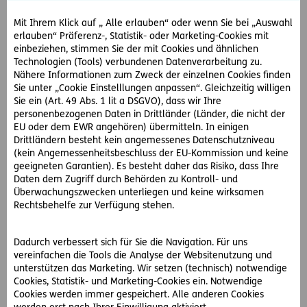
benötigten Informationen melden zu können. Diesen sind
die benötigten Formulare zur Selbstauskunft beigelegt.
Mit Ihrem Klick auf „ Alle erlauben“ oder wenn Sie bei „Auswahl
erlauben“ Präferenz-, Statistik- oder Marketing-Cookies mit
Sie benötigen die Formulare zur Selbstauskunft erneut, weil
einbeziehen, stimmen Sie der mit Cookies und ähnlichen
sich Ihre steuerliche Ansässigkeit geändert hat?
Technologien (Tools) verbundenen Datenverarbeitung zu.
Nähere Informationen zum Zweck der einzelnen Cookies finden
Sie unter „Cookie Einstelllungen anpassen“. Gleichzeitig willigen
Sie ein (Art. 49 Abs. 1 lit a DSGVO), dass wir Ihre
Formulare hier downloaden:
personenbezogenen Daten in Drittländer (Länder, die nicht der
Selbstauskunft für natürliche Personen
EU oder dem EWR angehören) übermitteln. In einigen
Selbstauskunft für Rechtsträger
Drittländern besteht kein angemessenes Datenschutzniveau
(kein Angemessenheitsbeschluss der EU-Kommission und keine
Selbstauskunft für beherrschende Personen von
geeigneten Garantien). Es besteht daher das Risiko, dass Ihre
Rechtsträgern
Daten dem Zugriff durch Behörden zu Kontroll- und
Überwachungszwecken unterliegen und keine wirksamen
Rechtsbehelfe zur Verfügung stehen.
Weitergehende Informationen zum GMSG in Österreich
Aktuelle Fassung des GMSG
Dadurch verbessert sich für Sie die Navigation. Für uns
Webseite des Bundesministeriums für Finanzen
vereinfachen die Tools die Analyse der Websitenutzung und
unterstützen das Marketing. Wir setzen (technisch) notwendige
Cookies, Statistik- und Marketing-Cookies ein. Notwendige
Cookies werden immer gespeichert. Alle anderen Cookies
Weitergehende Informationen zum CRS