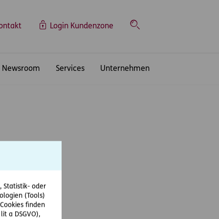
ontakt
Login Kundenzone
Suche
Newsroom
Services
Unternehmen
Statistik- oder
ologien (Tools)
Cookies finden
 lit a DSGVO),