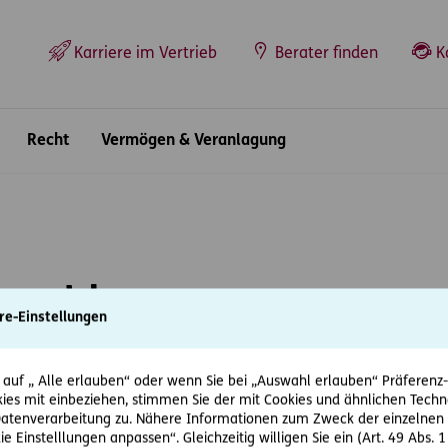
Top-Navigation
Karriere im Vertrieb
Berater finden
K
Recht
Vermögen & Veranlagung
Anmeldung
re-Einstellungen
en. Bitte versuchen Sie es später erneut.
 auf „ Alle erlauben“ oder wenn Sie bei „Auswahl erlauben“ Präferenz-, 
ies mit einbeziehen, stimmen Sie der mit Cookies und ähnlichen Techn
e uns bitte per E-Mail an
support@ergo-versicherung.at
tenverarbeitung zu. Nähere Informationen zum Zweck der einzelnen 
ie Einstelllungen anpassen“. Gleichzeitig willigen Sie ein (Art. 49 Abs. 1