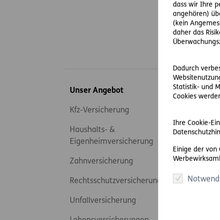
dass wir Ihre 
angehören) übe
(kein Angemess
daher das Risi
Überwachungsz
Dadurch verbess
Websitenutzung
Inhaltsübersicht
Statistik- und
Unser Angebot
Serv
Cookies werden 
Kfz-Versicherung
Scha
Ihre Cookie-Ein
Haushalts- &
Ände
Datenschutzhin
Eigenheimversicherung
Rech
Einige der von
Werbewirksamk
Zahnversicherung
Grün
Notwend
Rechtsschutzversicherung
Bera
Unfallversicherung
FAQs