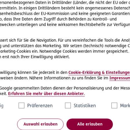
personenbezogenen Daten in Drittländer (Länder, die nicht der EU ode
rmitteln. In einigen Drittländern besteht kein angemessenes Datensc
enheitsbeschluss der EU-Kommission und keine geeigneten Garantien)
ko, dass Ihre Daten dem Zugriff durch Behörden zu Kontroll- und
wecken unterliegen und keine wirksamen Rechtsbehelfe zur Verfügun
ert sich für Sie die Navigation. Für uns vereinfachen die Tools die Ana
 und unterstützen das Marketing. Wir setzen (technisch) notwendige C
 Marketing-Cookies ein. Notwendige Cookies werden immer gespeichert.
ices
Über ERGO
erst nach Ihrer Einwilligung aktiviert.
den melden
Kontakt
willigung können Sie jederzeit in den
Cookie-Erklärung & Einstellunge
rung melden
Nachhaltigkeit bei ERGO
weisen ändern. Nähere Informationen zu uns finden Sie im
Impressu
tsschutz Services
Durchstarten im Vertrieb
 Google gesammelten Daten dienen der Personalisierung und der Mess
eit.
Erfahren Sie mehr über diesen Anbieter.
e Versicherungskarte
Karriere
ig
Präferenzen
Statistiken
Mark
ter finden
Blog
Hinweisgebersystem –
Auswahl erlauben
Alle erlauben