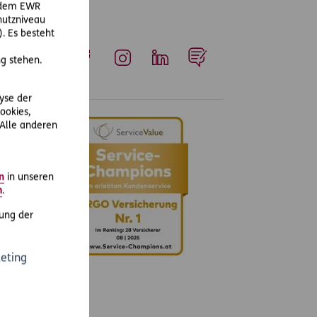
r dem EWR
hutzniveau
. Es besteht
g stehen.
Whatsapp
Facebook
Instagram
LinkedIn
Blog
lyse der
ookies,
 Alle anderen
n
in unseren
m
.
ung der
eting