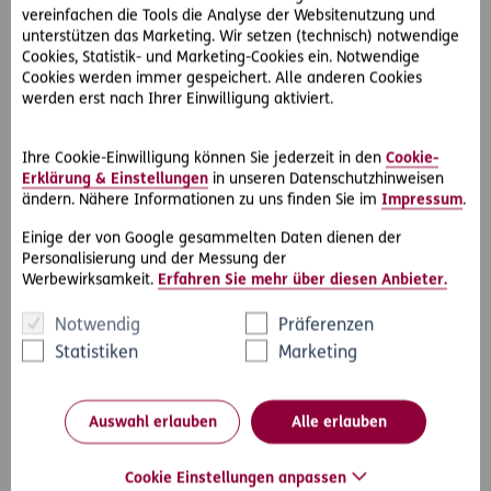
vereinfachen die Tools die Analyse der Websitenutzung und
unterstützen das Marketing. Wir setzen (technisch) notwendige
Cookies, Statistik- und Marketing-Cookies ein. Notwendige
Cookies werden immer gespeichert. Alle anderen Cookies
werden erst nach Ihrer Einwilligung aktiviert.
Ihre Cookie-Einwilligung können Sie jederzeit in den
Cookie-
Erklärung & Einstellungen
in unseren Datenschutzhinweisen
ändern. Nähere Informationen zu uns finden Sie im
Impressum
.
Einige der von Google gesammelten Daten dienen der
Personalisierung und der Messung der
#Rechtsfälle
#sonstige Verfahren
Werbewirksamkeit.
Erfahren Sie mehr über diesen Anbieter.
Notwendig
Präferenzen
2019-08-01
Statistiken
Marketing
Beratung durch Anwalt nötig! Was nun?
Josephine F. möchte vor ihrem Tod ihren Nachlass regeln und
ihr Erbe gerecht auf ihre drei Kinder aufteilen. Um sich
Auswahl erlauben
Alle erlauben
rechtlich beraten zu lassen,…
Cookie Einstellungen anpassen