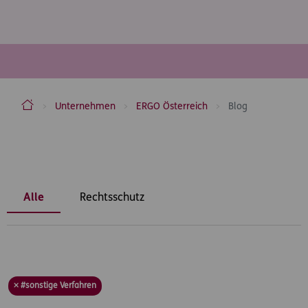
ERGO Versicherung Aktiengesellschaft
Unternehmen
ERGO Österreich
Blog
Inhaltsbereich
Alle
Rechtsschutz
× #sonstige Verfahren