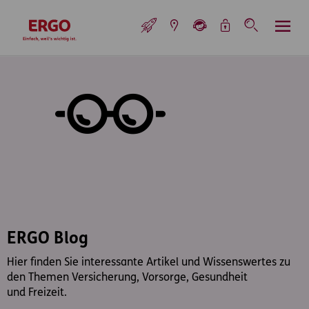
Inhaltsbereich (Access Key: 0)
Hauptnavigation (Access Key: 1)
Top-Navigation (Access Key: 2)
Inhaltsübersicht (Access Key: 3)
Footer-Links (Access Key: 4)
Top-Navigation
zur Startseite
ERGO Blog
Hier finden Sie interessante Artikel und Wissenswertes zu
den Themen Versicherung, Vorsorge, Gesundheit
und Freizeit.