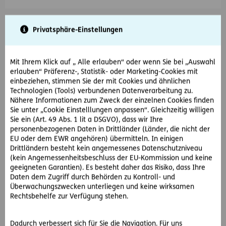
Privatsphäre-Einstellungen
Mit Ihrem Klick auf „ Alle erlauben“ oder wenn Sie bei „Auswahl
erlauben“ Präferenz-, Statistik- oder Marketing-Cookies mit
einbeziehen, stimmen Sie der mit Cookies und ähnlichen
Technologien (Tools) verbundenen Datenverarbeitung zu.
Nähere Informationen zum Zweck der einzelnen Cookies finden
Sie unter „Cookie Einstelllungen anpassen“. Gleichzeitig willigen
#Rechtsfälle
#sonstige Verfahren
Sie ein (Art. 49 Abs. 1 lit a DSGVO), dass wir Ihre
personenbezogenen Daten in Drittländer (Länder, die nicht der
EU oder dem EWR angehören) übermitteln. In einigen
2020-05-01
Drittländern besteht kein angemessenes Datenschutzniveau
Versicherungsvermittler benötigt digitalen
(kein Angemessenheitsbeschluss der EU-Kommission und keine
Unterschriftenlink! Was nun?
geeigneten Garantien). Es besteht daher das Risiko, dass Ihre
Daten dem Zugriff durch Behörden zu Kontroll- und
Der Versicherungsmakler Stefan M. soll für eine Kundin eine
Überwachungszwecken unterliegen und keine wirksamen
Rechtsschutzversicherung abschließen. Da er aber noch keine
Rechtsbehelfe zur Verfügung stehen.
Vollmacht von ihr für den…
Dadurch verbessert sich für Sie die Navigation. Für uns