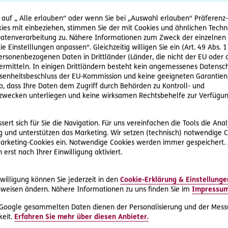
d auch Mahnungen nichts nutzen, wendet sich Herr P. an das D.A
fung durch, um zu sehen, ob der Kunde von Herrn P. überhaupt z
 auf „ Alle erlauben“ oder wenn Sie bei „Auswahl erlauben“ Präferenz-, 
®
ies mit einbeziehen, stimmen Sie der mit Cookies und ähnlichen Techn
t, wird zunächst als D.A.S. Direkthilfe
ein Mahnschreiben aufg
tenverarbeitung zu. Nähere Informationen zum Zweck der einzelnen 
ie Einstelllungen anpassen“. Gleichzeitig willigen Sie ein (Art. 49 Abs. 1
hilft bei Eintreibung offener Forderungen
personenbezogenen Daten in Drittländer (Länder, die nicht der EU ode
rmitteln. In einigen Drittländern besteht kein angemessenes Datensc
 das D.A.S. RechtsService Inkasso den Schuldner zur umgehe
enheitsbeschluss der EU-Kommission und keine geeigneten Garantien)
i Nicht-Bezahlung Klage eingereicht wird. Da der Kunde nicht a
ko, dass Ihre Daten dem Zugriff durch Behörden zu Kontroll- und
 mit der gerichtlichen Betreibung der offenen Rechnung beauftr
wecken unterliegen und keine wirksamen Rechtsbehelfe zur Verfügun
 daraufhin eingebrachte Klage keinen Einspruch erhebt, wird 
ert sich für Sie die Navigation. Für uns vereinfachen die Tools die Ana
der vollstreckt werden kann.
 und unterstützen das Marketing. Wir setzen (technisch) notwendige C
vollstreckungsverfahren beantragt der D.A.S. Partneranwalt d
 Marketing-Cookies ein. Notwendige Cookies werden immer gespeichert.
ng. Ab diesem Zeitpunkt werden von den kommenden Monatsg
erst nach Ihrer Einwilligung aktiviert.
 die Anwalt- und Gerichtskosten abgezogen.
willigung können Sie jederzeit in den
Cookie-Erklärung & Einstellunge
ekutionspaket decken Kosten
weisen ändern. Nähere Informationen zu uns finden Sie im
Impressu
 Google gesammelten Daten dienen der Personalisierung und der Mess
urch den D.A.S. Profi-Rechtsschutz sowie den Auftragnehmer-R
eit.
Erfahren Sie mehr über diesen Anbieter.
ind der Inkasso-Rechtsschutz sowie die Inkasso-Beratung ent