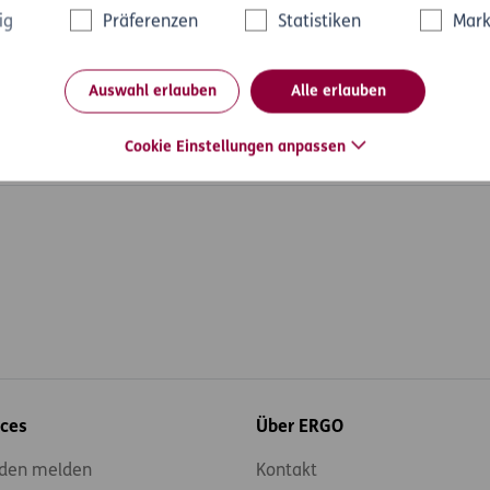
rt-, Schlosser- und Verwahrungskosten sowie Bonitätsauskünft
ig
Präferenzen
Statistiken
Mark
utionspaket im D.A.S. Privat-Rechtsschutz Premium inkludiert.
Auswahl erlauben
Alle erlauben
Cookie Einstellungen anpassen
ahren
ices
Über ERGO
den melden
Kontakt