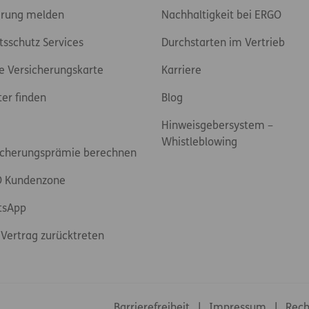
rung melden
Nachhaltigkeit bei ERGO
tsschutz Services
Durchstarten im Vertrieb
e Versicherungskarte
Karriere
ter finden
Blog
Hinweisgebersystem –
Whistleblowing
icherungsprämie berechnen
 Kundenzone
tsApp
Vertrag zurücktreten
Footer-Links
Barrierefreiheit
Impressum
Rech