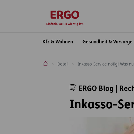
Inhaltsbereich (Access Key: 0)
Hauptnavigation (Access Key: 1)
Top-Navigation (Access Key: 2)
Inhaltsübersicht (Access Key: 3)
Footer-Links (Access Key: 4)
zur Startseite
Hauptnavigation
Kfz & Wohnen
Gesundheit & Vorsorge
ERGO Versicherung Aktiengesellschaft
Detail
Inkasso-Service nötig! Was nu
Inhaltsbereich
ERGO Blog | Rec
Inkasso-Ser