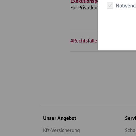
Exekutionspaket
sind Transpo
Notwend
Für Privatkunden ist das Exek
#Rechtsfälle
#sonstige Verf
Inhaltsübersicht
Unser Angebot
Serv
Kfz-Versicherung
Scha