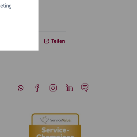
e gedeckt.
eting
Teilen
Whatsapp
Facebook
Instagram
LinkedIn
Blog