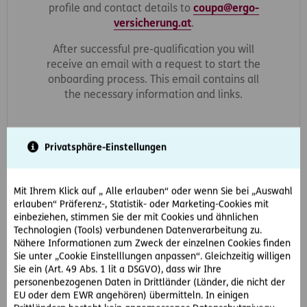
profile and contact details to
coupa@ergo-
versicherung.at
.
After successful pre-qualification you will
receive an email with a request to start the
onboarding process. This email contains all
the necessary information and links.
Privatsphäre-Einstellungen
Mit Ihrem Klick auf „ Alle erlauben“ oder wenn Sie bei „Auswahl
erlauben“ Präferenz-, Statistik- oder Marketing-Cookies mit
Schritt 2
einbeziehen, stimmen Sie der mit Cookies und ähnlichen
Register & maintain data
Technologien (Tools) verbundenen Datenverarbeitung zu.
Nähere Informationen zum Zweck der einzelnen Cookies finden
Upon receipt, confirm the invitation and
Sie unter „Cookie Einstelllungen anpassen“. Gleichzeitig willigen
register on the platform by providing the
Sie ein (Art. 49 Abs. 1 lit a DSGVO), dass wir Ihre
requested information
personenbezogenen Daten in Drittländer (Länder, die nicht der
EU oder dem EWR angehören) übermitteln. In einigen
For details, please see our
instructions
.