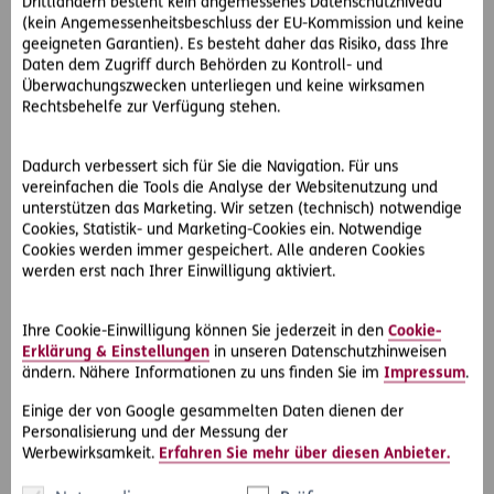
Drittländern besteht kein angemessenes Datenschutzniveau
(kein Angemessenheitsbeschluss der EU-Kommission und keine
geeigneten Garantien). Es besteht daher das Risiko, dass Ihre
Daten dem Zugriff durch Behörden zu Kontroll- und
Überwachungszwecken unterliegen und keine wirksamen
Rechtsbehelfe zur Verfügung stehen.
Dadurch verbessert sich für Sie die Navigation. Für uns
Schritt 3
vereinfachen die Tools die Analyse der Websitenutzung und
Manage documents
unterstützen das Marketing. Wir setzen (technisch) notwendige
Cookies, Statistik- und Marketing-Cookies ein. Notwendige
Fill and upload the documents that require
Cookies werden immer gespeichert. Alle anderen Cookies
your signature to our
eProcurement platform
werden erst nach Ihrer Einwilligung aktiviert.
Coupa
.
You can find all the necessary documents for
Ihre Cookie-Einwilligung können Sie jederzeit in den
Cookie-
the cooperation with ERGO in the
downloads
.
Erklärung & Einstellungen
in unseren Datenschutzhinweisen
ändern. Nähere Informationen zu uns finden Sie im
Impressum
.
Any questions? Please write to
coupa@ergo-
Einige der von Google gesammelten Daten dienen der
versicherung.at
Personalisierung und der Messung der
Werbewirksamkeit.
Erfahren Sie mehr über diesen Anbieter.