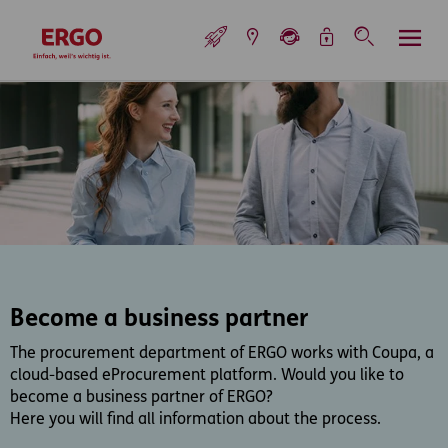
Inhaltsbereich (Access Key: 0)
Hauptnavigation (Access Key: 1)
Top-Navigation (Access Key: 2)
Inhaltsübersicht (Access Key: 3)
Footer-Links (Access Key: 4)
Top-Navigation
zur Startseite
Become a business partner
The procurement department of ERGO works with Coupa, a
cloud-based eProcurement platform. Would you like to
become a business partner of ERGO?
Here you will find all information about the process.