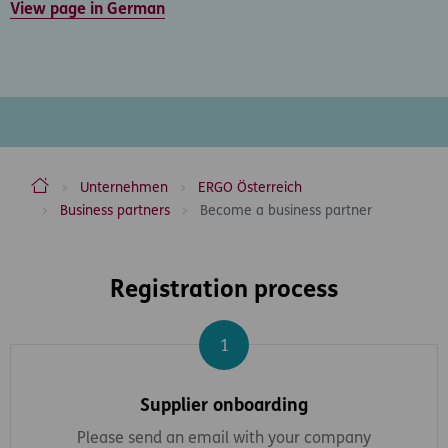
View page in German
ERGO Versicherung Aktiengesellschaft
Unternehmen
ERGO Österreich
Business partners
Become a business partner
Inhaltsbereich
Registration process
Schritt 1
Supplier onboarding
Please send an email with your company