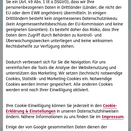
Die Alarmanlagenfirma lenkt ein und repariert das Gerät
Sie ein (Art. 49 Abs. 1 lit a DSGVO), dass wir Ihre
so, dass es ab diesem Zeitpunkt auch einwandfrei
personenbezogenen Daten in Drittländer (Länder, die nicht der
EU oder dem EWR angehören) übermitteln. In einigen
funktioniert. Für Herrn F. sind keinerlei Kosten entstanden.
Drittländern besteht kein angemessenes Datenschutzniveau
(kein Angemessenheitsbeschluss der EU-Kommission und keine
geeigneten Garantien). Es besteht daher das Risiko, dass Ihre
Daten dem Zugriff durch Behörden zu Kontroll- und
Überwachungszwecken unterliegen und keine wirksamen
Firmenrechtsschutz
Rechtsbehelfe zur Verfügung stehen.
D.A.S. Firmen-Rechtsschutz Produktinformationsblatt
(PDF, 668 KB)
Dadurch verbessert sich für Sie die Navigation. Für uns
vereinfachen die Tools die Analyse der Websitenutzung und
Folder D.A.S. Firmen-Rechtsschutz
(PDF, 3 MB)
unterstützen das Marketing. Wir setzen (technisch) notwendige
Cookies, Statistik- und Marketing-Cookies ein. Notwendige
Cookies werden immer gespeichert. Alle anderen Cookies
Weitere Versicherungsunterlagen
werden erst nach Ihrer Einwilligung aktiviert.
Die allgemeinen Versicherungsbedingungen können Sie
jederzeit per Mail anfordern:
service@ergo-versicherung.at
Ihre Cookie-Einwilligung können Sie jederzeit in den
Cookie-
Wir schicken Ihnen gerne die gewünschten Unterlagen zu.
Erklärung & Einstellungen
in unseren Datenschutzhinweisen
ändern. Nähere Informationen zu uns finden Sie im
Impressum
.
Einige der von Google gesammelten Daten dienen der