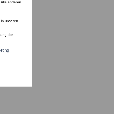
 Alle anderen
in unseren
m
.
sung der
eting