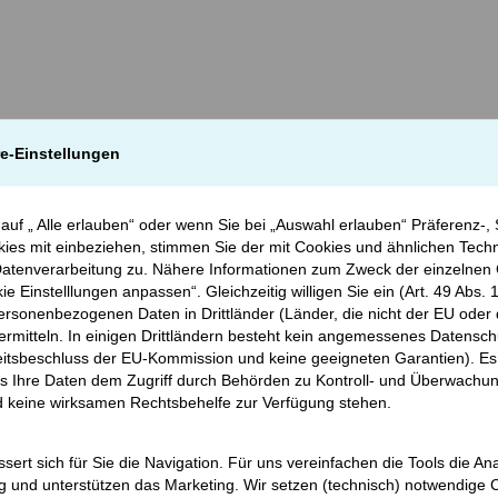
re-Einstellungen
 auf „ Alle erlauben“ oder wenn Sie bei „Auswahl erlauben“ Präferenz-, S
ies mit einbeziehen, stimmen Sie der mit Cookies und ähnlichen Techn
tenverarbeitung zu. Nähere Informationen zum Zweck der einzelnen 
ie Einstelllungen anpassen“. Gleichzeitig willigen Sie ein (Art. 49 Abs. 
personenbezogenen Daten in Drittländer (Länder, die nicht der EU od
rmitteln. In einigen Drittländern besteht kein angemessenes Datensch
tsbeschluss der EU-Kommission und keine geeigneten Garantien). Es
ss Ihre Daten dem Zugriff durch Behörden zu Kontroll- und Überwach
d keine wirksamen Rechtsbehelfe zur Verfügung stehen.
ert sich für Sie die Navigation. Für uns vereinfachen die Tools die An
 und unterstützen das Marketing. Wir setzen (technisch) notwendige 