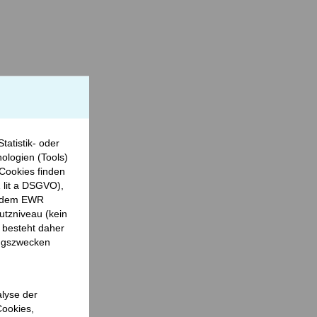
tatistik- oder
ologien (Tools)
Cookies finden
1 lit a DSGVO),
er dem EWR
utzniveau (kein
 besteht daher
ungszwecken
alyse der
Cookies,