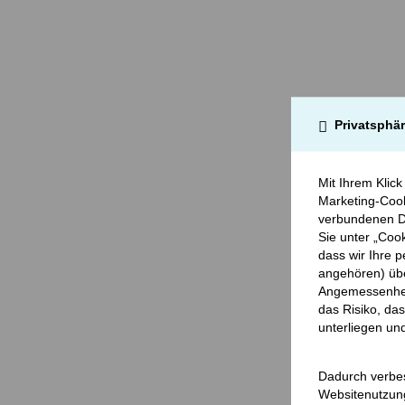
Privatsphä
Mit Ihrem Klick
Marketing-Cook
verbundenen Da
Sie unter „Cook
dass wir Ihre 
angehören) übe
Angemessenhei
das Risiko, da
unterliegen un
Dadurch verbess
Websitenutzung