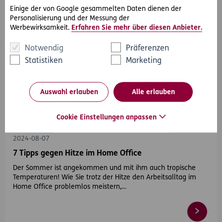
Einige der von Google gesammelten Daten dienen der
Personalisierung und der Messung der
Werbewirksamkeit.
Erfahren Sie mehr über diesen Anbieter.
Notwendig
Präferenzen
Statistiken
Marketing
Auswahl erlauben
Alle erlauben
#Sommer
#Home-Office
Cookie Einstellungen anpassen
2024-08-07
7 Tipps gegen Hitze im Home Office
Der Sommer ist angekommen und mit ihm auch tropische
Temperaturen! Wie Sie trotz der Hitze den Arbeitsalltag im
Home Office problemlos meistern,…