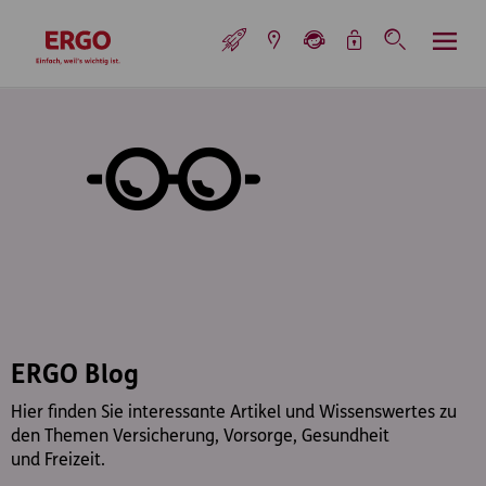
Inhaltsbereich (Access Key: 0)
Hauptnavigation (Access Key: 1)
Top-Navigation (Access Key: 2)
Inhaltsübersicht (Access Key: 3)
Footer-Links (Access Key: 4)
Top-Navigation
zur Startseite
ERGO Blog
Hier finden Sie interessante Artikel und Wissenswertes zu
den Themen Versicherung, Vorsorge, Gesundheit
und Freizeit.