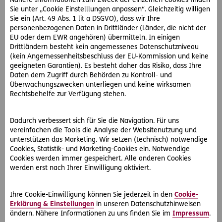
Nähere Informationen zum Zweck der einzelnen Cookies finden
Sie unter „Cookie Einstelllungen anpassen“. Gleichzeitig willigen
Sie ein (Art. 49 Abs. 1 lit a DSGVO), dass wir Ihre
personenbezogenen Daten in Drittländer (Länder, die nicht der
EU oder dem EWR angehören) übermitteln. In einigen
Drittländern besteht kein angemessenes Datenschutzniveau
(kein Angemessenheitsbeschluss der EU-Kommission und keine
geeigneten Garantien). Es besteht daher das Risiko, dass Ihre
Daten dem Zugriff durch Behörden zu Kontroll- und
Überwachungszwecken unterliegen und keine wirksamen
Rechtsbehelfe zur Verfügung stehen.
Dadurch verbessert sich für Sie die Navigation. Für uns
#Sommer
vereinfachen die Tools die Analyse der Websitenutzung und
unterstützen das Marketing. Wir setzen (technisch) notwendige
Cookies, Statistik- und Marketing-Cookies ein. Notwendige
2024-08-12
Cookies werden immer gespeichert. Alle anderen Cookies
Badeplätze in Wien
werden erst nach Ihrer Einwilligung aktiviert.
Zeit für eine Erfrischung? Hier finden Sie 5 schöne Badeplätze
in Wien.
Ihre Cookie-Einwilligung können Sie jederzeit in den
Cookie-
Erklärung & Einstellungen
in unseren Datenschutzhinweisen
ändern. Nähere Informationen zu uns finden Sie im
Impressum
.