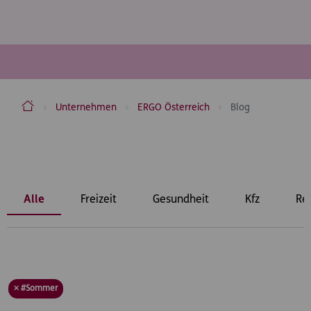
ERGO Versicherung Aktiengesellschaft
Unternehmen
ERGO Österreich
Blog
Inhaltsbereich
Alle
Freizeit
Gesundheit
Kfz
Re
× #Sommer