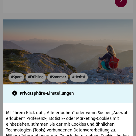
#Sport
#Frühling
#Sommer
#Herbst
2024-09-11
Privatsphäre-Einstellungen
Die schönsten Wanderungen in Österreich
Ob anspruchsvolle Bergtour oder gemütliche Wanderung –
Mit Ihrem Klick auf „ Alle erlauben“ oder wenn Sie bei „Auswahl
Österreichs Berge bieten für jeden eine passende
erlauben“ Präferenz-, Statistik- oder Marketing-Cookies mit
Wanderroute. Hier finden Sie 5 Tipps für…
einbeziehen, stimmen Sie der mit Cookies und ähnlichen
Technologien (Tools) verbundenen Datenverarbeitung zu.