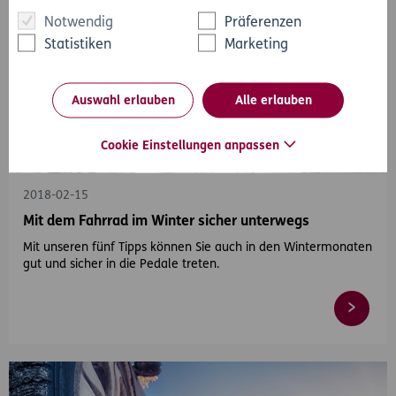
Notwendig
Präferenzen
Statistiken
Marketing
Auswahl erlauben
Alle erlauben
Cookie Einstellungen anpassen
#Winter
#Fahrrad
2018-02-15
Mit dem Fahrrad im Winter sicher unterwegs
Mit unseren fünf Tipps können Sie auch in den Wintermonaten
gut und sicher in die Pedale treten.