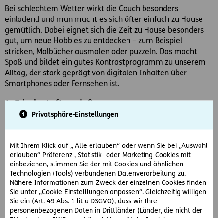
Bei schlechtem Wetter wirkt die Couch besonders
einladend und man macht es sich öfter einfach zu Hause
gemütlich. Dabei eignet sich die Zeit zu Hause besonders
gut, um neue Hobbies zu entdecken – zum Beispiel
stricken, Malbücher ausmalen oder puzzeln. Das macht
Spaß und bildet ein gutes Kontrastprogramm zu unserem
Alltag, der stark geprägt von digitalen Inhalten über
Smartphones oder Fernsehen ist.
4. Frische Luft genießen
Privatsphäre-Einstellungen
Die kalte, feuchte Luft hat auch Vorteile: Allergiker können
nun endlich wieder aufatmen. Die Pollenzeit ist für dieses
Jahr vorbei. Also warm einpacken, raus in die Natur und die
Mit Ihrem Klick auf „ Alle erlauben“ oder wenn Sie bei „Auswahl
frische Luft genießen!
erlauben“ Präferenz-, Statistik- oder Marketing-Cookies mit
einbeziehen, stimmen Sie der mit Cookies und ähnlichen
5. Zeit für Weihnachtsstimmung
Technologien (Tools) verbundenen Datenverarbeitung zu.
Nähere Informationen zum Zweck der einzelnen Cookies finden
Endlich öffnen die
Weihnachtsmärkte
wieder ihre Pforten.
Sie unter „Cookie Einstelllungen anpassen“. Gleichzeitig willigen
Was gibt es Schöneres als dort zu flanieren, vielleicht schon
Sie ein (Art. 49 Abs. 1 lit a DSGVO), dass wir Ihre
das eine oder andere Weihnachtsgeschenk zu besorgen
personenbezogenen Daten in Drittländer (Länder, die nicht der