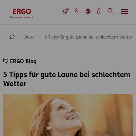
Inhaltsbereich (Access Key: 0)
Hauptnavigation (Access Key: 1)
Top-Navigation (Access Key: 2)
Inhaltsübersicht (Access Key: 3)
Footer-Links (Access Key: 4)
Top-Navigation
zur Startseite
ERGO Versicherung Aktiengesellschaft
Detail
5 Tipps für gute Laune bei schlechtem Wetter
Inhaltsbereich
ERGO Blog
5 Tipps für gute Laune bei schlechtem
Wetter