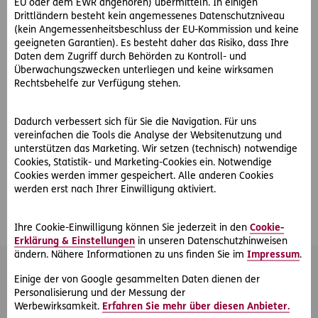
und weihnachtliche Köstlichkeiten zu genießen? Der Duft
EU oder dem EWR angehören) übermitteln. In einigen
Drittländern besteht kein angemessenes Datenschutzniveau
von Orangen wirkt nachweislich stimmungsaufhellend und
(kein Angemessenheitsbeschluss der EU-Kommission und keine
Zimt stärkt das Immunsystem. Durch das Funkeln und die
geeigneten Garantien). Es besteht daher das Risiko, dass Ihre
bunten Farben der Weihnachtsmärkte fällt das schlechte
Daten dem Zugriff durch Behörden zu Kontroll- und
Wetter gar nicht so sehr auf – Zeit also, dass
Überwachungszwecken unterliegen und keine wirksamen
Weihnachtsstimmung aufkommt!
Rechtsbehelfe zur Verfügung stehen.
Wir wünschen Ihnen viel Freude beim Ausprobieren der
Dadurch verbessert sich für Sie die Navigation. Für uns
Tipps – kommen Sie gut durch die kalte Jahreszeit!
vereinfachen die Tools die Analyse der Websitenutzung und
unterstützen das Marketing. Wir setzen (technisch) notwendige
Cookies, Statistik- und Marketing-Cookies ein. Notwendige
Cookies werden immer gespeichert. Alle anderen Cookies
werden erst nach Ihrer Einwilligung aktiviert.
#Winter
Teilen
Ihre Cookie-Einwilligung können Sie jederzeit in den
Cookie-
Erklärung & Einstellungen
in unseren Datenschutzhinweisen
ändern. Nähere Informationen zu uns finden Sie im
Impressum
.
Das könnte Sie auch interessieren
Einige der von Google gesammelten Daten dienen der
Personalisierung und der Messung der
Werbewirksamkeit.
Erfahren Sie mehr über diesen Anbieter.