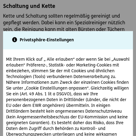
Schaltung und Kette
Kette und Schaltung sollten regelmäßig gereinigt und
gepflegt werden. Dabei kann ein Spezialreiniger nützlich
sein, die Reinigung kann mit alten Bürsten oder Tüchern
ganz einfach erfolgen. Anschließend sollten Kette und
Privatsphäre-Einstellungen
Schaltung mit dünnflüssigem Öl, beispielsweise Sprühfett,
neu geschmiert werden.
Mit Ihrem Klick auf „ Alle erlauben“ oder wenn Sie bei „Auswahl
Lenkung und Sattel
erlauben“ Präferenz-, Statistik- oder Marketing-Cookies mit
einbeziehen, stimmen Sie der mit Cookies und ähnlichen
Zu guter Letzt sollten Sie noch Sattel und Lenkung
Technologien (Tools) verbundenen Datenverarbeitung zu.
überprüfen. Stellen Sie sich dazu vor das Rad und
Nähere Informationen zum Zweck der einzelnen Cookies finden
kontrollieren Sie, ob der Lenker im Vergleich zum Vorderrad
Sie unter „Cookie Einstelllungen anpassen“. Gleichzeitig willigen
exakt ausgerichtet ist. Sollten Sie nachjustieren müssen,
Sie ein (Art. 49 Abs. 1 lit a DSGVO), dass wir Ihre
lockern Sie die Schrauben am Vorbau und ziehen sie diese
personenbezogenen Daten in Drittländer (Länder, die nicht der
anschließend wieder fest. Zudem sollten Sie noch die
EU oder dem EWR angehören) übermitteln. In einigen
Drittländern besteht kein angemessenes Datenschutzniveau
Neigung des Sattels überprüfen, da sich diese häufig
(kein Angemessenheitsbeschluss der EU-Kommission und keine
verstellt. Der Sattel sollte in eine waagrechte Stellung
geeigneten Garantien). Es besteht daher das Risiko, dass Ihre
gebracht werden.
Daten dem Zugriff durch Behörden zu Kontroll- und
Überwachungszwecken unterliegen und keine wirksamen