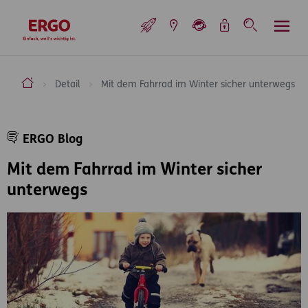
Inhaltsbereich (Access Key: 0)
Hauptnavigation (Access Key: 1)
Top-Navigation (Access Key: 2)
Inhaltsübersicht (Access Key: 3)
Footer-Links (Access Key: 4)
Top-Navigation
zur Startseite
ERGO Versicherung Aktiengesellschaft
Detail
Mit dem Fahrrad im Winter sicher unterwegs
Inhaltsbereich
ERGO Blog
Mit dem Fahrrad im Winter sicher
unterwegs