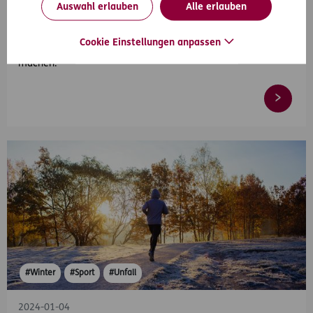
Auswahl erlauben
Alle erlauben
2024-11-20
Fit für die Piste: Top 5 Skigymnastik Übungen
Cookie Einstellungen anpassen
Skigymnastik: 5 Übungen, die Sie rechtzeitig fit für die Piste
machen.
#Winter
#Sport
#Unfall
2024-01-04