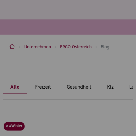
ERGO Versicherung Aktiengesellschaft
Unternehmen
ERGO Österreich
Blog
Inhaltsbereich
Alle
Freizeit
Gesundheit
Kfz
Le
× #Winter