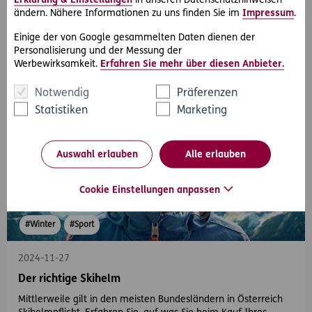
Erklärung & Einstellungen
in unseren Datenschutzhinweisen
Weihnachten steht vor der Tür. Hier finden Sie einige Ideen für
ändern. Nähere Informationen zu uns finden Sie im
Impressum
.
nachhaltige Geschenke.
Einige der von Google gesammelten Daten dienen der
Personalisierung und der Messung der
Werbewirksamkeit.
Erfahren Sie mehr über diesen Anbieter.
Notwendig
Präferenzen
Statistiken
Marketing
Auswahl erlauben
Alle erlauben
Cookie Einstellungen anpassen
#Winter
#Sport
2024-11-27
Der richtige Skihelm
Mittlerweile gilt in den meisten Bundesländern in Österreich