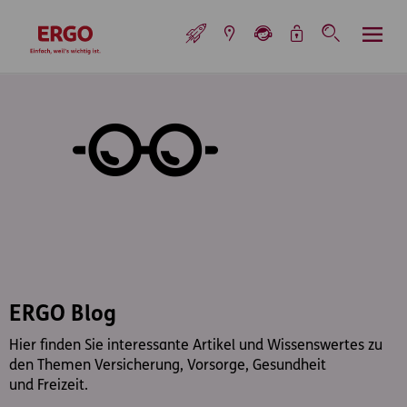
Inhaltsbereich (Access Key: 0)
Hauptnavigation (Access Key: 1)
Top-Navigation (Access Key: 2)
Inhaltsübersicht (Access Key: 3)
Footer-Links (Access Key: 4)
Top-Navigation
zur Startseite
ERGO Blog
Hier finden Sie interessante Artikel und Wissenswertes zu
den Themen Versicherung, Vorsorge, Gesundheit
und Freizeit.