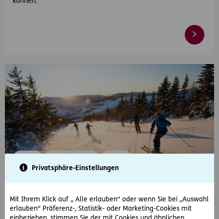
können.
#Winter
#Urlaub & Reisen
#Sparen
Privatsphäre-Einstellungen
2024-12-18
Skiurlaub in Österreich: 10 Tipps zum Geld
Mit Ihrem Klick auf „ Alle erlauben“ oder wenn Sie bei „Auswahl
sparen
erlauben“ Präferenz-, Statistik- oder Marketing-Cookies mit
einbeziehen, stimmen Sie der mit Cookies und ähnlichen