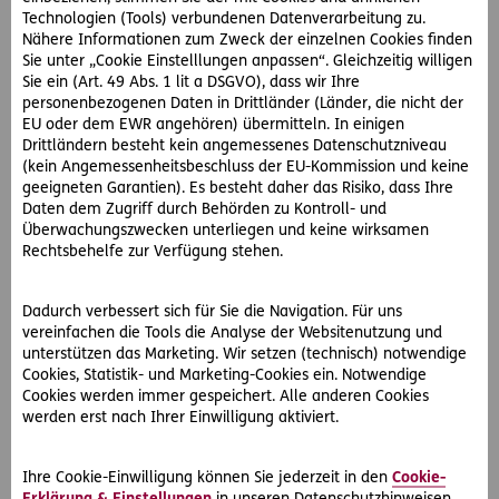
Ein Skiurlaub in Österreich ist oft mit hohen Kosten verbunden.
Technologien (Tools) verbundenen Datenverarbeitung zu.
Wer trotzdem nicht darauf verzichten will, kann mit kleinen
Nähere Informationen zum Zweck der einzelnen Cookies finden
Tipps einiges an Geld…
Sie unter „Cookie Einstelllungen anpassen“. Gleichzeitig willigen
Sie ein (Art. 49 Abs. 1 lit a DSGVO), dass wir Ihre
personenbezogenen Daten in Drittländer (Länder, die nicht der
EU oder dem EWR angehören) übermitteln. In einigen
Drittländern besteht kein angemessenes Datenschutzniveau
(kein Angemessenheitsbeschluss der EU-Kommission und keine
geeigneten Garantien). Es besteht daher das Risiko, dass Ihre
Daten dem Zugriff durch Behörden zu Kontroll- und
Überwachungszwecken unterliegen und keine wirksamen
Rechtsbehelfe zur Verfügung stehen.
Dadurch verbessert sich für Sie die Navigation. Für uns
vereinfachen die Tools die Analyse der Websitenutzung und
unterstützen das Marketing. Wir setzen (technisch) notwendige
Cookies, Statistik- und Marketing-Cookies ein. Notwendige
#Winter
Cookies werden immer gespeichert. Alle anderen Cookies
werden erst nach Ihrer Einwilligung aktiviert.
2024-12-04
Nachhaltige Weihnachtsgeschenke
Ihre Cookie-Einwilligung können Sie jederzeit in den
Cookie-