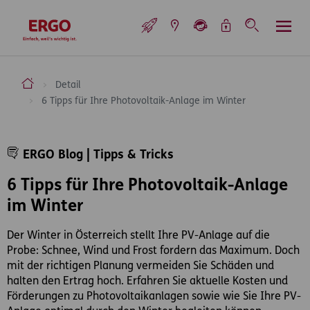
Inhaltsbereich (Access Key: 0)
Hauptnavigation (Access Key: 1)
Top-Navigation (Access Key: 2)
Inhaltsübersicht (Access Key: 3)
Footer-Links (Access Key: 4)
Top-Navigation
zur Startseite
ERGO Versicherung Aktiengesellschaft
Detail
6 Tipps für Ihre Photovoltaik-Anlage im Winter
Inhaltsbereich
ERGO Blog | Tipps & Tricks
6 Tipps für Ihre Photovoltaik-Anlage
im Winter
Der Winter in Österreich stellt Ihre PV-Anlage auf die
Probe: Schnee, Wind und Frost fordern das Maximum. Doch
mit der richtigen Planung vermeiden Sie Schäden und
halten den Ertrag hoch. Erfahren Sie aktuelle Kosten und
Förderungen zu Photovoltaikanlagen sowie wie Sie Ihre PV-