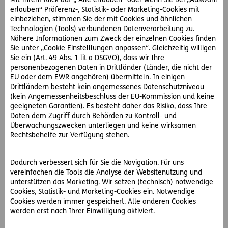
Mit Ihrem Klick auf „ Alle erlauben“ oder wenn Sie bei „Auswahl
erlauben“ Präferenz-, Statistik- oder Marketing-Cookies mit
einbeziehen, stimmen Sie der mit Cookies und ähnlichen
Technologien (Tools) verbundenen Datenverarbeitung zu.
Nähere Informationen zum Zweck der einzelnen Cookies finden
Sie unter „Cookie Einstelllungen anpassen“. Gleichzeitig willigen
Sie ein (Art. 49 Abs. 1 lit a DSGVO), dass wir Ihre
personenbezogenen Daten in Drittländer (Länder, die nicht der
EU oder dem EWR angehören) übermitteln. In einigen
Drittländern besteht kein angemessenes Datenschutzniveau
3. Montagesystem richtig dimensionieren
(kein Angemessenheitsbeschluss der EU-Kommission und keine
Achten Sie darauf, dass Ihr Montagesystem
geeigneten Garantien). Es besteht daher das Risiko, dass Ihre
Daten dem Zugriff durch Behörden zu Kontroll- und
Windlasten nach ÖNORM EN 1991-1-4 und
Überwachungszwecken unterliegen und keine wirksamen
Schneelasten nach ÖNORM EN 1991-1-3 (jeweils in
Rechtsbehelfe zur Verfügung stehen.
der aktuellen Fassung) standhält.
Dadurch verbessert sich für Sie die Navigation. Für uns
vereinfachen die Tools die Analyse der Websitenutzung und
unterstützen das Marketing. Wir setzen (technisch) notwendige
Cookies, Statistik- und Marketing-Cookies ein. Notwendige
Cookies werden immer gespeichert. Alle anderen Cookies
werden erst nach Ihrer Einwilligung aktiviert.