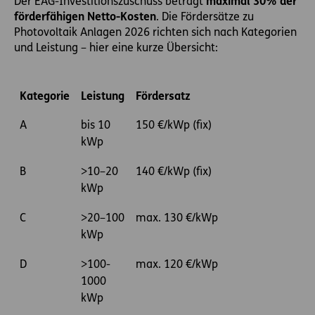
Der EAG-Investitionszuschuss beträgt
maximal 30% der
förderfähigen Netto-Kosten
. Die Fördersätze zu
Photovoltaik Anlagen 2026 richten sich nach Kategorien
und Leistung – hier eine kurze Übersicht:
Kategorie
Leistung
Fördersatz
A
bis 10
150 €/kWp (fix)
kWp
B
>10–20
140 €/kWp (fix)
kWp
C
>20–100
max. 130 €/kWp
kWp
D
>100-
max. 120 €/kWp
1000
kWp