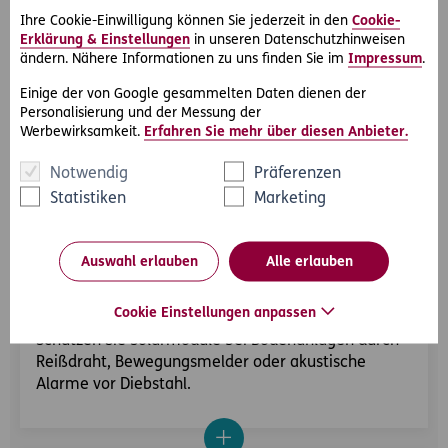
Ihre Cookie-Einwilligung können Sie jederzeit in den
Cookie-
4. Blitzschutz und Überspannung sichern
Erklärung & Einstellungen
in unseren Datenschutzhinweisen
ändern. Nähere Informationen zu uns finden Sie im
Impressum
.
Montieren Sie zusätzlichen Überspannungsschutz
außerhalb des Wechselrichters und integrieren Sie
Einige der von Google gesammelten Daten dienen der
die Anlage in Ihr Blitzschutzsystem.
Personalisierung und der Messung der
Werbewirksamkeit.
Erfahren Sie mehr über diesen Anbieter.
Notwendig
Präferenzen
Statistiken
Marketing
Auswahl erlauben
Alle erlauben
5. Diebstahl sichern
Cookie Einstellungen anpassen
Schützen Sie Solarmodule bei Bodenanlagen durch
Reißdraht, Bewegungsmelder oder akustische
Alarme vor Diebstahl.