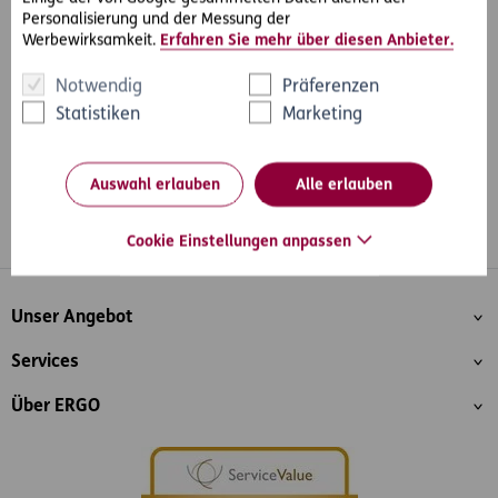
Personalisierung und der Messung der
#Rechtsfälle
#Schadensersatz
Teilen
Werbewirksamkeit.
Erfahren Sie mehr über diesen Anbieter.
Notwendig
Präferenzen
Statistiken
Marketing
Auswahl erlauben
Alle erlauben
Cookie Einstellungen anpassen
Whatsapp
Facebook
Instagram
LinkedIn
Blog
Inhaltsübersicht
Unser Angebot
Services
Über ERGO