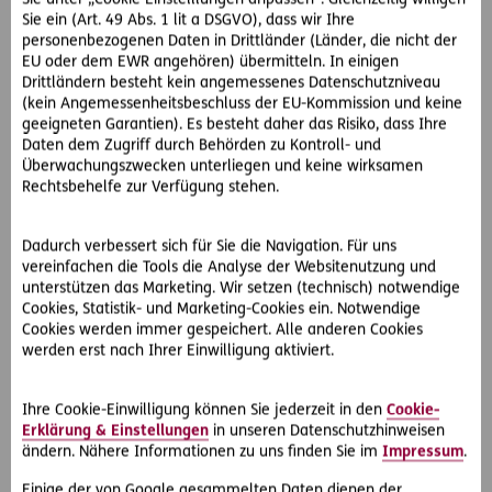
Zentren an. Einer der D.A.S. Juristen nimmt sich sofort ihres
Sie ein (Art. 49 Abs. 1 lit a DSGVO), dass wir Ihre
®
personenbezogenen Daten in Drittländer (Länder, die nicht der
Problems an und fordert im Zuge der
D.A.S. Direkthilfe
EU oder dem EWR angehören) übermitteln. In einigen
die Unfallversicherung auf, die vereinbarten Summe zu
Drittländern besteht kein angemessenes Datenschutzniveau
bezahlen.
(kein Angemessenheitsbeschluss der EU-Kommission und keine
Die Unfallversicherung lenkt ein und überweist den Betrag
geeigneten Garantien). Es besteht daher das Risiko, dass Ihre
an Frau O.
Daten dem Zugriff durch Behörden zu Kontroll- und
Falls der Gang vor Gericht nötig geworden wäre, hätte sich
Überwachungszwecken unterliegen und keine wirksamen
Rechtsbehelfe zur Verfügung stehen.
Frau O. von einem Anwalt vertreten lassen können. Die
Kosten hätte die D.A.S. übernommen.
Dadurch verbessert sich für Sie die Navigation. Für uns
Katastropheneinsatzdeckung schützt freiwillige Helfer
vereinfachen die Tools die Analyse der Websitenutzung und
Die
Katastropheneinsatzdeckung
schützt D.A.S. Kunden bei
unterstützen das Marketing. Wir setzen (technisch) notwendige
Cookies, Statistik- und Marketing-Cookies ein. Notwendige
der Arbeit als freiwillige Helfer bei inländischen
Cookies werden immer gespeichert. Alle anderen Cookies
Katastropheneinsätzen.
werden erst nach Ihrer Einwilligung aktiviert.
Davon hat auch Gerlinde O. profitiert, die die Deckung bei
Katastropheneinsätzen in ihrem D.A.S.
Start-Rechtsschutz
Privat
inkludiert hat.
Ihre Cookie-Einwilligung können Sie jederzeit in den
Cookie-
Erklärung & Einstellungen
in unseren Datenschutzhinweisen
ändern. Nähere Informationen zu uns finden Sie im
Impressum
.
Einige der von Google gesammelten Daten dienen der