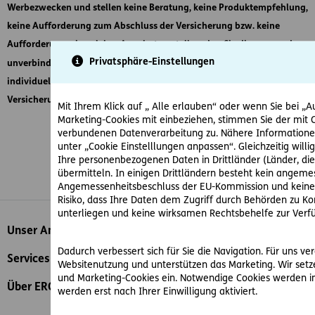
Werbezwecken und stellen keine Beratung, keine Produktempfehlung,
keine Aufforderung zum Abschluss der Versicherung bzw. keine
Aufforderung, ein solches Angebot zu stellen, dar. Sie dienen nur der
Privatsphäre-Einstellungen
unverbindlichen Erstinformation und können eine auf die
individuellen Verhältnisse der Versicherungsnehmerin bzw. des
Versicherungsnehmers bezogene Beratung nicht ersetzen.
Mit Ihrem Klick auf „ Alle erlauben“ oder wenn Sie bei „Au
Marketing-Cookies mit einbeziehen, stimmen Sie der mit 
verbundenen Datenverarbeitung zu. Nähere Informationen
unter „Cookie Einstelllungen anpassen“. Gleichzeitig willige
Ihre personenbezogenen Daten in Drittländer (Länder, d
übermitteln. In einigen Drittländern besteht kein angem
Whatsapp
Facebook
Instagram
LinkedIn
Blog
Angemessenheitsbeschluss der EU-Kommission und keine 
Risiko, dass Ihre Daten dem Zugriff durch Behörden zu 
unterliegen und keine wirksamen Rechtsbehelfe zur Verf
Inhaltsübersicht
Unser Angebot
Dadurch verbessert sich für Sie die Navigation. Für uns ve
Services
Websitenutzung und unterstützen das Marketing. Wir setze
und Marketing-Cookies ein. Notwendige Cookies werden i
Über ERGO
werden erst nach Ihrer Einwilligung aktiviert.