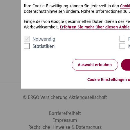
Ihre Cookie-Einwilligung können Sie jederzeit in den
Cooki
Datenschutzhinweisen ändern. Nähere Informationen zu u
Einige der von Google gesammelten Daten dienen der Pe
Werbewirksamkeit.
Erfahren Sie mehr über diesen Anbie
Notwendig
Statistiken
Auswahl erlauben
Cookie Einstellungen 
© ERGO Versicherung Aktiengesellschaft
Footer-Links
Barrierefreiheit
Impressum
Rechtliche Hinweise & Datenschutz