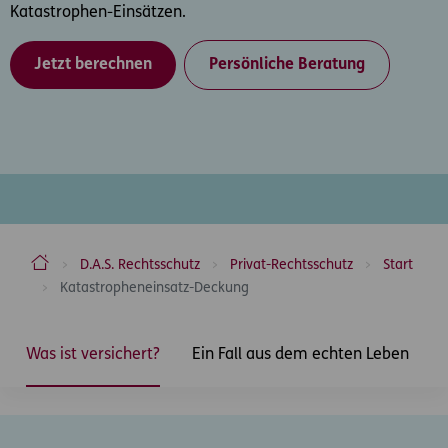
Katastrophen-Einsätzen.
Jetzt berechnen
Persönliche Beratung
ERGO Versicherung Aktiengesellschaft
D.A.S. Rechtsschutz
Privat-Rechtsschutz
Start
Katastropheneinsatz-Deckung
Inhaltsbereich
Was ist versichert?
Ein Fall aus dem echten Leben