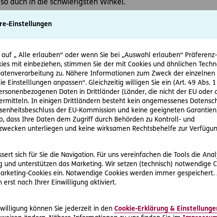
o auch in die schwierigsten Winkel.
ürstchen können täglich nach dem Zähneputzen angewendet 
re-Einstellungen
reinigt werden. Mundduschen wirken ergänzend zur täglichen
 morgens und abends nach dem Zähneputzen angewendet.
 auf „ Alle erlauben“ oder wenn Sie bei „Auswahl erlauben“ Präferenz-, 
richtig: Unterschiedliche Zah
ies mit einbeziehen, stimmen Sie der mit Cookies und ähnlichen Techn
tenverarbeitung zu. Nähere Informationen zum Zweck der einzelnen 
ie Einstelllungen anpassen“. Gleichzeitig willigen Sie ein (Art. 49 Abs. 1
 nicht nur das Gebiss von Schmutz und Essensresten, sondern t
personenbezogenen Daten in Drittländer (Länder, die nicht der EU ode
gen vor, die dem Gebiss langfristig schaden können. Gerade be
rmitteln. In einigen Drittländern besteht kein angemessenes Datensc
 Bewusstsein für eine routinierte Mundhygiene. Außerdem sch
enheitsbeschluss der EU-Kommission und keine geeigneten Garantien)
 in der Regel nicht vor hohen Zahnarztrechnungen fürchten.
ko, dass Ihre Daten dem Zugriff durch Behörden zu Kontroll- und
wecken unterliegen und keine wirksamen Rechtsbehelfe zur Verfügun
 gibt es unterschiedliche Putztechniken.
Für Kinder eignet si
en und auch leicht zu merken: Zunächst die
K
auflächen, dann d
ert sich für Sie die Navigation. Für uns vereinfachen die Tools die Ana
utzen.
 und unterstützen das Marketing. Wir setzen (technisch) notwendige C
 Marketing-Cookies ein. Notwendige Cookies werden immer gespeichert.
erst nach Ihrer Einwilligung aktiviert.
komplexere Technik setzen möchten, gibt es unterschiedliche Za
die Zahnbürste bewusst in die Zahnzwischenräume gedrängt, 
hode
setzt darauf, in kreisenden Bewegungen über Außen- und 
willigung können Sie jederzeit in den
Cookie-Erklärung & Einstellunge