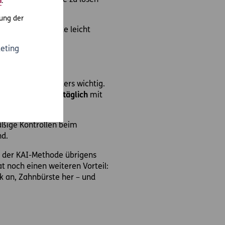
e zunächst Beläge zu lösen
m
.
ung der
rischen Zahnbürste leicht
zlich tun muss.
eting
nkindalter besonders wichtig.
ndestens einmal täglich
mit
en.
äßige Kontrollen beim
nd.
n der KAI-Methode übrigens
at noch einen weiteren Vorteil:
k an, Zahnbürste her – und