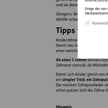
gehen. Bei der
Bass-Technik
k
Datenschutzhin
und sie dann mit Wischbeweg
Einige der von
Werbewirksamk
Übrigens: Wenn Ihnen all dies
Abhilfe schaffen. Sie vereint 
Notwend
Tipps für die 
Kinderzähne sind empfindlich,
Damit das Gebiss dauerhaft ge
einer weichen Bürste oder ei
Ab etwa 3 Jahren
können Kids
Zahnarzt sinnvoll, da Milchzäh
Damit sich Kinder gleich von
ein
simpler Trick: ein Zahnput
Die meisten Zahnputzlieder si
schon putzen sich die Zähne f
Hinweis