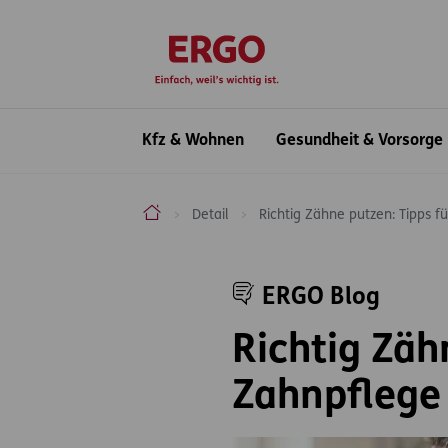
Inhaltsbereich (Access Key: 0)
Hauptnavigation (Access Key: 1)
Top-Navigation (Access Key: 2)
Inhaltsübersicht (Access Key: 3)
Footer-Links (Access Key: 4)
zur Startseite
Hauptnavigation
Kfz & Wohnen
Gesundheit & Vorsorge
ERGO Versicherung Aktiengesellschaft
Detail
Richtig Zähne putzen: Tipps f
Inhaltsbereich
ERGO Blog
Richtig Zäh
Zahnpflege