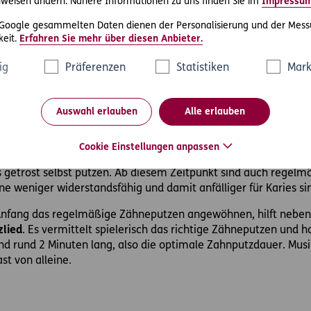
ommt es darauf an, mit rüttelnden Bewegungen der Zahnbürst
weisen ändern. Nähere Informationen zu uns finden Sie im
Impressu
ungen zu entfernen.
 Google gesammelten Daten dienen der Personalisierung und der Mess
eit.
Erfahren Sie mehr über diesen Anbieter.
e Techniken kompliziert erscheinen, können Sie mit einer elekt
die wichtigsten Elemente, ohne dass man selbst noch viel zusät
ig
Präferenzen
Statistiken
Mark
Zahnpflege bei Kindern
Auswahl erlauben
Alle erlauben
 daher ist eine gewissenhafte Zahnreinigung im Baby- und Klei
sund bleibt, sollte bei
Kindern unter zwei Jahren
die Zähne
mi
nem Wattestäbchen und etwas Kinderzahnpasta gereinigt werd
Cookie Einstellungen anpassen
 getrost selbst putzen. Ab diesem Zeitpunkt sind auch regelm
ne weniger widerstandsfähig und damit anfälliger für Karies si
 Anfang das regelmäßige Zähneputzen angewöhnen, hilft nebe
zlied
. Es vermittelt spielerisch das richtige Zähneputzen und h
nd rund 2 Minuten lang, also die optimale Zahnputzdauer. Musi
ast von alleine.