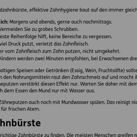
ndzahnbürste, effektive Zahnhygiene baut auf den immer gleich
lich:
Morgens und abends, gerne auch nachmittags.
Vermeiden Sie zu grobes Schrubben.
 feste Reihenfolge hilft, keine Bereiche zu vergessen.
iel Druck putzt, verletzt das Zahnfleisch.
 vom Zahnfleisch zum Zahn putzen, nicht umgekehrt.
Kindern werden zwei Minuten empfohlen, bei Erwachsenen dre
tigen Speisen oder Getränken (Essig, Wein, Fruchtsäfte) sollte
 in den Nahrungsmitteln raut den Zahnschmelz auf und macht i
neputzen verstärkt diesen Effekt nur. Warten Sie daher mit de
ch dem Essen den Mund nur mit Wasser aus.
hneputzen auch noch mit Mundwasser spülen. Das reinigt nich
 für frischen Atem.
ahnbürste
ie richtige Zahnbürste zu finden. Die meisten Menschen greifen 