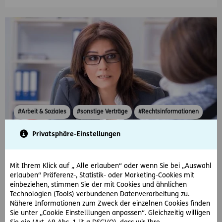
#Arbeit & Soziales
#sonstige Verträge
#Rechtsinformationen
Privatsphäre-Einstellungen
2018-06-25
Unternehmen aus steuerlicher Sicht
Das Steuerrecht unterscheidet drei verschiedene betriebliche
Mit Ihrem Klick auf „ Alle erlauben“ oder wenn Sie bei „Auswahl
Einkunftsarten: Einkünfte aus Gewerbebetrieb Einkünfte aus
erlauben“ Präferenz-, Statistik- oder Marketing-Cookies mit
selbstständiger Arbeit…
einbeziehen, stimmen Sie der mit Cookies und ähnlichen
Technologien (Tools) verbundenen Datenverarbeitung zu.
Nähere Informationen zum Zweck der einzelnen Cookies finden
Sie unter „Cookie Einstelllungen anpassen“. Gleichzeitig willigen