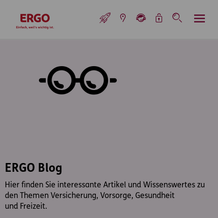
Inhaltsbereich (Access Key: 0)
Hauptnavigation (Access Key: 1)
Top-Navigation (Access Key: 2)
Inhaltsübersicht (Access Key: 3)
Footer-Links (Access Key: 4)
Top-Navigation
zur Startseite
ERGO Blog
Hier finden Sie interessante Artikel und Wissenswertes zu
den Themen Versicherung, Vorsorge, Gesundheit
und Freizeit.