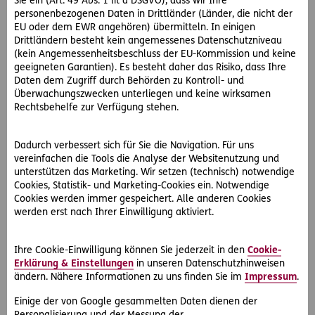
Sie ein (Art. 49 Abs. 1 lit a DSGVO), dass wir Ihre
personenbezogenen Daten in Drittländer (Länder, die nicht der
EU oder dem EWR angehören) übermitteln. In einigen
Drittländern besteht kein angemessenes Datenschutzniveau
(kein Angemessenheitsbeschluss der EU-Kommission und keine
geeigneten Garantien). Es besteht daher das Risiko, dass Ihre
Daten dem Zugriff durch Behörden zu Kontroll- und
Überwachungszwecken unterliegen und keine wirksamen
Rechtsbehelfe zur Verfügung stehen.
Dadurch verbessert sich für Sie die Navigation. Für uns
#Rechtsfälle
#sonstige Verträge
vereinfachen die Tools die Analyse der Websitenutzung und
unterstützen das Marketing. Wir setzen (technisch) notwendige
Cookies, Statistik- und Marketing-Cookies ein. Notwendige
2018-02-25
Cookies werden immer gespeichert. Alle anderen Cookies
Firma zahlt Rechnung nicht für
werden erst nach Ihrer Einwilligung aktiviert.
Montagearbeiten! Was nun?
Fall der Woche KW 8/2018 - Roman H. legt seinem
Ihre Cookie-Einwilligung können Sie jederzeit in den
Cookie-
Auftraggeber eine Rechnung für geleistete Montagearbeiten
Erklärung & Einstellungen
in unseren Datenschutzhinweisen
vor. Dieser will nicht zahlen. So hilft ihm…
ändern. Nähere Informationen zu uns finden Sie im
Impressum
.
Einige der von Google gesammelten Daten dienen der