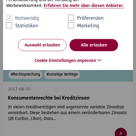
Personalisierung und der Messung der
Werbewirksamkeit.
Erfahren Sie mehr über diesen Anbieter.
Notwendig
Präferenzen
Statistiken
Marketing
Auswahl erlauben
Alle erlauben
Cookie Einstellungen anpassen
#Rechtsprechung
#sonstige Verträge
2017-08-30
Konsumentenrechte bei Kreditzinsen
In vielen Kreditverträgen sind sogenannte variable Zinssätze
vereinbart. Diese bestehen aus einem veränderbaren Zinssatz
(zB Euribor, Libor). Dazu…