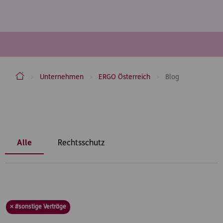
ERGO Versicherung Aktiengesellschaft
Unternehmen
ERGO Österreich
Blog
Inhaltsbereich
Alle
Rechtsschutz
× #sonstige Verträge