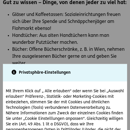
Gut zu wissen – Dinge, von denen jeder zu viel hat:
Gläser und Kaffeetassen: Sozialeinrichtungen freuen
sich über Ihre Spende und Schnäppchenjäger am
Flohmarkt ebenso!
Handtücher: Aus alten Handtüchern kann man
wunderbar Putztücher machen.
Bücher: Offene Bücherschränke, z. B. in Wien, nehmen
Ihre ausgelesenen Bücher gerne an und geben Sie
weiter.
Kleiderbügel: Viele Reinigungen nehmen die
Privatsphäre-Einstellungen
Drahtkleiderbügel, auf denen die geputzten Sachen
ausgeliefert werden, auch dankend wieder zurück.
Mit Ihrem Klick auf „ Alle erlauben“ oder wenn Sie bei „Auswahl
Tipps, um die Ordnung zu halten:
erlauben“ Präferenz-, Statistik- oder Marketing-Cookies mit
einbeziehen, stimmen Sie der mit Cookies und ähnlichen
Damit in der aufgeräumten Wohnung nicht bereits nach
Technologien (Tools) verbundenen Datenverarbeitung zu.
kurzer Zeit wieder das Chaos regiert, noch ein paar Tipps:
Nähere Informationen zum Zweck der einzelnen Cookies finden
Sie unter „Cookie Einstelllungen anpassen“. Gleichzeitig willigen
„One in, one out-Prinzip“: Für jeden neuen Gegenstand,
Sie ein (Art. 49 Abs. 1 lit a DSGVO), dass wir Ihre
personenbezogenen Daten in Drittländer (Länder, die nicht der