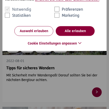
Notwendig
Präferenzen
Statistiken
Marketing
Auswahl erlauben
Alle erlauben
Cookie Einstellungen anpassen
#Sport
#Unfall
#Sommer
#Herbst
2022-08-01
Tipps für sicheres Wandern
Mit Sicherheit mehr Wanderspaß! Darauf sollten Sie bei der
nächsten Bergtour achten.