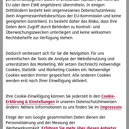
der gekauft wird, wird ein alter entsorgt.
EU oder dem EWR angehören) übermitteln. In einigen
Flohmarkt-Kiste: Stellen Sie sich eine Kiste bereit (z. B.
Drittländern besteht kein angemessenes Datenschutzniveau
im Keller), in der Sie immer alle Dinge hineingeben, die
(kein Angemessenheitsbeschluss der EU-Kommission und keine
Ihnen während des Jahres unterkommen und Sie nicht
geeigneten Garantien). Es besteht daher das Risiko, dass Ihre
Daten dem Zugriff durch Behörden zu Kontroll- und
sicher sind, ob Sie sie noch brauchen.
Überwachungszwecken unterliegen und keine wirksamen
Rechtsbehelfe zur Verfügung stehen.
Eine große Hilfe beim Ausmisten sind oft Freunde als
unabhängige Entscheidungshilfe. Ist das Chaos beseitigt,
wieder Platz gewonnen und Ordnung geschaffen, gönnen
Dadurch verbessert sich für Sie die Navigation. Für uns
Sie sich eine Belohnung!
vereinfachen die Tools die Analyse der Websitenutzung und
unterstützen das Marketing. Wir setzen (technisch) notwendige
Cookies, Statistik- und Marketing-Cookies ein. Notwendige
Cookies werden immer gespeichert. Alle anderen Cookies
werden erst nach Ihrer Einwilligung aktiviert.
#Wohnung
#Haus
Teilen
Ihre Cookie-Einwilligung können Sie jederzeit in den
Cookie-
Erklärung & Einstellungen
in unseren Datenschutzhinweisen
ändern. Nähere Informationen zu uns finden Sie im
Impressum
.
Einige der von Google gesammelten Daten dienen der
Das könnte Sie auch interessieren
Personalisierung und der Messung der
Werbewirksamkeit.
Erfahren Sie mehr über diesen Anbieter.