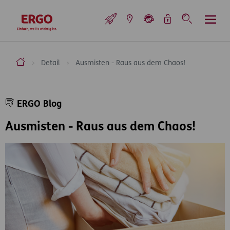
Inhaltsbereich (Access Key: 0)
Hauptnavigation (Access Key: 1)
Top-Navigation (Access Key: 2)
Inhaltsübersicht (Access Key: 3)
Footer-Links (Access Key: 4)
Top-Navigation
zur Startseite
ERGO Versicherung Aktiengesellschaft
Detail
Ausmisten - Raus aus dem Chaos!
Inhaltsbereich
ERGO Blog
Ausmisten - Raus aus dem Chaos!