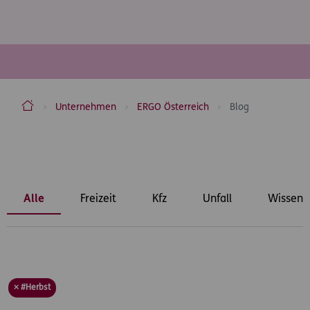
ERGO Versicherung Aktiengesellschaft
Unternehmen
ERGO Österreich
Blog
Inhaltsbereich
Alle
Freizeit
Kfz
Unfall
Wissens
× #Herbst