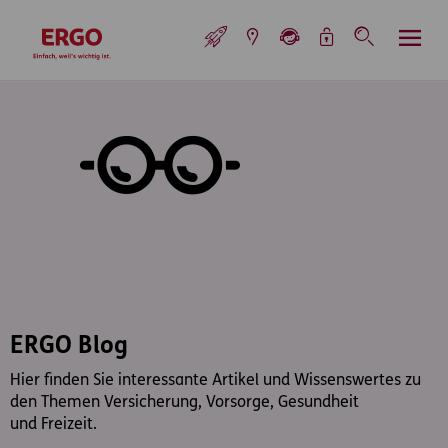
Inhaltsbereich (Access Key: 0)
Hauptnavigation (Access Key: 1)
Top-Navigation (Access Key: 2)
Inhaltsübersicht (Access Key: 3)
Footer-Links (Access Key: 4)
Top-Navigation
zur Startseite
ERGO Blog
Hier finden Sie interessante Artikel und Wissenswertes zu
den Themen Versicherung, Vorsorge, Gesundheit
und Freizeit.