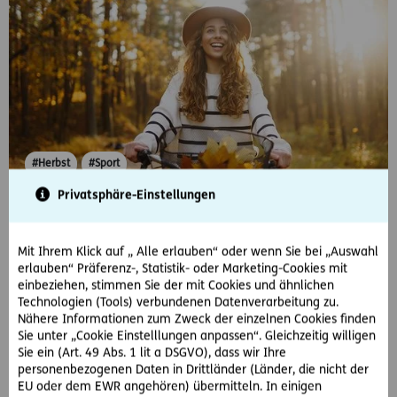
#Herbst
#Sport
Privatsphäre-Einstellungen
2024-09-25
Freizeitaktivitäten im Herbst
Mit Ihrem Klick auf „ Alle erlauben“ oder wenn Sie bei „Auswahl
Die Tage werden kürzer, der Alltag bunter – der Herbst ist da!
erlauben“ Präferenz-, Statistik- oder Marketing-Cookies mit
Das sind unsere liebsten Aktivitäten für Drinnen und Draußen.
einbeziehen, stimmen Sie der mit Cookies und ähnlichen
Technologien (Tools) verbundenen Datenverarbeitung zu.
Nähere Informationen zum Zweck der einzelnen Cookies finden
Sie unter „Cookie Einstelllungen anpassen“. Gleichzeitig willigen
Sie ein (Art. 49 Abs. 1 lit a DSGVO), dass wir Ihre
personenbezogenen Daten in Drittländer (Länder, die nicht der
EU oder dem EWR angehören) übermitteln. In einigen