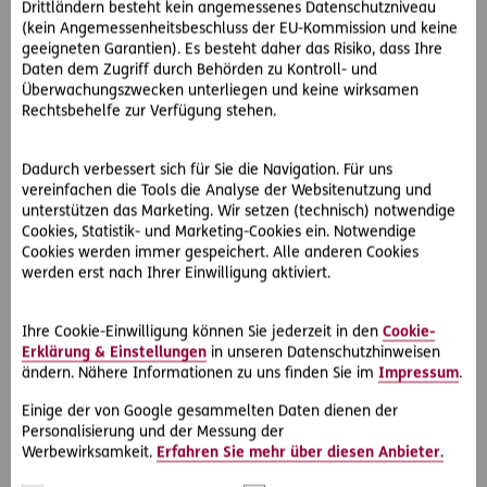
Drittländern besteht kein angemessenes Datenschutzniveau
(kein Angemessenheitsbeschluss der EU-Kommission und keine
geeigneten Garantien). Es besteht daher das Risiko, dass Ihre
Daten dem Zugriff durch Behörden zu Kontroll- und
Überwachungszwecken unterliegen und keine wirksamen
Rechtsbehelfe zur Verfügung stehen.
Dadurch verbessert sich für Sie die Navigation. Für uns
#Sport
#Frühling
#Sommer
#Herbst
vereinfachen die Tools die Analyse der Websitenutzung und
unterstützen das Marketing. Wir setzen (technisch) notwendige
2024-09-11
Cookies, Statistik- und Marketing-Cookies ein. Notwendige
Cookies werden immer gespeichert. Alle anderen Cookies
Die schönsten Wanderungen in Österreich
werden erst nach Ihrer Einwilligung aktiviert.
Ob anspruchsvolle Bergtour oder gemütliche Wanderung –
Österreichs Berge bieten für jeden eine passende
Ihre Cookie-Einwilligung können Sie jederzeit in den
Cookie-
Wanderroute. Hier finden Sie 5 Tipps für…
Erklärung & Einstellungen
in unseren Datenschutzhinweisen
ändern. Nähere Informationen zu uns finden Sie im
Impressum
.
Einige der von Google gesammelten Daten dienen der
Personalisierung und der Messung der
Werbewirksamkeit.
Erfahren Sie mehr über diesen Anbieter.