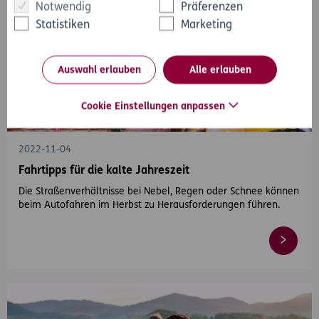
Notwendig
Präferenzen
Statistiken
Marketing
Auswahl erlauben
Alle erlauben
Cookie Einstellungen anpassen
#Auto
#Herbst
2022-11-04
Fahrtipps für die kalte Jahreszeit
Die Straßenverhältnisse bei Nebel, Regen oder Schnee können
beim Autofahren im Herbst zu Herausforderungen führen.