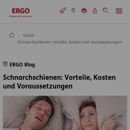
Inhaltsbereich (Access Key: 0)
Hauptnavigation (Access Key: 1)
Top-Navigation (Access Key: 2)
Inhaltsübersicht (Access Key: 3)
Footer-Links (Access Key: 4)
Top-Navigation
zur Startseite
ERGO Versicherung Aktiengesellschaft
Detail
Schnarchschienen: Vorteile, Kosten und Voraussetzungen
Inhaltsbereich
ERGO Blog
Schnarchschienen: Vorteile, Kosten
und Voraussetzungen