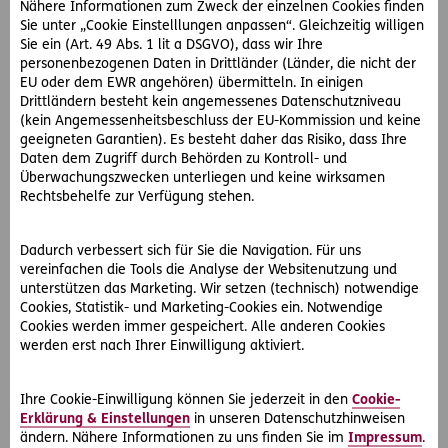
Nähere Informationen zum Zweck der einzelnen Cookies finden
Schnarchschiene ab dem ersten Mal wirklich gern. Doch
Sie unter „Cookie Einstelllungen anpassen“. Gleichzeitig willigen
das ändert sich. Geben Sie sich daher Zeit.
Sie ein (Art. 49 Abs. 1 lit a DSGVO), dass wir Ihre
Tragen Sie die Schnarchschienen in den ersten Tagen
personenbezogenen Daten in Drittländer (Länder, die nicht der
beispielsweise beim Fernsehen. Das lenkt ab und Sie
EU oder dem EWR angehören) übermitteln. In einigen
Drittländern besteht kein angemessenes Datenschutzniveau
denken nicht permanent an das Gefühl im Mund.
(kein Angemessenheitsbeschluss der EU-Kommission und keine
In den ersten Tagen reicht eine Anwendungsdauer von
geeigneten Garantien). Es besteht daher das Risiko, dass Ihre
15 bis 20 Minuten aus.
Daten dem Zugriff durch Behörden zu Kontroll- und
Steigern Sie die Anwendungszeit täglich um einige
Überwachungszwecken unterliegen und keine wirksamen
Rechtsbehelfe zur Verfügung stehen.
Minuten. Ideal sind 10-Minuten-Schritte.
Setzen Sie die Schnarchschienen erst dann in der Nacht
ein, wenn Sie diese ohne Einschränkungen eine Stunde
Dadurch verbessert sich für Sie die Navigation. Für uns
vereinfachen die Tools die Analyse der Websitenutzung und
lang tragen können.
unterstützen das Marketing. Wir setzen (technisch) notwendige
Überfordern Sie Ihren Körper nicht. Starten Sie bei den
Cookies, Statistik- und Marketing-Cookies ein. Notwendige
Schnarchschienen mit dem längsten Bändchen.
Cookies werden immer gespeichert. Alle anderen Cookies
Passen Sie das Bändchen schrittweise Ihrem
werden erst nach Ihrer Einwilligung aktiviert.
Schnarchen an. Ist es weiterhin ausgeprägt, kürzen Sie
das Bändchen.
Ihre Cookie-Einwilligung können Sie jederzeit in den
Cookie-
Erklärung & Einstellungen
in unseren Datenschutzhinweisen
Haltbarkeit und Reinigung der Schiene
ändern. Nähere Informationen zu uns finden Sie im
Impressum
.