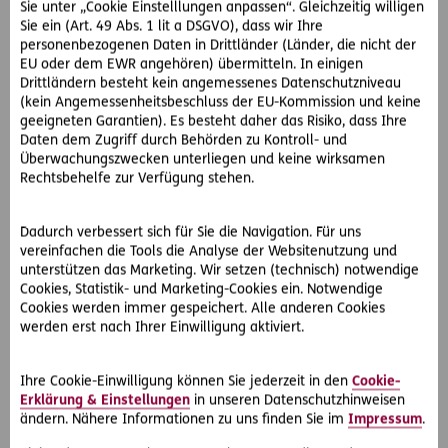
Salbei:
Wirkt desinfizierend und
Sie unter „Cookie Einstelllungen anpassen“. Gleichzeitig willigen
Sie ein (Art. 49 Abs. 1 lit a DSGVO), dass wir Ihre
entzündungshemmend. Zerkauen Sie dafür einfach
personenbezogenen Daten in Drittländer (Länder, die nicht der
regelmäßig ein paar Salbeiblätter.
EU oder dem EWR angehören) übermitteln. In einigen
Bananenschale:
Reiben Sie Ihre Zähne mit der
Drittländern besteht kein angemessenes Datenschutzniveau
Innenseite einer Bananenschale ab, das soll die
(kein Angemessenheitsbeschluss der EU-Kommission und keine
geeigneten Garantien). Es besteht daher das Risiko, dass Ihre
Zähne etwas aufhellen. Verwenden Sie dazu Bio-
Daten dem Zugriff durch Behörden zu Kontroll- und
Bananen, um Pestizide auf der Bananenschale zu
Überwachungszwecken unterliegen und keine wirksamen
vermeiden.
Rechtsbehelfe zur Verfügung stehen.
Ölziehen:
Nehmen Sie dafür einen Schluck Öl (z. B.
natives Kokosöl oder kaltgepresstes Sesamöl) in den
Dadurch verbessert sich für Sie die Navigation. Für uns
Mund und ziehen Sie es einige Minuten lang durch
vereinfachen die Tools die Analyse der Websitenutzung und
die Zahnzwischenräume. Danach spucken Sie das Öl
unterstützen das Marketing. Wir setzen (technisch) notwendige
Cookies, Statistik- und Marketing-Cookies ein. Notwendige
wieder aus.
Cookies werden immer gespeichert. Alle anderen Cookies
Zuckerfreien Kaugummi kauen & ausreichend
werden erst nach Ihrer Einwilligung aktiviert.
Wasser trinken:
Beides regt den Speichelfluss an,
wodurch sich Essensreste und Bakterien gar nicht
Ihre Cookie-Einwilligung können Sie jederzeit in den
Cookie-
erst absetzen können.
Erklärung & Einstellungen
in unseren Datenschutzhinweisen
ändern. Nähere Informationen zu uns finden Sie im
Impressum
.
Gelbe Zähne: So beugen Sie