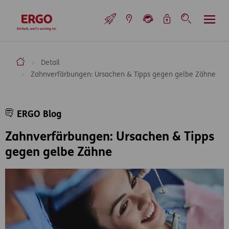
Inhaltsbereich (Access Key: 0)
Hauptnavigation (Access Key: 1)
Top-Navigation (Access Key: 2)
Inhaltsübersicht (Access Key: 3)
Footer-Links (Access Key: 4)
Top-Navigation
zur Startseite
ERGO Versicherung Aktiengesellschaft
Detail
Zahnverfärbungen: Ursachen & Tipps gegen gelbe Zähne
Inhaltsbereich
ERGO Blog
Zahnverfärbungen: Ursachen & Tipps
gegen gelbe Zähne