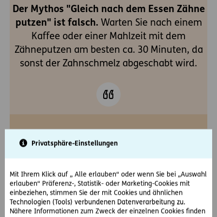
Der Mythos "Gleich nach dem Essen Zähne
putzen" ist falsch.
Warten Sie nach einem
Kaffee oder einer Mahlzeit mit dem
Zähneputzen am besten ca. 30 Minuten, da
sonst der Zahnschmelz abgeschabt wird.
Privatsphäre-Einstellungen
Hausmittel gegen
Zahnverfärbungen
Mit Ihrem Klick auf „ Alle erlauben“ oder wenn Sie bei „Auswahl
erlauben“ Präferenz-, Statistik- oder Marketing-Cookies mit
Wenn Sie nicht gleich zum Zahnarzt gehen möchten,
einbeziehen, stimmen Sie der mit Cookies und ähnlichen
gibt es ein paar Hausmittel gegen Zahnverfärbungen:
Technologien (Tools) verbundenen Datenverarbeitung zu.
Nähere Informationen zum Zweck der einzelnen Cookies finden