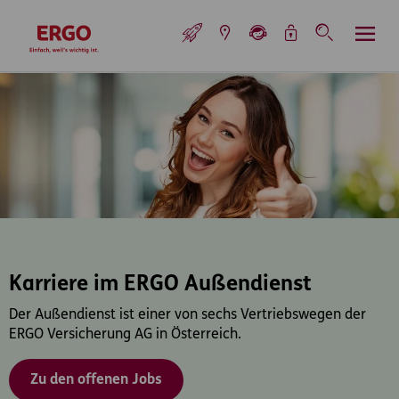
Inhaltsbereich (Access Key: 0)
Hauptnavigation (Access Key: 1)
Top-Navigation (Access Key: 2)
Inhaltsübersicht (Access Key: 3)
Footer-Links (Access Key: 4)
Top-Navigation
zur Startseite
Karriere im ERGO Außendienst
Der Außendienst ist einer von sechs Vertriebswegen der
ERGO Versicherung AG in Österreich.
Zu den offenen Jobs