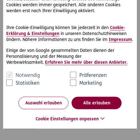
Cookies werden immer gespeichert. Alle anderen Cookies
werden erst nach Ihrer Einwilligung aktiviert.
Versicherungsberater (m/w/d) im Außendienst
Rechtsschutz in der Region Wien
Ihre Cookie-Einwilligung können Sie jederzeit in den
Cookie-
Erklärung & Einstellungen
in unseren Datenschutzhinweisen
Wien
Vollzeit
ändern. Nähere Informationen zu uns finden Sie im
Impressum
.
Mehr erfahren
Einige der von Google gesammelten Daten dienen der
Personalisierung und der Messung der
Werbewirksamkeit.
Erfahren Sie mehr über diesen Anbieter.
Notwendig
Präferenzen
Versicherungsberater (m/w/d) im Außendienst
Statistiken
Marketing
Rechtsschutz in Kärnten und Osttirol
Auswahl erlauben
Alle erlauben
Kärnten
Vollzeit
Mehr erfahren
Cookie Einstellungen anpassen