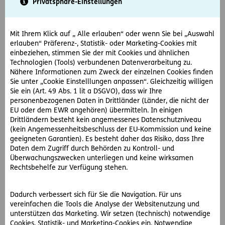
Privatsphäre-Einstellungen
Mit Ihrem Klick auf „ Alle erlauben“ oder wenn Sie bei „Auswahl
Gebietsleiter Außendienst (m/w/d) in der Region
erlauben“ Präferenz-, Statistik- oder Marketing-Cookies mit
Steiermark
einbeziehen, stimmen Sie der mit Cookies und ähnlichen
Technologien (Tools) verbundenen Datenverarbeitung zu.
Nähere Informationen zum Zweck der einzelnen Cookies finden
Steiermark
Vollzeit
Sie unter „Cookie Einstelllungen anpassen“. Gleichzeitig willigen
Sie ein (Art. 49 Abs. 1 lit a DSGVO), dass wir Ihre
Mehr erfahren
personenbezogenen Daten in Drittländer (Länder, die nicht der
EU oder dem EWR angehören) übermitteln. In einigen
Drittländern besteht kein angemessenes Datenschutzniveau
(kein Angemessenheitsbeschluss der EU-Kommission und keine
geeigneten Garantien). Es besteht daher das Risiko, dass Ihre
Versicherungsberater (m/w/d) im Außendienst
Daten dem Zugriff durch Behörden zu Kontroll- und
Überwachungszwecken unterliegen und keine wirksamen
Rechtsbehelfe zur Verfügung stehen.
Österreichweit
Vollzeit
Dadurch verbessert sich für Sie die Navigation. Für uns
Mehr erfahren
vereinfachen die Tools die Analyse der Websitenutzung und
unterstützen das Marketing. Wir setzen (technisch) notwendige
Cookies, Statistik- und Marketing-Cookies ein. Notwendige