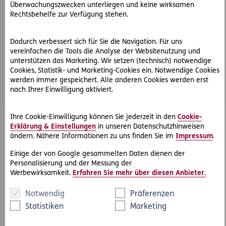
E-Mail Adresse
Überwachungszwecken unterliegen und keine wirksamen
andreas.taborsky@ergo-versicherung.at
Rechtsbehelfe zur Verfügung stehen.
Telefon
+43 676 883273321
Dadurch verbessert sich für Sie die Navigation. Für uns
vereinfachen die Tools die Analyse der Websitenutzung und
unterstützen das Marketing. Wir setzen (technisch) notwendige
Zur Beraterseite
Cookies, Statistik- und Marketing-Cookies ein. Notwendige Cookies
werden immer gespeichert. Alle anderen Cookies werden erst
nach Ihrer Einwilligung aktiviert.
Ihre Cookie-Einwilligung können Sie jederzeit in den
Cookie-
Erklärung & Einstellungen
in unseren Datenschutzhinweisen
ändern. Nähere Informationen zu uns finden Sie im
Impressum
.
Einige der von Google gesammelten Daten dienen der
Personalisierung und der Messung der
Werbewirksamkeit.
Erfahren Sie mehr über diesen Anbieter.
Notwendig
Präferenzen
ERGO Versicherung AG Andreas Walcha
Statistiken
Marketing
E-Mail Adresse
andreas.walcha@ergo-versicherung.at