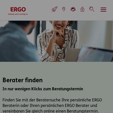
Inhaltsbereich (Access Key: 0)
Hauptnavigation (Access Key: 1)
Top-Navigation (Access Key: 2)
Inhaltsübersicht (Access Key: 3)
Footer-Links (Access Key: 4)
Top-Navigation
zur Startseite
Berater finden
In nur wenigen Klicks zum Beratungstermin
Finden Sie mit der Beratersuche Ihre persönliche ERGO
Beraterin oder Ihren persönlichen ERGO Berater und
vereinbaren Sie gleich online einen Beratungstermin.