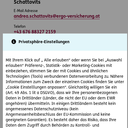
Schattovits
E-Mail Adresse
andrea.schattovits@ergo-versicherung.at
Telefon
+43 676 88327 2159
Privatsphäre-Einstellungen
Zur Beraterseite
Mit Ihrem Klick auf „ Alle erlauben“ oder wenn Sie bei „Auswahl
erlauben“ Präferenz-, Statistik- oder Marketing-Cookies mit
einbeziehen, stimmen Sie der mit Cookies und ähnlichen
Technologien (Tools) verbundenen Datenverarbeitung zu. Nähere
Informationen zum Zweck der einzelnen Cookies finden Sie unter
„Cookie Einstelllungen anpassen“. Gleichzeitig willigen Sie ein
(Art. 49 Abs. 1 lit a DSGVO), dass wir Ihre personenbezogenen
Daten in Drittländer (Länder, die nicht der EU oder dem EWR
angehören) übermitteln. In einigen Drittländern besteht kein
angemessenes Datenschutzniveau (kein
Angemessenheitsbeschluss der EU-Kommission und keine
ERGO Versicherung AG Andreas Taborsky
geeigneten Garantien). Es besteht daher das Risiko, dass Ihre
Daten dem Zugriff durch Behörden zu Kontroll- und