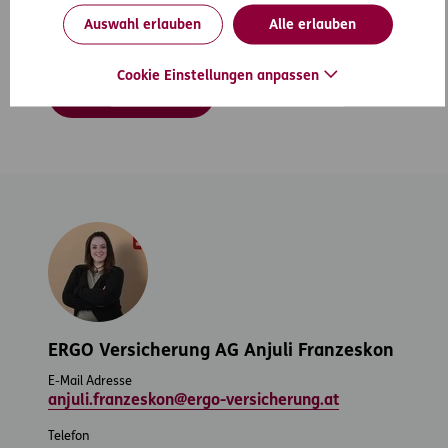
Auswahl erlauben
Alle erlauben
Telefon
+43 664 887 11 616
Cookie Einstellungen anpassen
Zur Beraterseite
ERGO Versicherung AG Anjuli Franzeskon
E-Mail Adresse
anjuli.franzeskon@ergo-versicherung.at
Telefon