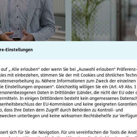
re-Einstellungen
 auf „ Alle erlauben“ oder wenn Sie bei „Auswahl erlauben“ Präferenz-, 
artner
Information fo
ies mit einbeziehen, stimmen Sie der mit Cookies und ähnlichen Techn
tenverarbeitung zu. Nähere Informationen zum Zweck der einzelnen 
ie Einstelllungen anpassen“. Gleichzeitig willigen Sie ein (Art. 49 Abs. 1
er of ERGO? Here you will find
You are already a business pa
personenbezogenen Daten in Drittländer (Länder, die nicht der EU ode
important information regard
rmitteln. In einigen Drittländern besteht kein angemessenes Datensc
enheitsbeschluss der EU-Kommission und keine geeigneten Garantien)
Read more
ko, dass Ihre Daten dem Zugriff durch Behörden zu Kontroll- und
wecken unterliegen und keine wirksamen Rechtsbehelfe zur Verfügun
ert sich für Sie die Navigation. Für uns vereinfachen die Tools die Ana