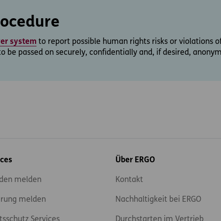
rocedure
wer system
to report possible human rights risks or violations o
to be passed on securely, confidentially and, if desired, anony
ices
Über ERGO
den melden
Kontakt
rung melden
Nachhaltigkeit bei ERGO
tsschutz Services
Durchstarten im Vertrieb