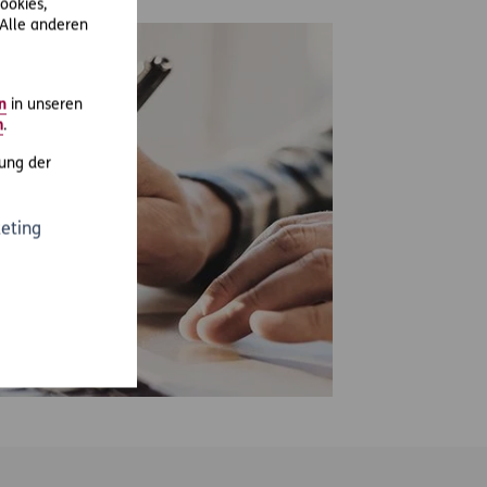
ookies,
 Alle anderen
n
in unseren
m
.
ung der
eting