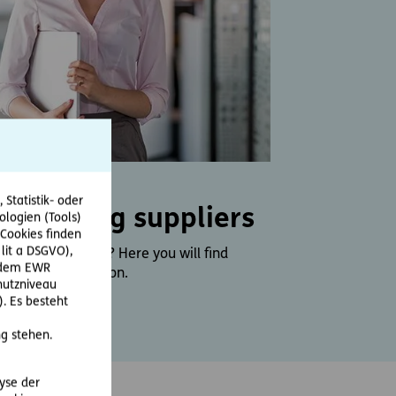
Statistik- oder
r existing suppliers
ologien (Tools)
Cookies finden
 lit a DSGVO),
rtner of the ERGO? Here you will find
r dem EWR
ing the cooperation.
hutzniveau
. Es besteht
g stehen.
lyse der