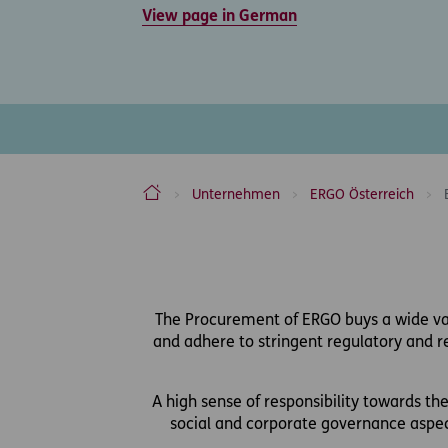
View page in German
ERGO Versicherung Aktiengesellschaft
Unternehmen
ERGO Österreich
Inhaltsbereich
The Procurement of ERGO buys a wide vari
and adhere to stringent regulatory and re
A high sense of responsibility towards t
social and corporate governance aspec