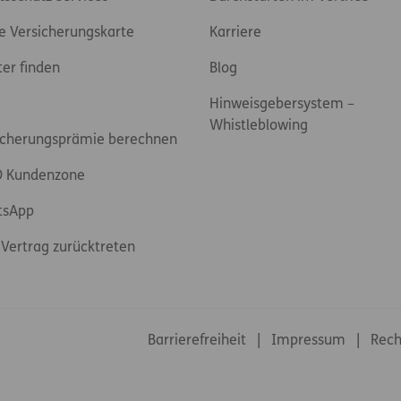
e Versicherungskarte
Karriere
ter finden
Blog
Hinweisgebersystem –
Whistleblowing
icherungsprämie berechnen
 Kundenzone
tsApp
Vertrag zurücktreten
Footer-Links
Barrierefreiheit
Impressum
Rech