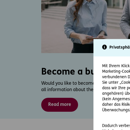
Privatsphä
Mit Ihrem Klick
Become a business p
Marketing-Cook
verbundenen Da
Sie unter „Cook
Would you like to become a business partn
dass wir Ihre 
all information about the process.
angehören) übe
(kein Angemess
Read more
daher das Risi
Überwachungsz
Dadurch verbess