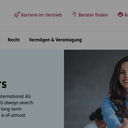
Top-Navigation
Karriere im Vertrieb
Berater finden
K
Recht
Vermögen & Veranlagung
rs
ternational AG
O) always search
a long-term
 is of utmost