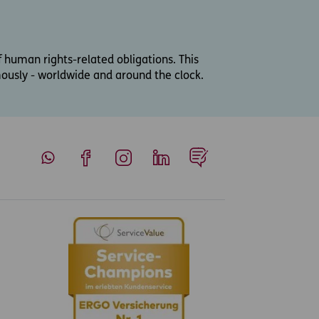
f human rights-related obligations. This
mously - worldwide and around the clock.
Whatsapp
Facebook
Instagram
LinkedIn
Blog