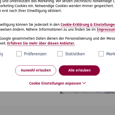
 und unterstützen das Marketing. Wir setzen (technisch) notwendige C
 Marketing-Cookies ein. Notwendige Cookies werden immer gespeichert.
erst nach Ihrer Einwilligung aktiviert.
willigung können Sie jederzeit in den
Cookie-Erklärung & Einstellunge
orm
weisen ändern. Nähere Informationen zu uns finden Sie im
Impressu
s with Coupa, a cloud-based
 Google gesammelten Daten dienen der Personalisierung und der Mess
All purchasing processes are
eit.
Erfahren Sie mehr über diesen Anbieter.
The usage of Coupa is free of
ig
Präferenzen
Statistiken
Mark
Auswahl erlauben
Alle erlauben
Cookie Einstellungen anpassen