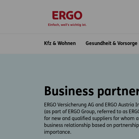
Inhaltsbereich (Access Key: 0)
Hauptnavigation (Access Key: 1)
Top-Navigation (Access Key: 2)
Inhaltsübersicht (Access Key: 3)
Footer-Links (Access Key: 4)
zur Startseite
Hauptnavigation
Kfz & Wohnen
Gesundheit & Vorsorge
Business partne
ERGO Versicherung AG and ERGO Austria In
(as part of ERGO Group, referred to as ERG
for new and qualified suppliers for whom 
business relationship based on partnership
importance.