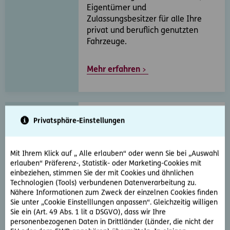
Eigentümer und
Zulassungsbesitzer für alle Ihre
privat und beruflich genutzten
Fahrzeuge.
Mehr erfahren
Privatsphäre-Einstellungen
Straf-Rechtsschutz
Verteidigung im Strafverfahren vor
Gerichten und
Mit Ihrem Klick auf „ Alle erlauben“ oder wenn Sie bei „Auswahl
Verwaltungsbehörden wegen
erlauben“ Präferenz-, Statistik- oder Marketing-Cookies mit
einbeziehen, stimmen Sie der mit Cookies und ähnlichen
fahrlässiger Straftaten und bei
Technologien (Tools) verbundenen Datenverarbeitung zu.
Freispruch oder Einstellung des
Nähere Informationen zum Zweck der einzelnen Cookies finden
Verfahrens wegen eines
Sie unter „Cookie Einstelllungen anpassen“. Gleichzeitig willigen
Vorsatzdeliktes.
Sie ein (Art. 49 Abs. 1 lit a DSGVO), dass wir Ihre
personenbezogenen Daten in Drittländer (Länder, die nicht der