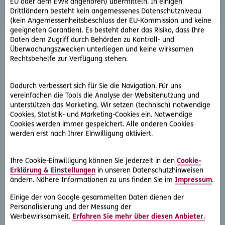
EU oder dem EWR angehören) übermitteln. In einigen
Mehr erfahren
Drittländern besteht kein angemessenes Datenschutzniveau
(kein Angemessenheitsbeschluss der EU-Kommission und keine
geeigneten Garantien). Es besteht daher das Risiko, dass Ihre
Daten dem Zugriff durch Behörden zu Kontroll- und
Überwachungszwecken unterliegen und keine wirksamen
Rechtsbehelfe zur Verfügung stehen.
Weitere Leistungen
Dadurch verbessert sich für Sie die Navigation. Für uns
vereinfachen die Tools die Analyse der Websitenutzung und
unterstützen das Marketing. Wir setzen (technisch) notwendige
Arbeitsgerichts-Rechtsschutz
Cookies, Statistik- und Marketing-Cookies ein. Notwendige
Cookies werden immer gespeichert. Alle anderen Cookies
werden erst nach Ihrer Einwilligung aktiviert.
Beratungs-Rechtsschutz
Ihre Cookie-Einwilligung können Sie jederzeit in den
Cookie-
Erklärung & Einstellungen
in unseren Datenschutzhinweisen
ändern. Nähere Informationen zu uns finden Sie im
Impressum
.
Daten-Rechtsschutz
Einige der von Google gesammelten Daten dienen der
Personalisierung und der Messung der
Werbewirksamkeit.
Erfahren Sie mehr über diesen Anbieter.
Exekutionspaket