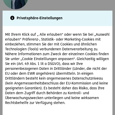
Akad.Vers.-Kfm Erath Versicherungsagentur KG Christian
Privatsphäre-Einstellungen
Erath
christian.erath@agentur.ergo-versicherung.at
+43 676 837448056
Mit Ihrem Klick auf „ Alle erlauben“ oder wenn Sie bei „Auswahl
erlauben“ Präferenz-, Statistik- oder Marketing-Cookies mit
Kontakt download
einbeziehen, stimmen Sie der mit Cookies und ähnlichen
Technologien (Tools) verbundenen Datenverarbeitung zu.
Nähere Informationen zum Zweck der einzelnen Cookies finden
Sie unter „Cookie Einstelllungen anpassen“. Gleichzeitig willigen
Sie ein (Art. 49 Abs. 1 lit a DSGVO), dass wir Ihre
personenbezogenen Daten in Drittländer (Länder, die nicht der
EU oder dem EWR angehören) übermitteln. In einigen
Drittländern besteht kein angemessenes Datenschutzniveau
(kein Angemessenheitsbeschluss der EU-Kommission und keine
Welches Produkt interessiert Sie?
geeigneten Garantien). Es besteht daher das Risiko, dass Ihre
Daten dem Zugriff durch Behörden zu Kontroll- und
Überwachungszwecken unterliegen und keine wirksamen
Rechtsbehelfe zur Verfügung stehen.
Wählen Sie bis zu 3 Produkte