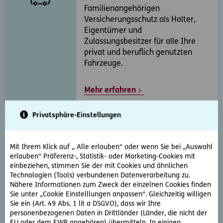
Familienangehörigen
Versicherungsschutz als Halter,
Eigentümer und
Zulassungsbesitzer für alle Ihre
privat und beruflich genutzten
Fahrzeuge.
Mehr erfahren
Privatsphäre-Einstellungen
Straf-Rechtsschutz
Mit Ihrem Klick auf „ Alle erlauben“ oder wenn Sie bei „Auswahl
erlauben“ Präferenz-, Statistik- oder Marketing-Cookies mit
Verteidigung im Strafverfahren vor
einbeziehen, stimmen Sie der mit Cookies und ähnlichen
Gerichten und
Technologien (Tools) verbundenen Datenverarbeitung zu.
Verwaltungsbehörden wegen
Nähere Informationen zum Zweck der einzelnen Cookies finden
fahrlässiger Straftaten und bei
Sie unter „Cookie Einstelllungen anpassen“. Gleichzeitig willigen
Freispruch oder Einstellung des
Sie ein (Art. 49 Abs. 1 lit a DSGVO), dass wir Ihre
Verfahrens wegen eines
personenbezogenen Daten in Drittländer (Länder, die nicht der
EU oder dem EWR angehören) übermitteln. In einigen