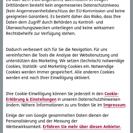
Vorsatzdeliktes.
Drittländern besteht kein angemessenes Datenschutzniveau
(kein Angemessenheitsbeschluss der EU-Kommission und keine
Mehr erfahren
geeigneten Garantien). Es besteht daher das Risiko, dass Ihre
Daten dem Zugriff durch Behörden zu Kontroll- und
Überwachungszwecken unterliegen und keine wirksamen
Rechtsbehelfe zur Verfügung stehen.
Dadurch verbessert sich für Sie die Navigation. Für uns
vereinfachen die Tools die Analyse der Websitenutzung und
Weitere Leistungen
unterstützen das Marketing. Wir setzen (technisch) notwendige
Cookies, Statistik- und Marketing-Cookies ein. Notwendige
Cookies werden immer gespeichert. Alle anderen Cookies
Arbeitsgerichts-Rechtsschutz
werden erst nach Ihrer Einwilligung aktiviert.
Ihre Cookie-Einwilligung können Sie jederzeit in den
Cookie-
Beratungs-Rechtsschutz
Erklärung & Einstellungen
in unseren Datenschutzhinweisen
ändern. Nähere Informationen zu uns finden Sie im
Impressum
.
Einige der von Google gesammelten Daten dienen der
Daten-Rechtsschutz
Personalisierung und der Messung der
Werbewirksamkeit.
Erfahren Sie mehr über diesen Anbieter.