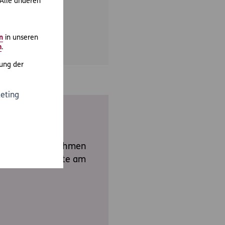
 Alle anderen
n
in unseren
m
.
ung der
eting
rste-Hilfe-Maßnahmen
 die Einsatzkräfte am