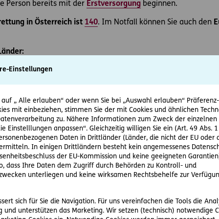
re Person bereits mit der
Erstversorgung
beginnen.
ettung in Österreich ist
140
. Im Notfall können Sie auch den
E
Länder:
re-Einstellungen
 auf „ Alle erlauben“ oder wenn Sie bei „Auswahl erlauben“ Präferenz-, 
ies mit einbeziehen, stimmen Sie der mit Cookies und ähnlichen Techn
tenverarbeitung zu. Nähere Informationen zum Zweck der einzelnen 
ie Einstelllungen anpassen“. Gleichzeitig willigen Sie ein (Art. 49 Abs. 1
personenbezogenen Daten in Drittländer (Länder, die nicht der EU ode
rmitteln. In einigen Drittländern besteht kein angemessenes Datensc
enheitsbeschluss der EU-Kommission und keine geeigneten Garantien)
gen für das Gespräch mit dem Notruf
ko, dass Ihre Daten dem Zugriff durch Behörden zu Kontroll- und
wecken unterliegen und keine wirksamen Rechtsbehelfe zur Verfügun
 während des Telefonats mit dem Notruf ruhig zu bleiben und ha
ragen
:
ert sich für Sie die Navigation. Für uns vereinfachen die Tools die Ana
 Unfall passiert?
 und unterstützen das Marketing. Wir setzen (technisch) notwendige C
ssiert?