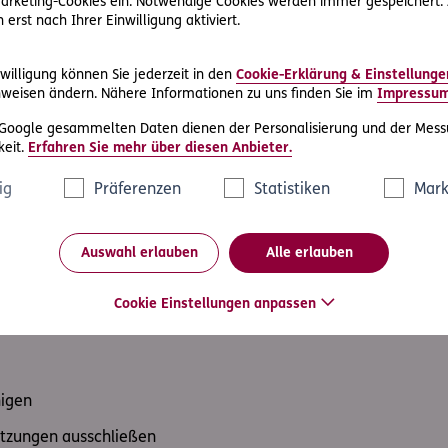
 Marketing-Cookies ein. Notwendige Cookies werden immer gespeichert.
erst nach Ihrer Einwilligung aktiviert.
Personen sind verletzt?
rletzungen können Sie erkennen?
Sie und wie heißen Sie?
willigung können Sie jederzeit in den
Cookie-Erklärung & Einstellunge
weisen ändern. Nähere Informationen zu uns finden Sie im
Impressu
 Google gesammelten Daten dienen der Personalisierung und der Mess
eit.
Erfahren Sie mehr über diesen Anbieter.
ig
Präferenzen
Statistiken
Mark
Auswahl erlauben
Alle erlauben
iunfall - das ist zu tun
setzt wird, kann eine andere Person bereits mit den E
Cookie Einstellungen anpassen
te Person so schnell wie möglich zu helfen- noch bevor
higen
tzungen ausschließen