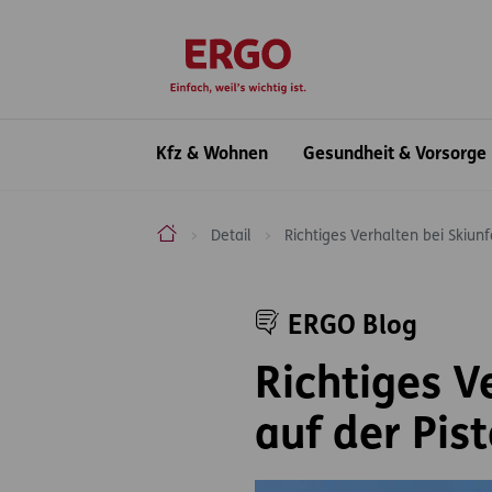
Inhaltsbereich (Access Key: 0)
Hauptnavigation (Access Key: 1)
Top-Navigation (Access Key: 2)
Inhaltsübersicht (Access Key: 3)
Footer-Links (Access Key: 4)
zur Startseite
Hauptnavigation
Kfz & Wohnen
Gesundheit & Vorsorge
ERGO Versicherung Aktiengesellschaft
Detail
Richtiges Verhalten bei Skiunfa
Inhaltsbereich
ERGO Blog
Richtiges Ve
auf der Pist