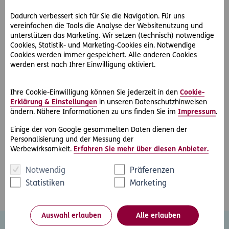
2024-04-17
Dadurch verbessert sich für Sie die Navigation. Für uns
vereinfachen die Tools die Analyse der Websitenutzung und
ERGO Österreich veranstaltete die ersten Digital
unterstützen das Marketing. Wir setzen (technisch) notwendige
Transformation Days in Wien
Cookies, Statistik- und Marketing-Cookies ein. Notwendige
Cookies werden immer gespeichert. Alle anderen Cookies
ERGO Österreich ließ vom 10. bis 11. April 2024 bei den 1.
werden erst nach Ihrer Einwilligung aktiviert.
Digital Transformation Days seine Mitarbeiter/-innen tief in
den aktuellen Stand der…
Ihre Cookie-Einwilligung können Sie jederzeit in den
Cookie-
Erklärung & Einstellungen
in unseren Datenschutzhinweisen
ändern. Nähere Informationen zu uns finden Sie im
Impressum
.
Einige der von Google gesammelten Daten dienen der
Personalisierung und der Messung der
Werbewirksamkeit.
Erfahren Sie mehr über diesen Anbieter.
1
2
3
4
5
…
7
Zurück
Vorwärt
Notwendig
Präferenzen
Statistiken
Marketing
Auswahl erlauben
Alle erlauben