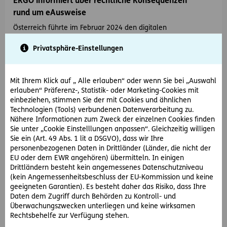
ERGO informiert über rechtliche Konsequenzen
rund um eAusweise
Österreich führte im Februar 2024 den digitalen
Zulassungsschein ein. ERGO informiert über die rechtlichen
Konsequenzen,
Privatsphäre-Einstellungen
wenn der digitale Nachweis…
Mit Ihrem Klick auf „ Alle erlauben“ oder wenn Sie bei „Auswahl
erlauben“ Präferenz-, Statistik- oder Marketing-Cookies mit
einbeziehen, stimmen Sie der mit Cookies und ähnlichen
Technologien (Tools) verbundenen Datenverarbeitung zu.
Nähere Informationen zum Zweck der einzelnen Cookies finden
2024-04-29
Sie unter „Cookie Einstelllungen anpassen“. Gleichzeitig willigen
Sie ein (Art. 49 Abs. 1 lit a DSGVO), dass wir Ihre
Wiener Bauordnungsnovelle 2023/2024
personenbezogenen Daten in Drittländer (Länder, die nicht der
Im Juli 2024 wird die neue Bauordnungsnovelle in Kraft
EU oder dem EWR angehören) übermitteln. In einigen
treten. ERGO informiert über die neuen gesetzlichen
Drittländern besteht kein angemessenes Datenschutzniveau
Regelungen zur Kurzzeitvermietung.
(kein Angemessenheitsbeschluss der EU-Kommission und keine
geeigneten Garantien). Es besteht daher das Risiko, dass Ihre
Daten dem Zugriff durch Behörden zu Kontroll- und
Überwachungszwecken unterliegen und keine wirksamen
Rechtsbehelfe zur Verfügung stehen.