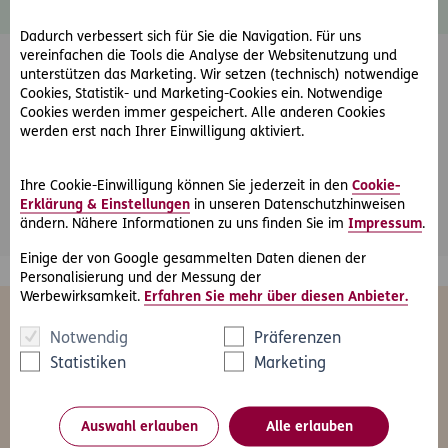
Dadurch verbessert sich für Sie die Navigation. Für uns
vereinfachen die Tools die Analyse der Websitenutzung und
unterstützen das Marketing. Wir setzen (technisch) notwendige
Cookies, Statistik- und Marketing-Cookies ein. Notwendige
Cookies werden immer gespeichert. Alle anderen Cookies
werden erst nach Ihrer Einwilligung aktiviert.
Friendly Captcha
Ihre Cookie-Einwilligung können Sie jederzeit in den
Cookie-
*
Pflichtfeld
Abschicken
Erklärung & Einstellungen
in unseren Datenschutzhinweisen
ändern. Nähere Informationen zu uns finden Sie im
Impressum
.
Einige der von Google gesammelten Daten dienen der
Personalisierung und der Messung der
Werbewirksamkeit.
Erfahren Sie mehr über diesen Anbieter.
Das könnte Sie auch interessieren
Notwendig
Präferenzen
Statistiken
Marketing
Alle
Freizeit
Gesundheit
Kfz
Le
Auswahl erlauben
Alle erlauben