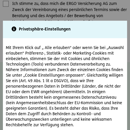
Ich stimme zu, dass mich die ERGO Versicherung AG zum
Zweck der Vereinbarung eines persönlichen Termins sowie der
Beratung und des Angebots / der Bewerbung von
Versicherungsprodukten kontaktieren darf.
*
Privatsphäre-Einstellungen
Ja, ich möchte den E-Mail-Newsletter der ERGO Versicherung
AG erhalten und damit über Produkte und Aktionen des
Unternehmens informiert werden.
Mit Ihrem Klick auf „ Alle erlauben“ oder wenn Sie bei „Auswahl
erlauben“ Präferenz-, Statistik- oder Marketing-Cookies mit
einbeziehen, stimmen Sie der mit Cookies und ähnlichen
Technologien (Tools) verbundenen Datenverarbeitung zu.
Nähere Informationen zum Zweck der einzelnen Cookies finden
Diese Einwilligung kann jederzeit ohne
Sie unter „Cookie Einstelllungen anpassen“. Gleichzeitig willigen
Angabe von Gründen durch Schreiben an
Sie ein (Art. 49 Abs. 1 lit a DSGVO), dass wir Ihre
news@ergo-versicherung.at
widerrufen
personenbezogenen Daten in Drittländer (Länder, die nicht der
werden. Der Widerruf wirkt für zukünftige
EU oder dem EWR angehören) übermitteln. In einigen
Drittländern besteht kein angemessenes Datenschutzniveau
Kontakte. Weiter Informationen zum
(kein Angemessenheitsbeschluss der EU-Kommission und keine
Thema Datenschutz und zu Ihren Rechten
geeigneten Garantien). Es besteht daher das Risiko, dass Ihre
als Betroffene finden Sie im
Daten dem Zugriff durch Behörden zu Kontroll- und
Datenschutzinformationsblatt oder auf der
Überwachungszwecken unterliegen und keine wirksamen
ERGO Website unter:
Rechtliche Hinweise &
Rechtsbehelfe zur Verfügung stehen.
Datenschutz