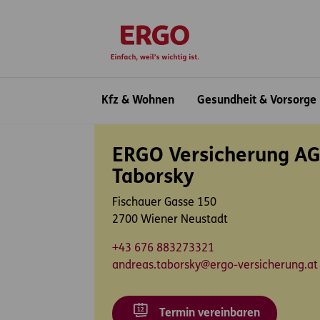
Inhaltsbereich (Access Key: 0)
Hauptnavigation (Access Key: 1)
Top-Navigation (Access Key: 2)
Inhaltsübersicht (Access Key: 3)
Footer-Links (Access Key: 4)
zur Startseite
Hauptnavigation
Kfz & Wohnen
Gesundheit & Vorsorge
Inhaltsbereich
ERGO Versicherung AG
Taborsky
Fischauer Gasse 150
2700 Wiener Neustadt
+43 676 883273321
andreas.taborsky@ergo-versicherung.at
Termin vereinbaren