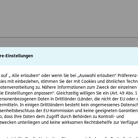
e ERGO Versicherung AG zum Zweck der Vereinbarung eines persönlich
re-Einstellungen
rbung von Versicherungsprodukten kontaktieren darf.
*
ewsletter der ERGO Versicherung AG erhalten und damit über Produkt
 auf „ Alle erlauben“ oder wenn Sie bei „Auswahl erlauben“ Präferenz-, 
ies mit einbeziehen, stimmen Sie der mit Cookies und ähnlichen Techn
tenverarbeitung zu. Nähere Informationen zum Zweck der einzelnen 
ie Einstelllungen anpassen“. Gleichzeitig willigen Sie ein (Art. 49 Abs. 1
personenbezogenen Daten in Drittländer (Länder, die nicht der EU ode
rmitteln. In einigen Drittländern besteht kein angemessenes Datensc
igung kann jederzeit ohne Angabe von Gründen durch Schreibe
enheitsbeschluss der EU-Kommission und keine geeigneten Garantien)
at
widerrufen werden. Der Widerruf wirkt für zukünftige Konta
ko, dass Ihre Daten dem Zugriff durch Behörden zu Kontroll- und
wecken unterliegen und keine wirksamen Rechtsbehelfe zur Verfügun
hutz und zu Ihren Rechten als Betroffene finden Sie im Daten
Website unter:
Rechtliche Hinweise & Datenschutz