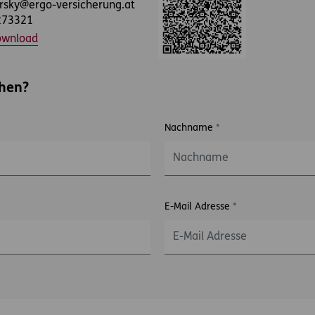
rsky@ergo-versicherung.at
273321
ownload
chen?
Nachname
*
E-Mail Adresse
*