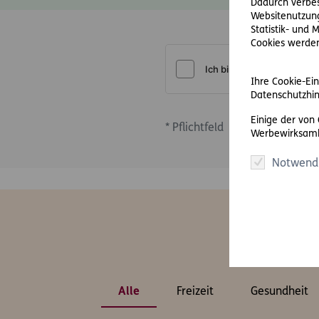
Dadurch verbess
Websitenutzung
Statistik- und
Cookies werden 
Ihre Cookie-Ein
Datenschutzhin
Einige der von
*
Pflichtfeld
Werbewirksamk
Notwend
D
Alle
Freizeit
Gesundheit