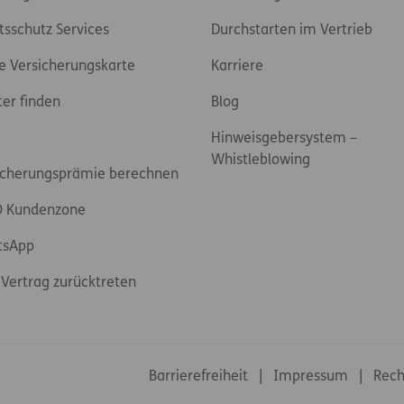
tsschutz Services
Durchstarten im Vertrieb
e Versicherungskarte
Karriere
ter finden
Blog
Hinweisgebersystem –
Whistleblowing
icherungsprämie berechnen
 Kundenzone
tsApp
Vertrag zurücktreten
Footer-Links
Barrierefreiheit
Impressum
Rech