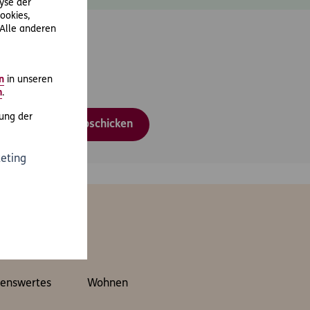
lyse der
ookies,
 Alle anderen
n
in unseren
m
.
ung der
Abschicken
eting
en
enswertes
Wohnen