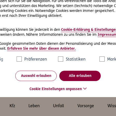
ert sich für Sie die Navigation. Für uns vereinfachen die Tools die Ana
 und unterstützen das Marketing. Wir setzen (technisch) notwendige C
 Marketing-Cookies ein. Notwendige Cookies werden immer gespeichert.
erst nach Ihrer Einwilligung aktiviert.
willigung können Sie jederzeit in den
Cookie-Erklärung & Einstellunge
Friendly Captcha
weisen ändern. Nähere Informationen zu uns finden Sie im
Impressu
 Google gesammelten Daten dienen der Personalisierung und der Mess
eit.
Erfahren Sie mehr über diesen Anbieter.
ig
Präferenzen
Statistiken
Mark
Auswahl erlauben
Alle erlauben
as könnte Sie auch interessier
Cookie Einstellungen anpassen
Kfz
Leben
Unfall
Vorsorge
Wiss