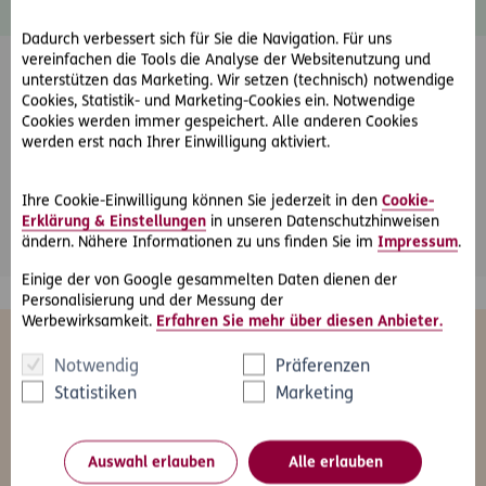
Dadurch verbessert sich für Sie die Navigation. Für uns
vereinfachen die Tools die Analyse der Websitenutzung und
unterstützen das Marketing. Wir setzen (technisch) notwendige
Cookies, Statistik- und Marketing-Cookies ein. Notwendige
Cookies werden immer gespeichert. Alle anderen Cookies
werden erst nach Ihrer Einwilligung aktiviert.
Friendly Captcha
Ihre Cookie-Einwilligung können Sie jederzeit in den
Cookie-
*
Pflichtfeld
Abschicken
Erklärung & Einstellungen
in unseren Datenschutzhinweisen
ändern. Nähere Informationen zu uns finden Sie im
Impressum
.
Einige der von Google gesammelten Daten dienen der
Personalisierung und der Messung der
Werbewirksamkeit.
Erfahren Sie mehr über diesen Anbieter.
Das könnte Sie auch interessieren
Notwendig
Präferenzen
Statistiken
Marketing
Alle
Freizeit
Gesundheit
Kfz
Le
Auswahl erlauben
Alle erlauben