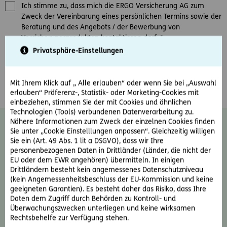
Ich stimme zu, dass mich die ERGO Versicherung AG zum
Zweck der Vereinbarung eines persönlichen Termins sowie der
Beratung und des Angebots / der Bewerbung von
Versicherungsprodukten kontaktieren darf.
*
Privatsphäre-Einstellungen
Ja, ich möchte den E-Mail-Newsletter der ERGO Versicherung
AG erhalten und damit über Produkte und Aktionen des
Unternehmens informiert werden.
Mit Ihrem Klick auf „ Alle erlauben“ oder wenn Sie bei „Auswahl
erlauben“ Präferenz-, Statistik- oder Marketing-Cookies mit
einbeziehen, stimmen Sie der mit Cookies und ähnlichen
Technologien (Tools) verbundenen Datenverarbeitung zu.
Nähere Informationen zum Zweck der einzelnen Cookies finden
Diese Einwilligung kann jederzeit ohne
Sie unter „Cookie Einstelllungen anpassen“. Gleichzeitig willigen
Angabe von Gründen durch Schreiben an
Sie ein (Art. 49 Abs. 1 lit a DSGVO), dass wir Ihre
news@ergo-versicherung.at
widerrufen
personenbezogenen Daten in Drittländer (Länder, die nicht der
werden. Der Widerruf wirkt für zukünftige
EU oder dem EWR angehören) übermitteln. In einigen
Drittländern besteht kein angemessenes Datenschutzniveau
Kontakte. Weiter Informationen zum
(kein Angemessenheitsbeschluss der EU-Kommission und keine
Thema Datenschutz und zu Ihren Rechten
geeigneten Garantien). Es besteht daher das Risiko, dass Ihre
als Betroffene finden Sie im
Daten dem Zugriff durch Behörden zu Kontroll- und
Datenschutzinformationsblatt oder auf der
Überwachungszwecken unterliegen und keine wirksamen
ERGO Website unter:
Rechtliche Hinweise &
Rechtsbehelfe zur Verfügung stehen.
Datenschutz