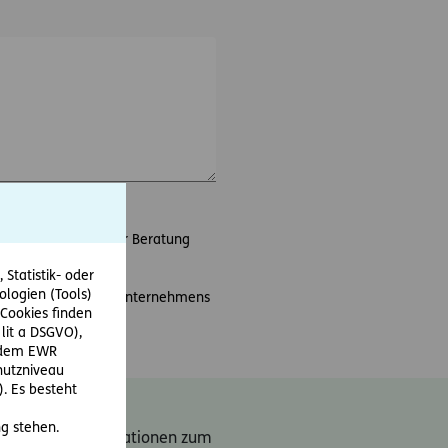
en Termins sowie der Beratung
Statistik- oder
ologien (Tools)
e und Aktionen des Unternehmens
Cookies finden
 lit a DSGVO),
r dem EWR
hutzniveau
. Es besteht
n an
news@ergo-
g stehen.
kte. Weiter Informationen zum