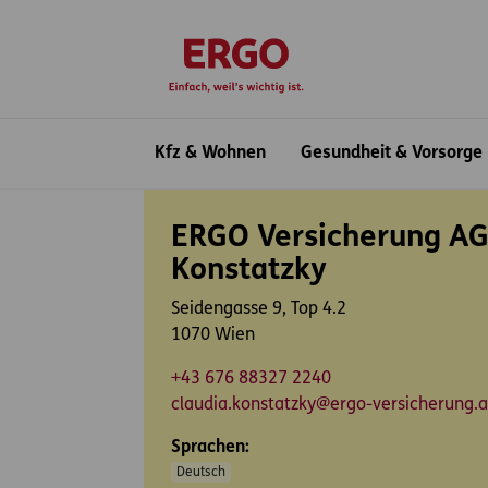
Inhaltsbereich (Access Key: 0)
Hauptnavigation (Access Key: 1)
Top-Navigation (Access Key: 2)
Inhaltsübersicht (Access Key: 3)
Footer-Links (Access Key: 4)
zur Startseite
Hauptnavigation
Kfz & Wohnen
Gesundheit & Vorsorge
Inhaltsbereich
ERGO Versicherung AG
Konstatzky
Seidengasse 9, Top 4.2
1070 Wien
+43 676 88327 2240
claudia.konstatzky@ergo-versicherung.a
Sprachen:
Deutsch