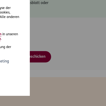
schutzinformationsblatt oder
lyse der
ookies,
 Alle anderen
n
in unseren
m
.
ung der
Abschicken
eting
en