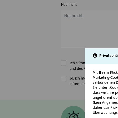
Nachricht
Privatsphä
Ich stimme zu, dass mich di
und des Angebots / der Bewe
Mit Ihrem Klick
Marketing-Cook
Ja, ich möchte den E-Mail-N
verbundenen Da
informiert werden.
Sie unter „Cook
dass wir Ihre 
angehören) übe
(kein Angemess
daher das Risi
Diese Einwill
Überwachungsz
versicherung.