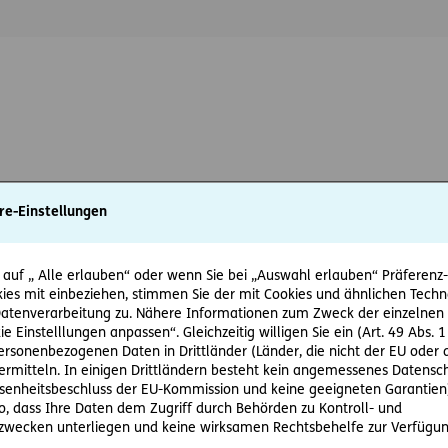
re-Einstellungen
e ERGO Versicherung AG zum Zweck der Vereinbarung eines persönlich
rbung von Versicherungsprodukten kontaktieren darf.
*
 auf „ Alle erlauben“ oder wenn Sie bei „Auswahl erlauben“ Präferenz-, 
ies mit einbeziehen, stimmen Sie der mit Cookies und ähnlichen Techn
ewsletter der ERGO Versicherung AG erhalten und damit über Produkt
tenverarbeitung zu. Nähere Informationen zum Zweck der einzelnen 
ie Einstelllungen anpassen“. Gleichzeitig willigen Sie ein (Art. 49 Abs. 1
personenbezogenen Daten in Drittländer (Länder, die nicht der EU ode
rmitteln. In einigen Drittländern besteht kein angemessenes Datensc
enheitsbeschluss der EU-Kommission und keine geeigneten Garantien)
ko, dass Ihre Daten dem Zugriff durch Behörden zu Kontroll- und
igung kann jederzeit ohne Angabe von Gründen durch Schreibe
wecken unterliegen und keine wirksamen Rechtsbehelfe zur Verfügun
at
widerrufen werden. Der Widerruf wirkt für zukünftige Konta