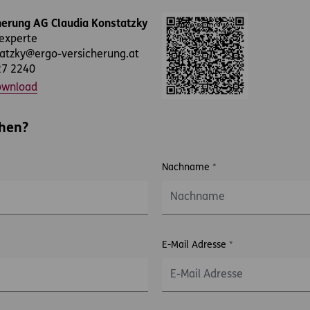
erung AG Claudia Konstatzky
zexperte
tatzky@ergo-versicherung.at
27 2240
ownload
chen?
Nachname
*
E-Mail Adresse
*