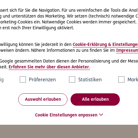
hutz und zu Ihren Rechten als Betroffene finden Sie im Daten
Website unter:
ert sich für Sie die Navigation. Für uns vereinfachen die Tools die Ana
Rechtliche Hinweise & Datenschutz
 und unterstützen das Marketing. Wir setzen (technisch) notwendige C
 Marketing-Cookies ein. Notwendige Cookies werden immer gespeichert.
erst nach Ihrer Einwilligung aktiviert.
willigung können Sie jederzeit in den
Cookie-Erklärung & Einstellunge
weisen ändern. Nähere Informationen zu uns finden Sie im
Impressu
Friendly Captcha
 Google gesammelten Daten dienen der Personalisierung und der Mess
eit.
Erfahren Sie mehr über diesen Anbieter.
ig
Präferenzen
Statistiken
Mark
Auswahl erlauben
Alle erlauben
as könnte Sie auch interessier
Cookie Einstellungen anpassen