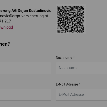
erung AG Dejan Kostadinovic
inovic@ergo-versicherung.at
71 217
ownload
chen?
Nachname
*
E-Mail Adresse
*