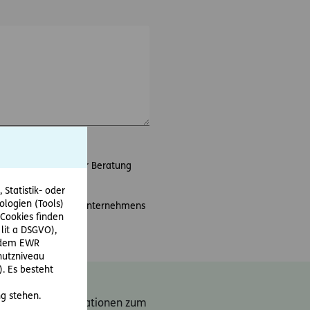
en Termins sowie der Beratung
Statistik- oder
ologien (Tools)
e und Aktionen des Unternehmens
Cookies finden
 lit a DSGVO),
r dem EWR
hutzniveau
. Es besteht
n an
news@ergo-
g stehen.
kte. Weiter Informationen zum