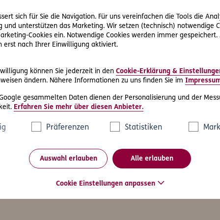
hutz und zu Ihren Rechten als Betroffene finden Sie im Daten
Website unter:
ert sich für Sie die Navigation. Für uns vereinfachen die Tools die Ana
Rechtliche Hinweise & Datenschutz
 und unterstützen das Marketing. Wir setzen (technisch) notwendige C
 Marketing-Cookies ein. Notwendige Cookies werden immer gespeichert.
erst nach Ihrer Einwilligung aktiviert.
willigung können Sie jederzeit in den
Cookie-Erklärung & Einstellunge
weisen ändern. Nähere Informationen zu uns finden Sie im
Impressu
Friendly Captcha
 Google gesammelten Daten dienen der Personalisierung und der Mess
eit.
Erfahren Sie mehr über diesen Anbieter.
ig
Präferenzen
Statistiken
Mark
Auswahl erlauben
Alle erlauben
as könnte Sie auch interessier
Cookie Einstellungen anpassen