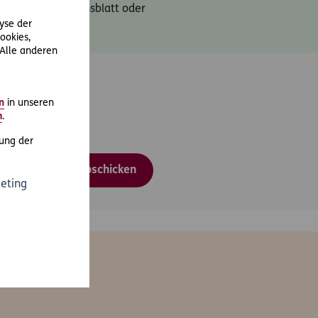
schutzinformationsblatt oder
lyse der
ookies,
 Alle anderen
n
in unseren
m
.
ung der
Abschicken
eting
en