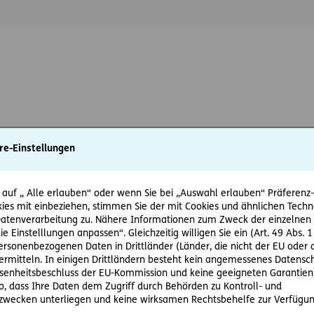
re-Einstellungen
e ERGO Versicherung AG zum Zweck der Vereinbarung eines persönlich
rbung von Versicherungsprodukten kontaktieren darf.
*
 auf „ Alle erlauben“ oder wenn Sie bei „Auswahl erlauben“ Präferenz-, 
ies mit einbeziehen, stimmen Sie der mit Cookies und ähnlichen Techn
ewsletter der ERGO Versicherung AG erhalten und damit über Produkt
tenverarbeitung zu. Nähere Informationen zum Zweck der einzelnen 
ie Einstelllungen anpassen“. Gleichzeitig willigen Sie ein (Art. 49 Abs. 1
personenbezogenen Daten in Drittländer (Länder, die nicht der EU ode
rmitteln. In einigen Drittländern besteht kein angemessenes Datensc
enheitsbeschluss der EU-Kommission und keine geeigneten Garantien)
ko, dass Ihre Daten dem Zugriff durch Behörden zu Kontroll- und
igung kann jederzeit ohne Angabe von Gründen durch Schreibe
wecken unterliegen und keine wirksamen Rechtsbehelfe zur Verfügun
at
widerrufen werden. Der Widerruf wirkt für zukünftige Konta