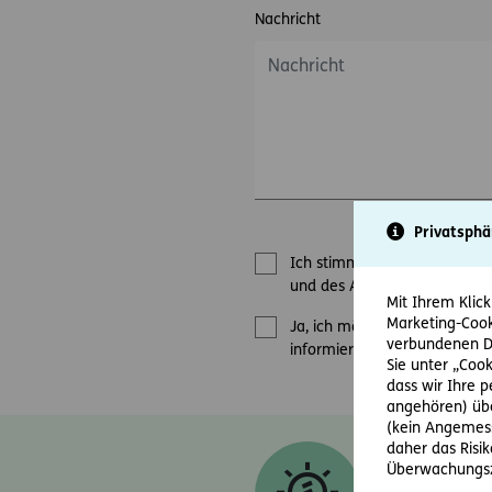
Nachricht
Privatsphä
Ich stimme zu, dass mich di
und des Angebots / der Bewe
Mit Ihrem Klick
Marketing-Cook
Ja, ich möchte den E-Mail-N
verbundenen Da
informiert werden.
Sie unter „Cook
dass wir Ihre 
angehören) übe
(kein Angemess
daher das Risi
Diese Einwill
Überwachungsz
versicherung.