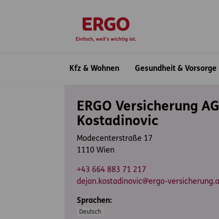
Inhaltsbereich (Access Key: 0)
Hauptnavigation (Access Key: 1)
Top-Navigation (Access Key: 2)
Inhaltsübersicht (Access Key: 3)
Footer-Links (Access Key: 4)
zur Startseite
Hauptnavigation
Kfz & Wohnen
Gesundheit & Vorsorge
Inhaltsbereich
ERGO Versicherung AG
Kostadinovic
Modecenterstraße 17
1110 Wien
+43 664 883 71 217
dejan.kostadinovic@ergo-versicherung.a
Sprachen:
Deutsch