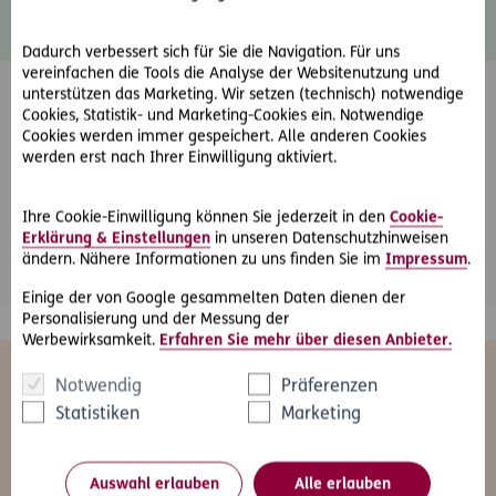
Datenschutz
Dadurch verbessert sich für Sie die Navigation. Für uns
vereinfachen die Tools die Analyse der Websitenutzung und
unterstützen das Marketing. Wir setzen (technisch) notwendige
Cookies, Statistik- und Marketing-Cookies ein. Notwendige
Cookies werden immer gespeichert. Alle anderen Cookies
werden erst nach Ihrer Einwilligung aktiviert.
Friendly Captcha
Ihre Cookie-Einwilligung können Sie jederzeit in den
Cookie-
Erklärung & Einstellungen
in unseren Datenschutzhinweisen
*
Pflichtfeld
Abschicken
ändern. Nähere Informationen zu uns finden Sie im
Impressum
.
Einige der von Google gesammelten Daten dienen der
Personalisierung und der Messung der
Werbewirksamkeit.
Erfahren Sie mehr über diesen Anbieter.
Das könnte Sie auch interessieren
Notwendig
Präferenzen
Statistiken
Marketing
Auswahl erlauben
Alle erlauben
Alle
Freizeit
Gesundheit
Kfz
Le