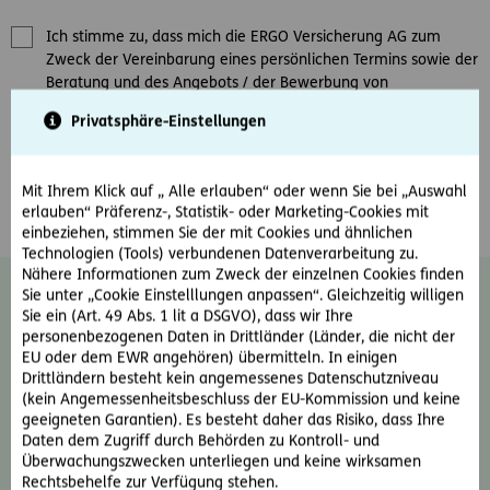
Ich stimme zu, dass mich die ERGO Versicherung AG zum
Zweck der Vereinbarung eines persönlichen Termins sowie der
Beratung und des Angebots / der Bewerbung von
Versicherungsprodukten kontaktieren darf.
*
Privatsphäre-Einstellungen
Ja, ich möchte den E-Mail-Newsletter der ERGO Versicherung
AG erhalten und damit über Produkte und Aktionen des
Mit Ihrem Klick auf „ Alle erlauben“ oder wenn Sie bei „Auswahl
Unternehmens informiert werden.
erlauben“ Präferenz-, Statistik- oder Marketing-Cookies mit
einbeziehen, stimmen Sie der mit Cookies und ähnlichen
Technologien (Tools) verbundenen Datenverarbeitung zu.
Nähere Informationen zum Zweck der einzelnen Cookies finden
Diese Einwilligung kann jederzeit ohne
Sie unter „Cookie Einstelllungen anpassen“. Gleichzeitig willigen
Sie ein (Art. 49 Abs. 1 lit a DSGVO), dass wir Ihre
Angabe von Gründen durch Schreiben an
personenbezogenen Daten in Drittländer (Länder, die nicht der
news@ergo-versicherung.at
widerrufen
EU oder dem EWR angehören) übermitteln. In einigen
werden. Der Widerruf wirkt für zukünftige
Drittländern besteht kein angemessenes Datenschutzniveau
Kontakte. Weiter Informationen zum
(kein Angemessenheitsbeschluss der EU-Kommission und keine
Thema Datenschutz und zu Ihren Rechten
geeigneten Garantien). Es besteht daher das Risiko, dass Ihre
als Betroffene finden Sie im
Daten dem Zugriff durch Behörden zu Kontroll- und
Überwachungszwecken unterliegen und keine wirksamen
Datenschutzinformationsblatt oder auf der
Rechtsbehelfe zur Verfügung stehen.
ERGO Website unter:
Rechtliche Hinweise &