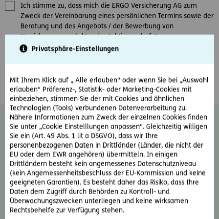
Ich stimme zu, dass mich die ERGO Versicherung AG zum
Zweck der Vereinbarung eines persönlichen Termins sowie der
Beratung und des Angebots / der Bewerbung von
Versicherungsprodukten kontaktieren darf.
*
Privatsphäre-Einstellungen
Ja, ich möchte den E-Mail-Newsletter der ERGO Versicherung
AG erhalten und damit über Produkte und Aktionen des
Unternehmens informiert werden.
Mit Ihrem Klick auf „ Alle erlauben“ oder wenn Sie bei „Auswahl
erlauben“ Präferenz-, Statistik- oder Marketing-Cookies mit
einbeziehen, stimmen Sie der mit Cookies und ähnlichen
Technologien (Tools) verbundenen Datenverarbeitung zu.
Nähere Informationen zum Zweck der einzelnen Cookies finden
Diese Einwilligung kann jederzeit ohne
Sie unter „Cookie Einstelllungen anpassen“. Gleichzeitig willigen
Angabe von Gründen durch Schreiben an
Sie ein (Art. 49 Abs. 1 lit a DSGVO), dass wir Ihre
news@ergo-versicherung.at
widerrufen
personenbezogenen Daten in Drittländer (Länder, die nicht der
werden. Der Widerruf wirkt für zukünftige
EU oder dem EWR angehören) übermitteln. In einigen
Drittländern besteht kein angemessenes Datenschutzniveau
Kontakte. Weiter Informationen zum
(kein Angemessenheitsbeschluss der EU-Kommission und keine
Thema Datenschutz und zu Ihren Rechten
geeigneten Garantien). Es besteht daher das Risiko, dass Ihre
als Betroffene finden Sie im
Daten dem Zugriff durch Behörden zu Kontroll- und
Datenschutzinformationsblatt oder auf der
Überwachungszwecken unterliegen und keine wirksamen
ERGO Website unter:
Rechtliche Hinweise &
Rechtsbehelfe zur Verfügung stehen.
Datenschutz