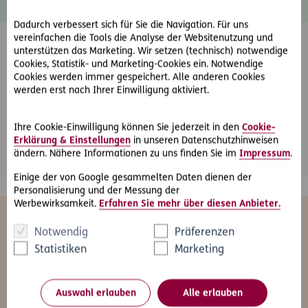
Dadurch verbessert sich für Sie die Navigation. Für uns
vereinfachen die Tools die Analyse der Websitenutzung und
unterstützen das Marketing. Wir setzen (technisch) notwendige
Cookies, Statistik- und Marketing-Cookies ein. Notwendige
Cookies werden immer gespeichert. Alle anderen Cookies
werden erst nach Ihrer Einwilligung aktiviert.
Friendly Captcha
Ihre Cookie-Einwilligung können Sie jederzeit in den
Cookie-
*
Pflichtfeld
Abschicken
Erklärung & Einstellungen
in unseren Datenschutzhinweisen
ändern. Nähere Informationen zu uns finden Sie im
Impressum
.
Einige der von Google gesammelten Daten dienen der
Personalisierung und der Messung der
Werbewirksamkeit.
Erfahren Sie mehr über diesen Anbieter.
Das könnte Sie auch interessieren
Notwendig
Präferenzen
Statistiken
Marketing
Alle
Freizeit
Gesundheit
Kfz
Le
Auswahl erlauben
Alle erlauben