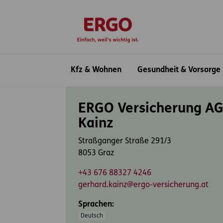
Inhaltsbereich (Access Key: 0)
Hauptnavigation (Access Key: 1)
Top-Navigation (Access Key: 2)
Inhaltsübersicht (Access Key: 3)
Footer-Links (Access Key: 4)
zur Startseite
Hauptnavigation
Kfz & Wohnen
Gesundheit & Vorsorge
Inhaltsbereich
ERGO Versicherung AG
Kainz
Straßganger Straße 291/3
8053 Graz
+43 676 88327 4246
gerhard.kainz@ergo-versicherung.at
Sprachen:
Deutsch