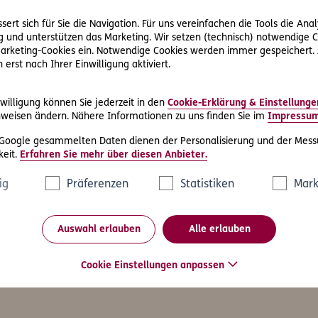
hutz und zu Ihren Rechten als Betroffene finden Sie im Daten
Website unter:
ert sich für Sie die Navigation. Für uns vereinfachen die Tools die Ana
Rechtliche Hinweise & Datenschutz
 und unterstützen das Marketing. Wir setzen (technisch) notwendige C
 Marketing-Cookies ein. Notwendige Cookies werden immer gespeichert.
erst nach Ihrer Einwilligung aktiviert.
willigung können Sie jederzeit in den
Cookie-Erklärung & Einstellunge
weisen ändern. Nähere Informationen zu uns finden Sie im
Impressu
Friendly Captcha
 Google gesammelten Daten dienen der Personalisierung und der Mess
eit.
Erfahren Sie mehr über diesen Anbieter.
ig
Präferenzen
Statistiken
Mark
Auswahl erlauben
Alle erlauben
as könnte Sie auch interessier
Cookie Einstellungen anpassen