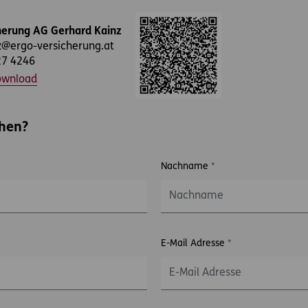
herung AG Gerhard Kainz
z@ergo-versicherung.at
27 4246
ownload
chen?
Nachname
*
E-Mail Adresse
*