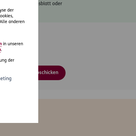
schutzinformationsblatt oder
lyse der
ookies,
 Alle anderen
n
in unseren
m
.
ung der
Abschicken
eting
en