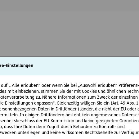
re-Einstellungen
e ERGO Versicherung AG zum Zweck der Vereinbarung eines persönlich
rbung von Versicherungsprodukten kontaktieren darf.
*
 auf „ Alle erlauben“ oder wenn Sie bei „Auswahl erlauben“ Präferenz-, 
ies mit einbeziehen, stimmen Sie der mit Cookies und ähnlichen Techn
ewsletter der ERGO Versicherung AG erhalten und damit über Produkt
tenverarbeitung zu. Nähere Informationen zum Zweck der einzelnen 
ie Einstelllungen anpassen“. Gleichzeitig willigen Sie ein (Art. 49 Abs. 1
personenbezogenen Daten in Drittländer (Länder, die nicht der EU ode
rmitteln. In einigen Drittländern besteht kein angemessenes Datensc
enheitsbeschluss der EU-Kommission und keine geeigneten Garantien)
ko, dass Ihre Daten dem Zugriff durch Behörden zu Kontroll- und
igung kann jederzeit ohne Angabe von Gründen durch Schreibe
wecken unterliegen und keine wirksamen Rechtsbehelfe zur Verfügun
at
widerrufen werden. Der Widerruf wirkt für zukünftige Konta