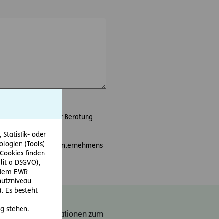
en Termins sowie der Beratung
Statistik- oder
ologien (Tools)
e und Aktionen des Unternehmens
Cookies finden
 lit a DSGVO),
r dem EWR
hutzniveau
. Es besteht
n an
news@ergo-
g stehen.
kte. Weiter Informationen zum