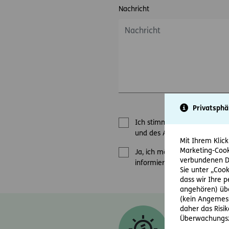
Nachricht
Privatsphä
Ich stimme zu, dass mich di
und des Angebots / der Bewe
Mit Ihrem Klick
Marketing-Cook
Ja, ich möchte den E-Mail-N
verbundenen Da
informiert werden.
Sie unter „Cook
dass wir Ihre 
angehören) übe
(kein Angemess
daher das Risi
Diese Einwill
Überwachungsz
versicherung.