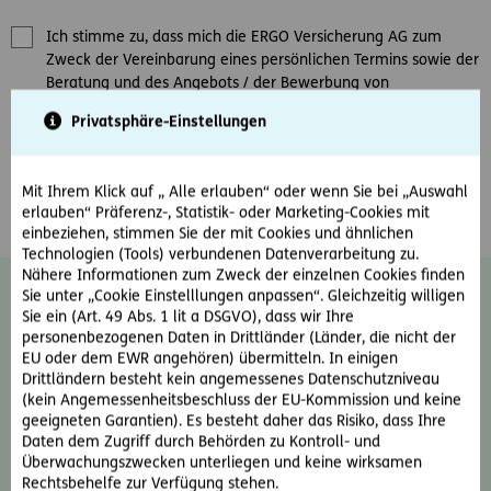
Ich stimme zu, dass mich die ERGO Versicherung AG zum
Zweck der Vereinbarung eines persönlichen Termins sowie der
Beratung und des Angebots / der Bewerbung von
Versicherungsprodukten kontaktieren darf.
*
Privatsphäre-Einstellungen
Ja, ich möchte den E-Mail-Newsletter der ERGO Versicherung
AG erhalten und damit über Produkte und Aktionen des
Mit Ihrem Klick auf „ Alle erlauben“ oder wenn Sie bei „Auswahl
Unternehmens informiert werden.
erlauben“ Präferenz-, Statistik- oder Marketing-Cookies mit
einbeziehen, stimmen Sie der mit Cookies und ähnlichen
Technologien (Tools) verbundenen Datenverarbeitung zu.
Nähere Informationen zum Zweck der einzelnen Cookies finden
Diese Einwilligung kann jederzeit ohne
Sie unter „Cookie Einstelllungen anpassen“. Gleichzeitig willigen
Sie ein (Art. 49 Abs. 1 lit a DSGVO), dass wir Ihre
Angabe von Gründen durch Schreiben an
personenbezogenen Daten in Drittländer (Länder, die nicht der
news@ergo-versicherung.at
widerrufen
EU oder dem EWR angehören) übermitteln. In einigen
werden. Der Widerruf wirkt für zukünftige
Drittländern besteht kein angemessenes Datenschutzniveau
Kontakte. Weiter Informationen zum
(kein Angemessenheitsbeschluss der EU-Kommission und keine
Thema Datenschutz und zu Ihren Rechten
geeigneten Garantien). Es besteht daher das Risiko, dass Ihre
als Betroffene finden Sie im
Daten dem Zugriff durch Behörden zu Kontroll- und
Überwachungszwecken unterliegen und keine wirksamen
Datenschutzinformationsblatt oder auf der
Rechtsbehelfe zur Verfügung stehen.
ERGO Website unter:
Rechtliche Hinweise &